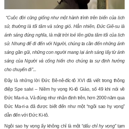
“Cuộc đời cũng giống như một hành trình trên biển của lịch
sử, thường là tối tăm và sóng gió. Hẳn nhiên, Đức Giê
-su là
ánh sáng đúng nghĩa, là mặt trời loé lên giữa tăm tối của lịch
sử. Nhưng để đi đến với Người, chúng ta cần đến những ánh
sáng gần gũi
, những con người mang lại ánh sáng lấy từ ánh
sáng của Người và cống hiến cho chúng ta sự định hướng
cho chuyến đi”.
..
Đây là những lời Đức Bê-nê-đíc-tô XVI đã viết trong thông
điệp Spe salvi – Niềm hy vọng Ki-tô Giáo, số 49 khi nói về
Đức Ma-ri-a. Và đúng như nhận định trên, hơn 2000 năm qua
Đức Ma-ri-a đã được biết đến như một “ngôi sao hy vọng”
dẫn đến với Đức Ki-tô.
Ngôi sao hy vọng ấy không chỉ là một
“dấu chỉ hy vọng”
tạm