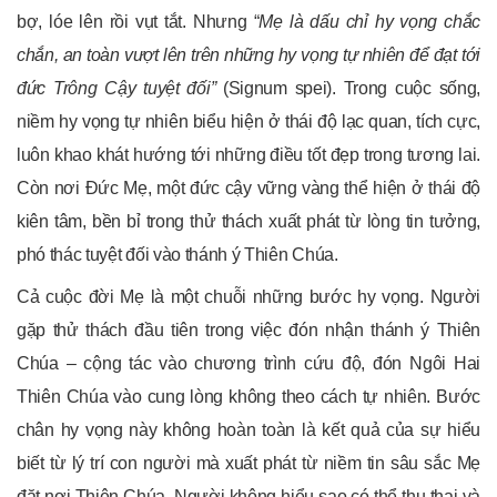
bợ, lóe lên rồi vụt tắt. Nhưng “
Mẹ là dấu chỉ hy vọng chắc
chắn, an toàn vượt lên trên những hy vọng tự nhiên để đạt tới
đức Trông Cậy tuyệt đối
”
(Signum spei). Trong cuộc sống,
niềm hy vọng tự nhiên biểu hiện ở thái độ lạc quan, tích cực,
luôn khao khát hướng tới những điều tốt đẹp trong tương lai.
Còn nơi Đức Mẹ, một đức cậy vững vàng thể hiện ở thái độ
kiên tâm, bền bỉ trong thử thách xuất phát từ lòng tin tưởng,
phó thác tuyệt đối vào thánh ý Thiên Chúa.
Cả cuộc đời Mẹ là một chuỗi những bước hy vọng. Người
gặp thử thách đầu tiên trong việc đón nhận thánh ý Thiên
Chúa – cộng tác vào chương trình cứu độ, đón Ngôi Hai
Thiên Chúa vào cung lòng không theo cách tự nhiên. Bước
chân hy vọng này không hoàn toàn là kết quả của sự hiểu
biết từ lý trí con người mà xuất phát từ niềm tin sâu sắc Mẹ
đặt nơi Thiên Chúa. Người không hiểu sao có thể thụ thai và