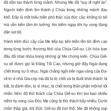
đã dần tan thành từng mảnh. Nhưng Mẹ đã
“suy đi nghĩ lại”
.
Người kiên định tìm thánh ý Chúa trong những mảnh đau
khổ. Đây là một biểu hiện phó thác của đức cậy: không từ bỏ
mà vẫn kiên tâm tin tưởng, tìm kiếm ngay khi hy vọng đang
dần vụt tắt.
Hành trình đức cậy của Mẹ tiếp tục tiến triển lên tới đỉnh cao
trong từng bước thương khó của Chúa Giê-su. Lời hứa ban
đầu đã nhạt nhòa trong những gì Mẹ chứng kiến. Chúa Giê-
su sẽ được gọi là Đấng Tối Cao, nhưng giờ đây Ngài đang
chết trong sự ô nhục. Ngài chẳng ngồi trên ngai vàng của Đa-
vít trị vì nhà Gia-cóp mà đã bị từ chối và bị đuổi khỏi thành; bị
bắt, bị đánh đòn, bị sỉ nhục, bị chết trong thân phận một kẻ tội
nhân. Mức độ thử thách của Chúa Giê-su lớn lao bao nhiêu
niềm hy vọng của Đức Mẹ cũng bị thử thách bấy nhiêu. Dưới
chân thập giá, khi Đức Giê-su tắt hơi thở, Mẹ đã không sụp