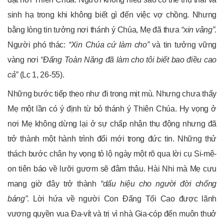
sinh hạ trong khi không biết gì đến việc vợ chồng. Nhưng
bằng lòng tin tưởng nơi thánh ý Chúa, Mẹ đã thưa
“xin vâng”
.
Người phó thác:
“Xin Chúa cứ làm cho”
và tin tưởng vững
vàng nơi
“Đấng Toàn Năng đã làm cho
tôi biết bao điều cao
cả”
(Lc 1, 26-55).
Những bước tiếp theo như đi trong mịt mù. Nhưng chưa thấy
Mẹ một lần có ý định từ bỏ thánh ý Thiên Chúa. Hy vọng ở
nơi Mẹ không dừng lại ở sự chấp nhận thụ động nhưng đã
trở thành một hành trình đổi mới trong đức tin. Những thử
thách bước chân hy vọng tỏ lộ ngày một rõ qua lời cụ Si-mê-
on tiên báo về lưỡi gươm sẽ đâm thâu. Hài Nhi mà Mẹ cưu
mang giờ đây trở thành
“dấu hiệu cho người đời chống
báng”
. Lời hứa về người Con Đấng Tối Cao được lãnh
vương quyền vua Đa-vít và trị vì nhà Gia-cóp đến muôn thuở