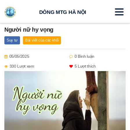
DÒNG MTG HÀ NỘI
Người nữ hy vọng
Suy tư
Bài viết của các khối
05/05/2025
0 Bình luận
330 Lượt xem
5
Lượt thích