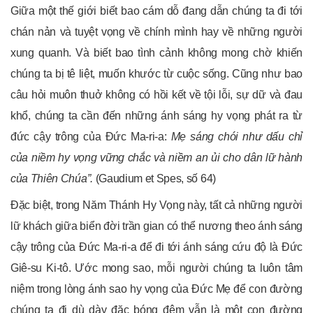
Giữa một thế giới biết bao cám dỗ đang dẫn chúng ta đi tới
chán nản và tuyệt vọng về chính mình hay về những người
xung quanh. Và biết bao tình cảnh không mong chờ khiến
chúng ta bị tê liệt, muốn khước từ cuộc sống. Cũng như bao
câu hỏi muôn thuở không có hồi kết về tội lỗi, sự dữ và đau
khổ, chúng ta cần đến những ánh sáng hy vọng phát ra từ
đức cậy trông của Đức Ma-ri-a:
Mẹ sáng chói như dấu chỉ
của niềm hy vọng vững chắc và niềm an ủi cho dân lữ hành
của Thiên Chúa”.
(Gaudium et Spes, số 64)
Đặc biệt, trong Năm Thánh Hy Vọng này, tất cả những người
lữ khách giữa biển đời trần gian có thể nương theo ánh sáng
cậy trông của Đức Ma-ri-a để đi tới ánh sáng cứu độ là Đức
Giê-su Ki-tô. Ước mong sao, mỗi người chúng ta luôn tâm
niệm trong lòng ánh sao hy vọng của Đức Mẹ để con đường
chúng ta đi dù dày đặc bóng đêm vẫn là một con đường