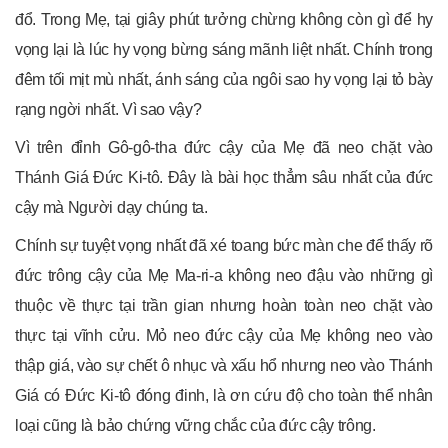
đổ. Trong Mẹ, tại giây phút tưởng chừng không còn gì để hy
vọng lại là lúc hy vọng bừng sáng mãnh liệt nhất. Chính trong
đêm tối mịt mù nhất, ánh sáng của ngôi sao hy vọng lại tỏ bày
rạng ngời nhất. Vì sao vậy?
Vì trên đỉnh Gô-gô-tha đức cậy của Mẹ đã neo chặt vào
Thánh Giá Đức Ki-tô. Đây là bài học thẳm sâu nhất của đức
cậy mà Người dạy chúng ta.
Chính sự tuyệt vọng nhất đã xé toang bức màn che để thấy rõ
đức trông cậy của Mẹ Ma-ri-a không neo đậu vào những gì
thuộc về thực tại trần gian nhưng hoàn toàn neo chặt vào
thực tại vĩnh cửu. Mỏ neo đức cậy của Mẹ không neo vào
thập giá, vào sự chết ô nhục và xấu hổ nhưng neo vào Thánh
Giá có Đức Ki-tô đóng đinh, là ơn cứu độ cho toàn thể nhân
loại cũng là bảo chứng vững chắc của đức cậy trông.