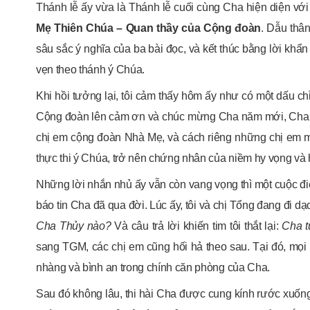
Thánh lễ ấy vừa là Thánh lễ cuối cùng Cha hiện diện vớ
Mẹ Thiên Chúa – Quan thầy của Cộng đoàn
. Dẫu thâ
sâu sắc ý nghĩa của ba bài đọc, và kết thúc bằng lời khẩ
vẹn theo thánh ý Chúa.
Khi hồi tưởng lại, tôi cảm thấy hôm ấy như có một dấu chỉ
Cộng đoàn lên cảm ơn và chúc mừng Cha năm mới, Cha đ
chị em cộng đoàn Nhà Mẹ, và cách riêng những chị em 
thực thi ý Chúa, trở nên chứng nhân của niềm hy vọng và
Những lời nhắn nhủ ấy vẫn còn vang vọng thì một cuộc đi
báo tin Cha đã qua đời. Lúc ấy, tôi và chị Tổng đang đi dạ
Cha Thủy nào?
Và câu trả lời khiến tim tôi thắt lại:
Cha t
sang TGM, các chị em cũng hối hả theo sau. Tại đó, mọi 
nhàng và bình an trong chính căn phòng của Cha.
Sau đó không lâu, thi hài Cha được cung kính rước xuố