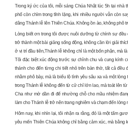
Trong ký ức của tôi, mỗi sáng Chúa Nhật lúc 5h tại nhà t
phố còn chìm trong tĩnh lặng, khi nhiều người vẫn còn say
dâng Thánh lễ lên Thiên Chúa. Không ồn ào, không phô tr
Lòng biết ơn trong tôi được nuôi dưỡng từ chính sự đề
trở thành một bài giảng sống động, không cần lời giải t
ở vị trí đầu tiên,Thánh lễ không chỉ là một bổn phận, mà l
Tôi đặc biệt xúc động trước sự chỉnh chu và cung kính 
thánh cho đến từng chi tiết nhỏ trên bàn thờ, tất cả đề
nhằm phô bày, mà là biểu lộ tình yêu sâu xa và một lòng
trong Thánh lễ không đến từ cử chỉ lớn lao, mà toát lên từ
Cha như mờ dần đi để nhường chỗ cho mầu nhiệm đang
làm cho Thánh lễ trở nên trang nghiêm và chạm đến lòng 
Hôm nay, khi nhìn lại, tôi nhận ra rằng, đó là một tấm g
yêu mến Thiên Chúa không chỉ bằng cảm xúc, mà bằng kỷ l