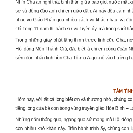
Nhìn Cha an nghỉ thật bình thản giữa bao giọt nước mắt x
sơ và đông đảo anh chị em giáo dân. Ai nấy đều cảm nh
phục vụ Giáo Phận qua nhiều trách vụ khác nhau, và 
chỉ trong 11 năm thi hành sứ vụ tuyên úy, mà trong suốt hà
Trong những giây phút lặng thinh trước linh cữu Cha, 
Hội dòng Mến Thánh Giá, đặc biệt là chị em cộng đoàn Nhà
sớm đón nhận linh hồn Cha Tô-ma A-qui-nô vào hưởng hạ
TÂM TÌNH
Hôm nay, với tất cả lòng biết ơn và thương nhớ, chúng con
tiếng lòng của bà con trong vùng truyền giáo Hòa Bình – 
Những năm tháng qua, ngang qua sứ mạng mà Hội dòng tr
còn nhiều khó khăn này. Trên hành trình ấy, chúng co