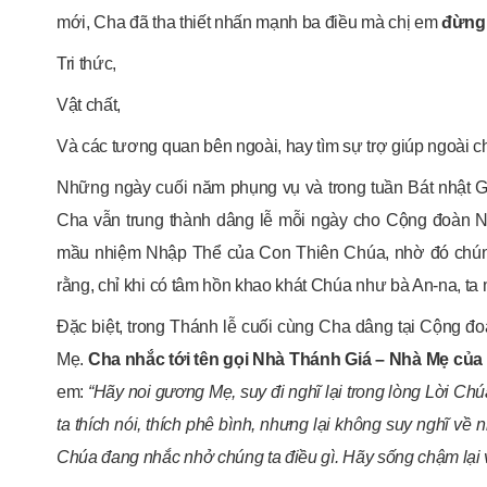
mới, Cha đã tha thiết nhấn mạnh ba điều mà chị em
đừng 
Tri thức,
Vật chất,
Và các tương quan bên ngoài, hay tìm sự trợ giúp ngoài c
Những ngày cuối năm phụng vụ và trong tuần Bát nhật 
Cha vẫn trung thành dâng lễ mỗi ngày cho Cộng đoàn 
mầu nhiệm Nhập Thể của Con Thiên Chúa, nhờ đó chún
rằng, chỉ khi có tâm hồn khao khát Chúa như bà An-na, ta
Đặc biệt, trong Thánh lễ cuối cùng Cha dâng tại Cộn
Mẹ.
Cha nhắc tới tên gọi Nhà Thánh Giá – Nhà Mẹ của 
em:
“Hãy noi gương Mẹ, suy đi nghĩ lại trong lòng Lời Ch
ta thích nói, thích phê bình, nhưng lại không suy nghĩ về
Chúa đang nhắc nhở chúng ta điều gì. Hãy sống chậm lại v