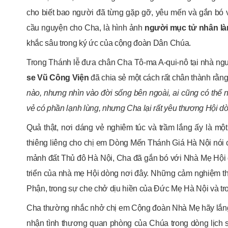
cho biết bao người đã từng gặp gỡ, yêu mến và gắn bó v
cầu nguyện cho Cha, là hình ảnh
người mục tử nhân làn
khắc sâu trong ký ức của cộng đoàn Dân Chúa.
Trong Thánh lễ đưa chân Cha Tô-ma A-qui-nô tại nhà n
se Vũ Công Viện
đã chia sẻ một cách rất chân thành rằng:
nào, nhưng nhìn vào đời sống bên ngoài, ai cũng có thể 
vẻ có phần lạnh lùng, nhưng Cha lại rất yêu thương Hội 
Quả thật, nơi dáng vẻ nghiêm túc và trầm lắng ấy là mộ
thiêng liêng cho chị em Dòng Mến Thánh Giá Hà Nội nói c
mảnh đất Thủ đô Hà Nội, Cha đã gắn bó với Nhà Mẹ Hội dò
triển của nhà mẹ Hội dòng nơi đây. Những cảm nghiệm th
Phận, trong sự che chở dịu hiền của Đức Mẹ Hà Nội và tr
Cha thường nhắc nhở chị em Cộng đoàn Nhà Mẹ hãy lắng
nhận tình thương quan phòng của Chúa trong dòng lịch s