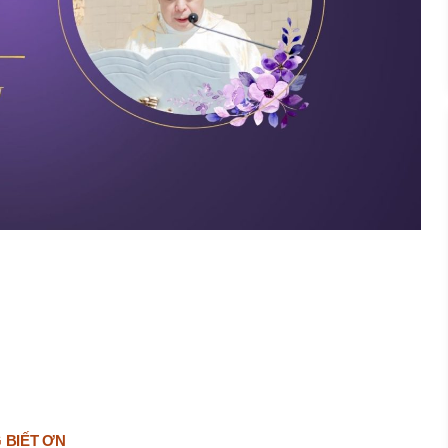
 BIẾT ƠN