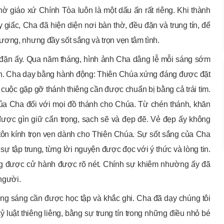
hờ giáo xứ Chính Tòa luôn là một dấu ấn rất riêng. Khi thành
 giấc, Cha đã hiện diện nơi bàn thờ, đều đặn và trung tín, để
ương, nhưng đầy sốt sắng và trọn vẹn tâm tình.
u đặn ấy. Qua năm tháng, hình ảnh Cha dâng lễ mỗi sáng sớm
hích. Cha dạy bằng hành động: Thiên Chúa xứng đáng được đặt
à cuộc gặp gỡ thánh thiêng cần được chuẩn bị bằng cả trái tim.
của Cha đối với mọi đồ thánh cho Chúa. Từ chén thánh, khăn
u được gìn giữ cẩn trọng, sạch sẽ và đẹp đẽ. Vẻ đẹp ấy không
 tôn kính trọn vẹn dành cho Thiên Chúa. Sự sốt sắng của Cha
 sự tập trung, từng lời nguyện được đọc với ý thức và lòng tin.
 được cử hành được rõ nét. Chính sự khiêm nhường ấy đã
người.
ương sáng cần được học tập và khắc ghi. Cha đã dạy chúng tôi
uật thiêng liêng, bằng sự trung tín trong những điều nhỏ bé