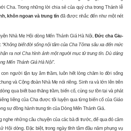
ới Cha. Trong những lời chia sẻ của quý cha trong Thánh lễ
h, khôn ngoan và trung tín
đã được nhắc đến như một nét
guyện Nhà Mẹ Hội dòng Mến Thánh Giá Hà Nội,
Đức cha Giu-
 “
Không biết đời sống nội tâm của Cha Tôma sâu xa đến mức
nhận ra nơi Cha hình ảnh một người mục tử trung tín. Dù dáng
dòng Mến Thánh Giá Hà Nội”.
t con người tận tụy âm thầm, luôn hết lòng chăm lo đời sống
hung và Cộng đoàn Nhà Mẹ nói riêng. Sinh ra và lớn lên trên
ng qua biết bao thăng trầm, biến cố, cùng sự tồn tại và phát
iêng liêng của Cha được tôi luyện qua từng biến cố của Giáo
ong sự đồng hành trung tín của Dòng Mến Thánh Giá.
 nghe những câu chuyện của các bà đi trước, để qua đó cảm
ử Hội dòng. Đặc biệt, trong ngày tĩnh tâm đầu năm phụng vụ