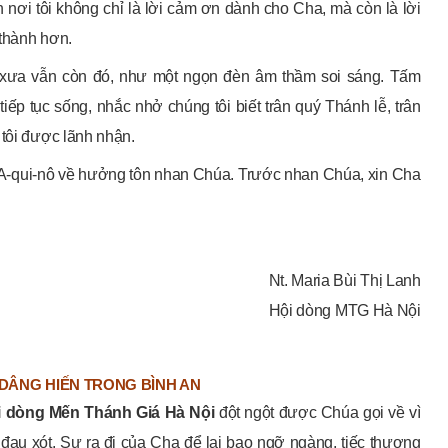
n nơi tôi không chỉ là lời cảm ơn dành cho Cha, mà còn là lời
 thành hơn.
 xưa vẫn còn đó, như một ngọn đèn âm thầm soi sáng. Tấm
ếp tục sống, nhắc nhở chúng tôi biết trân quý Thánh lễ, trân
 tôi được lãnh nhận.
-qui-nô về hưởng tôn nhan Chúa. Trước nhan Chúa, xin Cha
Nt. Maria Bùi Thị Lanh
Hội dòng MTG Hà Nội
DÂNG HIẾN TRONG BÌNH AN
i dòng Mến Thánh Giá Hà Nội
đột ngột được Chúa gọi về vì
đau xót. Sự ra đi của Cha để lại bao ngỡ ngàng, tiếc thương