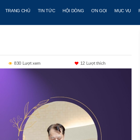
TRANG CHỦ
TIN TỨC
HỘI DÒNG
ƠN GỌI
MỤC VỤ
830 Lượt xem
12
Lượt thích