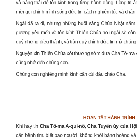
và bằng thái độ tôn kính trong từng hành động. Lòng tri â
mời gọi chính mình sống đức tin cách nghiêm túc và chân
Ngài đã ra đi, nhưng những buổi sáng Chúa Nhật năm
gương yêu mến và tôn kính Thiên Chúa nơi ngài sẽ còn ti
quý những điều thánh, và trân quý chính đức tin mà chúng
Nguyện xin Thiên Chúa xót thương sớm đưa Cha Tô-ma A
cũng nhớ đến chúng con.
Chúng con nghiêng mình kính cẩn cúi đầu chào Cha.
HOÀN TẤT HÀNH TRÌNH 
Khi hay tin
Cha Tô-ma A-qui-nô, Cha Tuyên úy của Hộ
căn bệnh tim, biết bao người không khỏi bàng hoàng và 