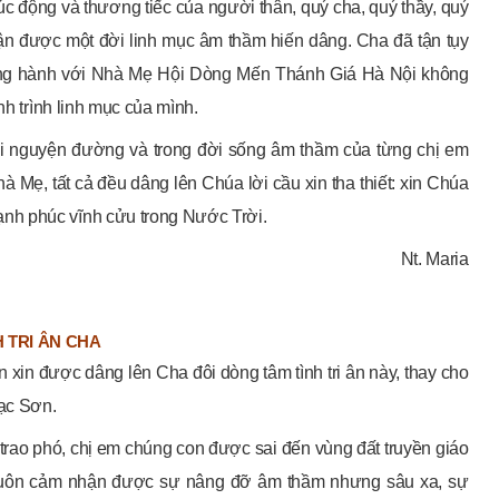
úc động và thương tiếc của người thân, quý cha, quý thầy, quý
ận được một đời linh mục âm thầm hiến dâng. Cha đã tận tụy
đồng hành với Nhà Mẹ Hội Dòng Mến Thánh Giá Hà Nội không
nh trình linh mục của mình.
nơi nguyện đường và trong đời sống âm thầm của từng chị em
 Mẹ, tất cả đều dâng lên Chúa lời cầu xin tha thiết: xin Chúa
nh phúc vĩnh cửu trong Nước Trời.
Nt. Maria
 TRI ÂN CHA
 xin được dâng lên Cha đôi dòng tâm tình tri ân này, thay cho
Lạc Sơn.
ao phó, chị em chúng con được sai đến vùng đất truyền giáo
n luôn cảm nhận được sự nâng đỡ âm thầm nhưng sâu xa, sự