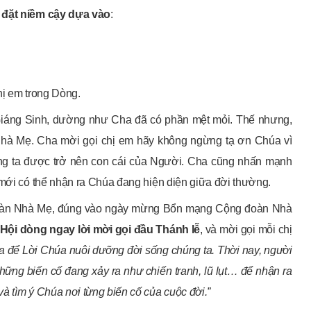
đặt niềm cậy dựa vào
:
hị em trong Dòng.
Giáng Sinh, dường như Cha đã có phần mệt mỏi. Thế nhưng,
Nhà Mẹ. Cha mời gọi chị em hãy không ngừng tạ ơn Chúa vì
g ta được trở nên con cái của Người. Cha cũng nhấn mạnh
 mới có thể nhận ra Chúa đang hiện diện giữa đời thường.
g đoàn Nhà Mẹ, đúng vào ngày mừng Bổn mạng Cộng đoàn Nhà
Hội dòng ngay lời mời gọi đầu Thánh lễ
, và mời gọi mỗi chị
úa để Lời Chúa nuôi dưỡng đời sống chúng ta. Thời nay, người
 những biến cố đang xảy ra như chiến tranh, lũ lụt… để nhận ra
à tìm ý Chúa nơi từng biến cố của cuộc đời.”