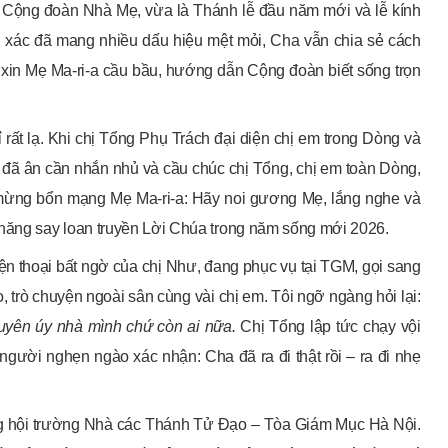
i Cộng đoàn Nhà Mẹ, vừa là Thánh lễ đầu năm mới và lễ kính
n xác đã mang nhiều dấu hiệu mệt mỏi, Cha vẫn chia sẻ cách
n xin Mẹ Ma-ri-a cầu bầu, hướng dẫn Cộng đoàn biết sống trọn
 rất lạ. Khi chị Tổng Phụ Trách đại diện chị em trong Dòng và
ã ân cần nhắn nhủ và cầu chúc chị Tổng, chị em toàn Dòng,
mừng bổn mạng Mẹ Ma-ri-a: Hãy noi gương Mẹ, lắng nghe và
 hăng say loan truyền Lời Chúa trong năm sống mới 2026.
ện thoại bất ngờ của chị Như, đang phục vụ tại TGM, gọi sang
o, trò chuyện ngoài sân cùng vài chị em. Tôi ngỡ ngàng hỏi lại:
uyên úy nhà mình chứ còn ai nữa.
Chị Tổng lập tức chạy vội
người nghẹn ngào xác nhận: Cha đã ra đi thật rồi – ra đi nhẹ
ng hội trường Nhà các Thánh Tử Đạo – Tòa Giám Mục Hà Nội.