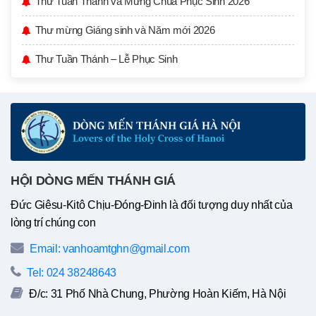
Thư Tuần Thánh và Mừng Chúa Phục Sinh 2026
Thư mừng Giáng sinh và Năm mới 2026
Thư Tuần Thánh – Lễ Phục Sinh
HỘI DÒNG MẾN THÁNH GIÁ
Đức Giêsu-Kitô Chịu-Đóng-Đinh là đối tượng duy nhất của
lòng trí chúng con
Email: vanhoamtghn@gmail.com
Tel: 024 38248643
Đ/c: 31 Phố Nhà Chung, Phường Hoàn Kiếm, Hà Nội