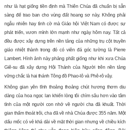
như là hạt giống tiền định mà Thiên Chúa đã chuẩn bị sẵn
sàng để trao ban cho vùng đất hoang sơ này. Không phải
ngẫu nhiên hay tình cờ mà Giáo hội Việt Nam có được sự
phát triển, vươn mình lớn mạnh như ngày hôm nay. Tất cả
đều được xây dựng trên nền tảng của những trụ cột truyền
giáo nhiệt thành trong đó có viên đá góc tường là Pierre
Lambert. Hình ảnh này phảng phất giống như khi xưa Chúa
Giê-su đã xây dựng Hội Thánh của Người trên nền tảng
vững chắc là hai thánh Tông đồ Phao-lô và Phê-rô vậy.
Không gian yên tĩnh thoảng thoảng chút hương thơm dịu
dàng của hoa ngọc lan khiến lòng tôi chìm sâu hơn vào tâm
tình của một người con nhớ về người cha đã khuất. Thời
gian thấm thoát trôi, cha đã về nhà Chúa được 355 năm. Một
dấu mốc có vẻ khá dài về mặt thời gian nhưng về chiều kích