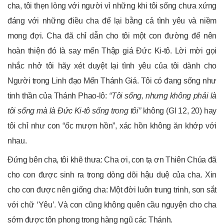
cha, tôi thẹn lòng với người vì những khi tôi sống chưa xứng
đáng với những điều cha để lại bằng cả tình yêu và niềm
mong đợi. Cha đã chỉ dẫn cho tôi một con đường để nên
hoàn thiện đó là say mến Thập giá Đức Ki-tô. Lời mời gọi
nhắc nhở tôi hãy xét duyệt lại tình yêu của tôi dành cho
Người trong Linh đạo Mến Thánh Giá. Tôi có đang sống như
tinh thần của Thánh Phao-lô:
“Tôi sống, nhưng không phải là
tôi sống mà là Đức Ki-tô sống trong tôi”
không (Gl 12, 20) hay
tôi chỉ như con “ốc mượn hồn”, xác hồn không ăn khớp với
nhau.
Đứng bên cha, tôi khẽ thưa: Cha ơi, con tạ ơn Thiên Chúa đã
cho con được sinh ra trong dòng dõi hậu duệ của cha. Xin
cho con được nên giống cha: Một đời luôn trung trinh, son sắt
với chữ ‘Yêu’. Và con cũng không quên cầu nguyện cho cha
sớm được tôn phong trong hàng ngũ các Thánh.