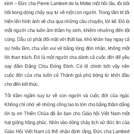
kính – Đức cha Pierre Lambert de la Motte một hồi lâu, tôi bồi
hồi trong dòng chảy suy tư về một con người. Trong tâm trí tôi
hiện lên hình ảnh về cha qua những câu chuyện, lời kể. Đó là
một người cha luôn âm thầm hy sinh, khiêm nhường đến tột
cùng. Dẫu có phải đối mặt với thất bại, khó khăn hay ngay cả
sự hiểu lầm, cha vẫn vui vẻ bằng lòng đón nhận, không một
lời than trách. Đó là một người cha dành cả cuộc đời để yêu
say đắm Đấng Chịu Đóng Đinh. Có lẽ chính bởi vậy nên
cuộc đời của cha luôn có Thánh giá phủ bóng từ khởi đầu
cho đến kết thúc.
Tôi trầm ngâm suy tư về con người và cuộc đời của ngài.
Không chỉ nhớ về những công lao to lớn cho bằng thầm dâng
lời tạ ơn Thiên Chúa đã ân ban cho Giáo hội Việt Nam một
hạt giống hồng phúc. Nhìn vào dòng chảy lịch sử đức tin của
Giáo Hội Việt Nam có thể nhận định rằng, Đức cha Lambert