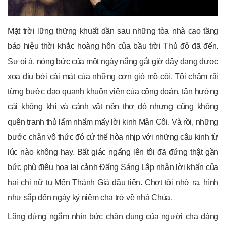
Mặt trời lững thững khuất dần sau những tòa nhà cao tầng
báo hiệu thời khắc hoàng hôn của bầu trời Thủ đô đã đến.
Sự oi ả, nóng bức của một ngày nắng gắt giờ đây đang được
xoa dịu bởi cái mát của những cơn gió mồ côi. Tôi chậm rãi
từng bước dạo quanh khuôn viên của cộng đoàn, tận hưởng
cái không khí và cảnh vật nên thơ đó nhưng cũng không
quên tranh thủ lẩm nhẩm mấy lời kinh Mân Côi. Và rồi, những
bước chân vô thức đó cứ thế hòa nhịp với những câu kinh từ
lúc nào không hay. Bất giác ngẩng lên tôi đã đứng thật gần
bức phù điêu họa lại cảnh Đấng Sáng Lập nhận lời khấn của
hai chị nữ tu Mến Thánh Giá đầu tiên. Chợt tôi nhớ ra, hình
như sắp đến ngày kỷ niệm cha trở về nhà Chúa.
Lặng đứng ngắm nhìn bức chân dung của người cha đáng