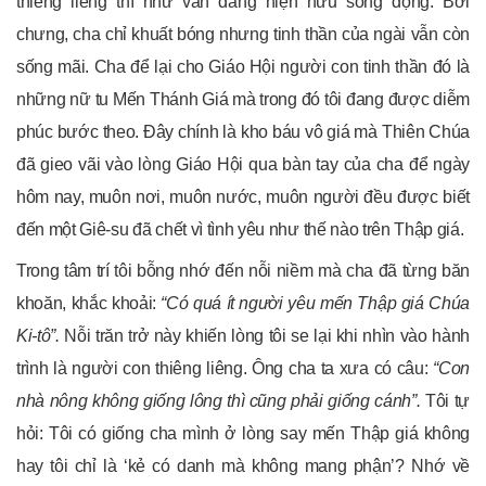
thiêng liêng thì như vẫn đang hiện hữu sống động. Bởi
chưng, cha chỉ khuất bóng nhưng tinh thần của ngài vẫn còn
sống mãi. Cha để lại cho Giáo Hội người con tinh thần đó là
những nữ tu Mến Thánh Giá mà trong đó tôi đang được diễm
phúc bước theo. Đây chính là kho báu vô giá mà Thiên Chúa
đã gieo vãi vào lòng Giáo Hội qua bàn tay của cha để ngày
hôm nay, muôn nơi, muôn nước, muôn người đều được biết
đến một Giê-su đã chết vì tình yêu như thế nào trên Thập giá.
Trong tâm trí tôi bỗng nhớ đến nỗi niềm mà cha đã từng băn
khoăn, khắc khoải:
“Có quá ít người yêu mến Thập giá Chúa
Ki-tô”.
Nỗi trăn trở này khiến lòng tôi se lại khi nhìn vào hành
trình là người con thiêng liêng. Ông cha ta xưa có câu:
“Con
nhà nông không giống lông thì cũng phải giống cánh”.
Tôi tự
hỏi: Tôi có giống cha mình ở lòng say mến Thập giá không
hay tôi chỉ là ‘kẻ có danh mà không mang phận’? Nhớ về