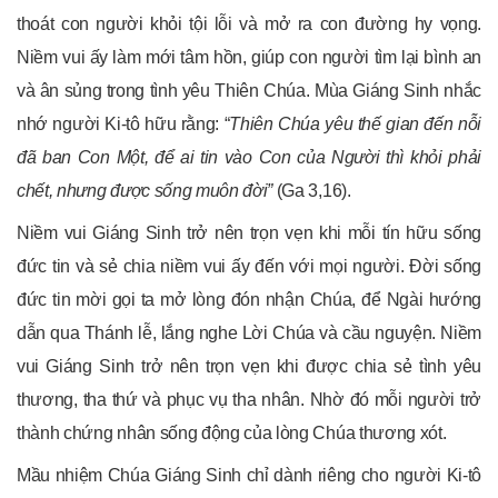
thoát con người khỏi tội lỗi và mở ra con đường hy vọng.
Niềm vui ấy làm mới tâm hồn, giúp con người tìm lại bình an
và ân sủng trong tình yêu Thiên Chúa. Mùa Giáng Sinh nhắc
nhớ người Ki-tô hữu rằng: “
Thiên Chúa yêu thế gian đến nỗi
đã ban Con Một, để ai tin vào Con của Người thì khỏi phải
chết, nhưng được sống muôn đời
”
(Ga 3,16).
Niềm vui Giáng Sinh trở nên trọn vẹn khi mỗi tín hữu sống
đức tin và sẻ chia niềm vui ấy đến với mọi người. Đời sống
đức tin mời gọi ta mở lòng đón nhận Chúa, để Ngài hướng
dẫn qua Thánh lễ, lắng nghe Lời Chúa và cầu nguyện. Niềm
vui Giáng Sinh trở nên trọn vẹn khi được chia sẻ tình yêu
thương, tha thứ và phục vụ tha nhân. Nhờ đó mỗi người trở
thành chứng nhân sống động của lòng Chúa thương xót.
Mầu nhiệm Chúa Giáng Sinh chỉ dành riêng cho người Ki-tô