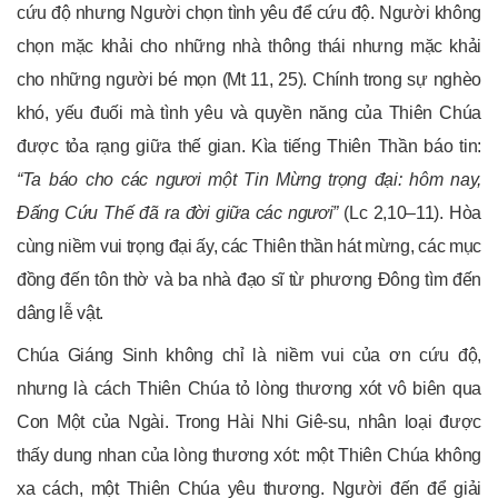
cứu độ nhưng Người chọn tình yêu để cứu độ. Người không
chọn mặc khải cho những nhà thông thái nhưng mặc khải
cho những người bé mọn (Mt 11, 25). Chính trong sự nghèo
khó, yếu đuối mà tình yêu và quyền năng của Thiên Chúa
được tỏa rạng giữa thế gian. Kìa tiếng Thiên Thần báo tin:
“Ta báo cho các ngươi một Tin Mừng trọng đại: hôm nay,
Đấng Cứu Thế đã ra đời giữa các ngươi”
(Lc 2,10–11). Hòa
cùng niềm vui trọng đại ấy, các Thiên thần hát mừng, các mục
đồng đến tôn thờ và ba nhà đạo sĩ từ phương Đông tìm đến
dâng lễ vật.
Chúa Giáng Sinh không chỉ là niềm vui của ơn cứu độ,
nhưng là cách Thiên Chúa tỏ lòng thương xót vô biên qua
Con Một của Ngài. Trong Hài Nhi Giê-su, nhân loại được
thấy dung nhan của lòng thương xót: một Thiên Chúa không
xa cách, một Thiên Chúa yêu thương. Người đến để giải