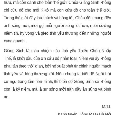
hữu, mà còn dành cho toàn thế giới. Chúa Giáng Sinh không
chỉ cứu độ cho mỗi Ki-tô mà còn cứu độ cho toàn thế giới.
Trong thế giới đầy thử thách và bóng tối, Chúa đến mang đến
ánh sáng mới, mời gọi mỗi người sống tốt hơn, nuôi dưỡng
niềm tin, hy vọng và gieo tình yêu thương đến những người
xung quanh.
Giáng Sinh là mầu nhiệm của tình yêu Thiên Chúa Nhập
Thể, là khởi đầu của ơn cứu độ nhân loại. Niềm vui ấy không
phai tàn theo thời gian, bởi nó xuất phát từ chính nguồn mạch
tình yêu và lòng thương xót. Nếu chúng ta biết để Ngôi Lời
cư ngụ trong tâm hồn mình, thì biến cố Giáng Sinh sẽ không
còn là kỷ niệm, mà là sự sống mới tràn đầy ân sủng và bình
an.
M.T.L
Thanh tuyển Dòng MTG Hà Nội