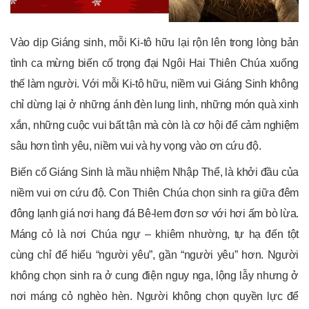
Vào dịp Giáng sinh, mỗi Ki-tô hữu lại rộn lên trong lòng bản
tình ca mừng biến cố trọng đại Ngôi Hai Thiên Chúa xuống
thế làm người. Với mỗi Ki-tô hữu, niềm vui Giáng Sinh không
chỉ dừng lại ở những ánh đèn lung linh, những món quà xinh
xắn, những cuộc vui bất tận mà còn là cơ hội để cảm nghiệm
sâu hơn tình yêu, niềm vui và hy vọng vào ơn cứu độ.
Biến cố Giáng Sinh là mầu nhiệm Nhập Thể, là khởi đầu của
niềm vui ơn cứu độ. Con Thiên Chúa chọn sinh ra giữa đêm
đông lạnh giá nơi hang đá Bê-lem đơn sơ với hơi ấm bò lừa.
Máng cỏ là nơi Chúa ngự – khiêm nhường, tự hạ đến tột
cùng chỉ để hiểu “người yêu”, gần “người yêu” hơn. Người
không chọn sinh ra ở cung điện nguy nga, lộng lẫy nhưng ở
nơi máng cỏ nghèo hèn. Người không chọn quyền lực để