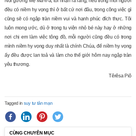
Noi gương Mẹ Ma-ri-a, tôi nhận ra rằng, nếu trong mỗi người
đều có niềm hy vọng thì ở bất cứ nơi đâu, trong công việc gì
cũng sẽ có ngập tràn niềm vui và hạnh phúc đích thực. Tôi
luôn mong ước, dù ở trong tu viện nhỏ bé này hay ở những
nơi chị em làm việc tông đồ, mỗi người cũng đều có trong
mình niềm hy vọng duy nhất là chính Chúa, để niềm hy vọng
ấy đều được lan toả và làm cho thế giới hôm nay ngập tràn
yêu thương.
Têrêsa Piô
Tagged in
suy tư tản mạn
CÙNG CHUYÊN MỤC