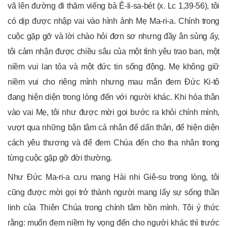
vã lên đường đi thăm viếng bà Ê-li-sa-bét (x. Lc 1,39-56), tôi
có dịp được nhập vai vào hình ảnh Mẹ Ma-ri-a. Chính trong
cuộc gặp gỡ và lời chào hỏi đơn sơ nhưng đầy ân sủng ấy,
tôi cảm nhận được chiều sâu của một tình yêu trao ban, một
niềm vui lan tỏa và một đức tin sống động. Mẹ không giữ
niềm vui cho riêng mình nhưng mau mắn đem Đức Ki-tô
đang hiện diện trong lòng đến với người khác. Khi hóa thân
vào vai Mẹ, tôi như được mời gọi bước ra khỏi chính mình,
vượt qua những bận tâm cá nhân để dấn thân, để hiện diện
cách yêu thương và để đem Chúa đến cho tha nhân trong
từng cuộc gặp gỡ đời thường.
Như Đức Ma-ri-a cưu mang Hài nhi Giê-su trong lòng, tôi
cũng được mời gọi trở thành người mang lấy sự sống thần
linh của Thiên Chúa trong chính tâm hồn mình. Tôi ý thức
rằng: muốn đem niềm hy vọng đến cho người khác thì trước