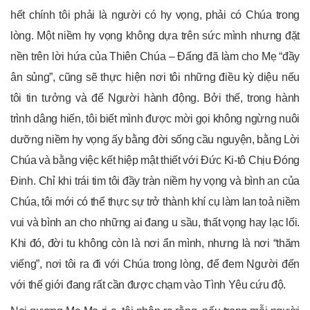
hết chính tôi phải là người có hy vọng, phải có Chúa trong
lòng. Một niềm hy vọng không dựa trên sức mình nhưng đặt
nền trên lời hứa của Thiên Chúa – Đấng đã làm cho Mẹ “đầy
ân sủng”, cũng sẽ thực hiện nơi tôi những điều kỳ diệu nếu
tôi tin tưởng và để Người hành động. Bởi thế, trong hành
trình dâng hiến, tôi biết mình được mời gọi không ngừng nuôi
dưỡng niềm hy vọng ấy bằng đời sống cầu nguyện, bằng Lời
Chúa và bằng việc kết hiệp mật thiết với Đức Ki-tô Chịu Đóng
Đinh. Chỉ khi trái tim tôi đầy tràn niềm hy vọng và bình an của
Chúa, tôi mới có thể thực sự trở thành khí cụ làm lan toả niềm
vui và bình an cho những ai đang u sầu, thất vọng hay lạc lối.
Khi đó, đời tu không còn là nơi ẩn mình, nhưng là nơi “thăm
viếng”, nơi tôi ra đi với Chúa trong lòng, để đem Người đến
với thế giới đang rất cần được chạm vào Tình Yêu cứu độ.