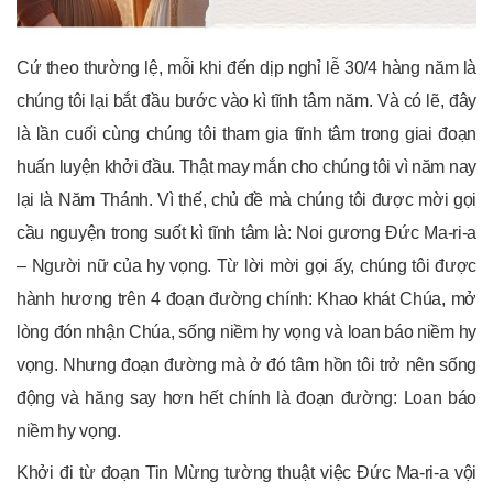
Cứ theo thường lệ, mỗi khi đến dịp nghỉ lễ 30/4 hàng năm là
chúng tôi lại bắt đầu bước vào kì tĩnh tâm năm. Và có lẽ, đây
là lần cuối cùng chúng tôi tham gia tĩnh tâm trong giai đoạn
huấn luyện khởi đầu. Thật may mắn cho chúng tôi vì năm nay
lại là Năm Thánh. Vì thế, chủ đề mà chúng tôi được mời gọi
cầu nguyện trong suốt kì tĩnh tâm là: Noi gương Đức Ma-ri-a
– Người nữ của hy vọng. Từ lời mời gọi ấy, chúng tôi được
hành hương trên 4 đoạn đường chính: Khao khát Chúa, mở
lòng đón nhận Chúa, sống niềm hy vọng và loan báo niềm hy
vọng. Nhưng đoạn đường mà ở đó tâm hồn tôi trở nên sống
động và hăng say hơn hết chính là đoạn đường: Loan báo
niềm hy vọng.
Khởi đi từ đoạn Tin Mừng tường thuật việc Đức Ma-ri-a vội