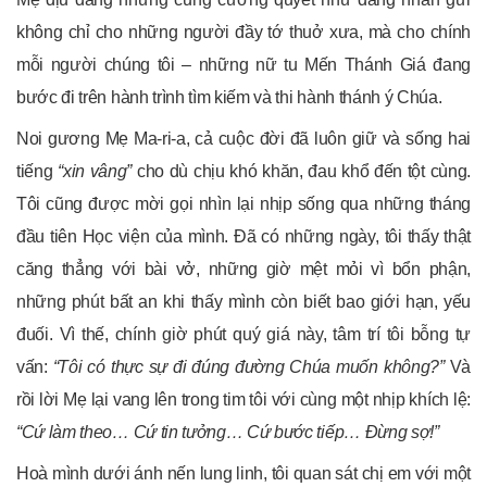
không chỉ cho những người đầy tớ thuở xưa, mà cho chính
mỗi người chúng tôi – những nữ tu Mến Thánh Giá đang
bước đi trên hành trình tìm kiếm và thi hành thánh ý Chúa.
Noi gương Mẹ Ma-ri-a, cả cuộc đời đã luôn giữ và sống hai
tiếng
“x
in vâng”
cho dù chịu khó khăn, đau khổ đến tột cùng.
Tôi cũng được mời gọi nhìn lại nhịp sống qua những tháng
đầu tiên Học viện của mình. Đã có những ngày, tôi thấy thật
căng thẳng với bài vở, những giờ mệt mỏi vì bổn phận,
những phút bất an khi thấy mình còn biết bao giới hạn, yếu
đuối. Vì thế, chính giờ phút quý giá này, tâm trí tôi bỗng tự
vấn:
“Tôi có thực sự đi đúng đường Chúa muốn không?”
Và
rồi lời Mẹ lại vang lên trong tim tôi với cùng một nhịp khích lệ:
“Cứ làm theo… Cứ tin tưởng… Cứ bước tiếp…
Đừng sợ!”
Hoà mình dưới ánh nến lung linh, tôi quan sát chị em với một