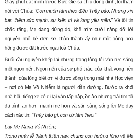
Giây phút đặt mình trước Đức Giê-su chịu đóng đinh, tôi thầm
nói với Chúa:
“Con muốn làm theo điều Thầy bảo. Nhưng xin
ban thêm sức mạnh, sự kiên trì và lòng yêu mến.”
Và tôi tin
chắc rằng, Mẹ đang đứng đó, khẽ mỉm cười nâng đỡ lời
nguyện nhỏ bé đơn sơ chân thành ấy như một bông hoa
hồng được đặt trước ngai toà Chúa.
Buổi cầu nguyện khép lại nhưng trong lòng tôi vẫn rực sáng
một ngọn nến. Ngọn nến của sự phó thác, của khát vọng nên
thánh, của lòng biết ơn vì được sống trong mái nhà Học viện
– nơi có Mẹ Vô Nhiễm là người dẫn đường. Bước ra khỏi
nhà hội, tiếng xe cộ đi lại vẫn tấp nập, ồn ào nhưng trái tim tôi
đã bình an hơn, mạnh mẽ hơn và sẵn sàng sống lời Mẹ dạy
cách xác tín:
“Thầy bảo gì, con cứ làm theo.”
Lạy Mẹ Maria Vô Nhiễm,
Trong ngày lễ thánh thiện này, chúng con hướng lòng về Mẹ