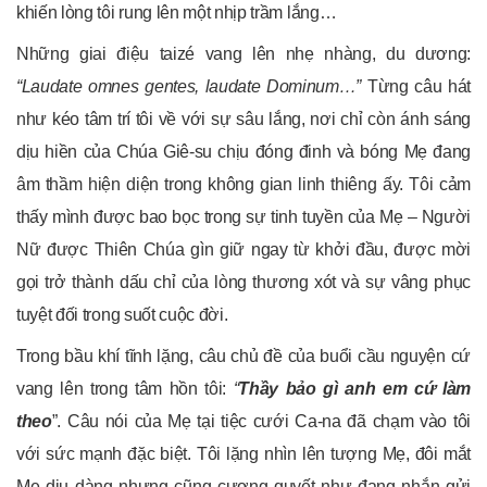
khiến lòng tôi rung lên một nhịp trầm lắng…
Những giai điệu taizé vang lên nhẹ nhàng, du dương:
“Laudate omnes gentes, laudate Dominum…”
Từng câu hát
như kéo tâm trí tôi về với sự sâu lắng, nơi chỉ còn ánh sáng
dịu hiền của Chúa Giê-su chịu đóng đinh và bóng Mẹ đang
âm thầm hiện diện trong không gian linh thiêng ấy. Tôi cảm
thấy mình được bao bọc trong sự tinh tuyền của Mẹ – Người
Nữ được Thiên Chúa gìn giữ ngay từ khởi đầu, được mời
gọi trở thành dấu chỉ của lòng thương xót và sự vâng phục
tuyệt đối trong suốt cuộc đời.
Trong bầu khí tĩnh lặng, câu chủ đề của buổi cầu nguyện cứ
vang lên trong tâm hồn tôi:
“
Thầy bảo gì anh em cứ làm
theo
”. Câu nói của Mẹ tại tiệc cưới Ca-na đã chạm vào tôi
với sức mạnh đặc biệt. Tôi lặng nhìn lên tượng Mẹ, đôi mắt
Mẹ dịu dàng nhưng cũng cương quyết như đang nhắn gửi