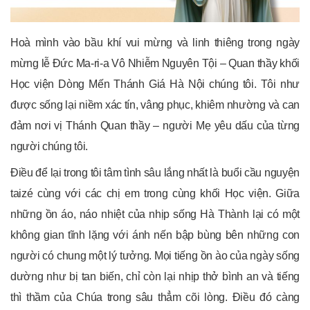
Hoà mình vào bầu khí vui mừng và linh thiêng trong ngày
mừng lễ Đức Ma-ri-a Vô Nhiễm Nguyên Tội – Quan thầy khối
Học viện Dòng Mến Thánh Giá Hà Nội chúng tôi. Tôi như
được sống lại niềm xác tín, vâng phục, khiêm nhường và can
đảm nơi vị Thánh Quan thầy – người Mẹ yêu dấu của từng
người chúng tôi.
Điều để lại trong tôi tâm tình sâu lắng nhất là buổi cầu nguyện
taizé cùng với các chị em trong cùng khối Học viện. Giữa
những ồn áo, náo nhiệt của nhịp sống Hà Thành lại có một
không gian tĩnh lặng với ánh nến bập bùng bên những con
người có chung một lý tưởng. Mọi tiếng ồn ào của ngày sống
dường như bị tan biến, chỉ còn lại nhịp thở bình an và tiếng
thì thầm của Chúa trong sâu thẳm cõi lòng. Điều đó càng