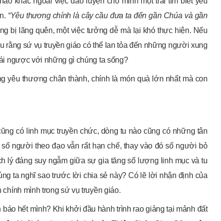
ào khác ngoài việc đào luyện cho mình một trái tim biết yêu
ân.
“Yêu thương chính là cây cầu đưa ta đến gần Chúa và gần
ng bị lãng quên, một việc tưởng dễ mà lại khó thực hiện. Nếu
ệu rằng sứ vụ truyền giáo có thể lan tỏa đến những người xung
trái ngược với những gì chúng ta sống?
ng yêu thương chân thành, chính là món quà lớn nhất mà con
cũng có linh mục truyền chức, dòng tu nào cũng có những tân
ao số người theo đạo vẫn rất hạn chế, thay vào đó số người bỏ
ch lý đáng suy ngẫm giữa sự gia tăng số lượng linh mục và tu
ng ta nghĩ sao trước lời chia sẻ này? Có lẽ lời nhận định của
h chính mình trong sứ vụ truyền giáo.
báo hết mình? Khi khởi đầu hành trình rao giảng tại mảnh đất