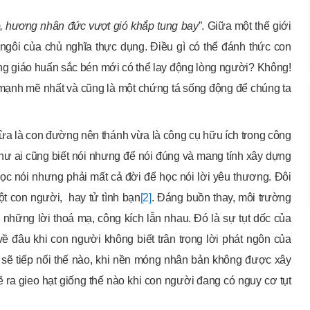
, hương nhân đức vượt gió khắp tung bay
”. Giữa một thế giới
ngôi của chủ nghĩa thực dụng. Điều gì có thể đánh thức con
 giáo huấn sắc bén mới có thể lay động lòng người? Không!
g mạnh mẽ nhất và cũng là một chứng tá sống động để chúng ta
i vừa là con đường nên thánh vừa là công cụ hữu ích trong công
ư ai cũng biết nói nhưng để nói đúng và mang tính xây dựng
c nói nhưng phải mất cả đời để học nói lời yêu thương. Đôi
ột con người, hay tử tình bạn
[2]
. Đáng buồn thay, môi trường
những lời thoá mạ, công kích lẫn nhau. Đó là sự tụt dốc của
về đâu khi con người không biết trân trọng lời phát ngôn của
sẽ tiếp nối thế nào, khi nền móng nhân bản không được xây
 ra gieo hạt giống thế nào khi con người đang có nguy cơ tụt