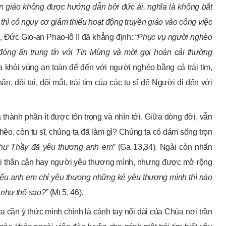
n giáo không được hướng dẫn bởi đức ái, nghĩa là không bắt
thì có nguy cơ giảm thiểu hoạt động truyền giáo vào công việc
, Đức Gio-an Phao-lô II đã khẳng định: “
Phục vụ người nghèo
đóng ấn trung tín với Tin Mừng và mời gọi hoán cải thường
a khỏi vùng an toàn để đến với người nghèo bằng cả trái tim,
, đôi tai, đôi mắt, trái tim của các tu sĩ để Người đi đến với
à thành phần ít được tôn trọng và nhìn tới. Giữa dòng đời, vẫn
, còn tu sĩ, chúng ta đã làm gì? Chúng ta có dám sống trọn
hư Thầy đã yêu thương anh em”
(Ga 13,34). Ngài còn nhấn
ười thân cận hay người yêu thương mình, nhưng được mở rộng
ếu anh em chỉ yêu thương những kẻ yêu thương mình thì nào
 như thế sao?”
(Mt 5, 46).
a cần ý thức mình chính là cánh tay nối dài của Chúa nơi trần