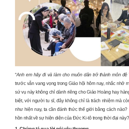
“
Anh em hãy đi và làm cho muôn dân trở thành môn đệ
trước vẫn vang vọng trong Giáo hội hôm nay, nhắc nhở m
sứ vụ này không chỉ dành riêng cho Giáo Hoàng hay hàn
biệt, với người tu sĩ, đây không chỉ là trách nhiệm mà c
như hiện nay, ta cần đánh thức thế giới bằng cách nào?
hồn nhất về sự hiện diện của Đức Ki-tô trong thời đại này
1. Chứng tá qua lời nói yêu thương