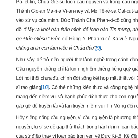
Pa-lét-tin, Chúa Giê-su luôn cầu nguyện và trong cầu 
Thánh Gio-an Ma-ri-a Vi-an-ney và Mẹ Tê-rê-sa Cal-cut-ta
vào sứ vụ của mình. Đức Thánh Cha Phan-xi-cô cũng nh
đồ.
“Hãy ra khỏi bản thân mình để loan báo Tin mừng, nh
gỡ Đức Giêsu.”
Đức cố Hồng Y Phan-xi-cô Xa-vi-ê Ngu
chẳng ai tin con làm việc vì Chúa đâu”
[9]
.
Như vậy, để trở nên người thợ lành nghề trong cánh đồng
Cầu nguyện không chỉ là kinh nghiệm thiêng liêng quý g
Lời nói thôi chưa đủ, chính đời sống kết hợp mật thiết v
sĩ rao giảng
[10]
. Có thể những kiến thức và công nghệ 
mang đến niềm vui và hạnh phúc đích thực cho con người.
gặp gỡ để truyền tải và lan truyền niềm vui Tin Mừng đến c
Hãy siêng năng cầu nguyện, vì cầu nguyện là phương thế
nguyện, tu sĩ sẽ dễ gặp thử thách trong hành trình loan bá
của sứ điệp thay vì loan báo trọn vẹn về Đức Ki-tô. Kế đế