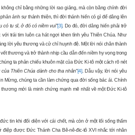
a không chỉ bằng những lời rao giảng, mà còn bằng chính đời
phản ánh sự thánh thiện, thì đời thánh hiến có gì để dâng lên
 có tu sĩ, ở đó có niềm vui
”
[3]
. Do đó, đời dâng hiến phải trở
 với trái tim luôn ca hát ngợi khen tình yêu Thiên Chúa. Như
ằng lời yêu thương và cử chỉ huynh đệ. Một lời nói chân thành
g vết thương và trở thành nhịp cầu dẫn đến niềm hy vọng trong
c chúng ta phản chiếu khuôn mặt của Đức Ki-tô một cách rõ nét
ặng của Thiên Chúa dành cho tha nhân
”
[4]
. Dẫu vậy, lời nói yêu
in Mừng, chúng ta cần làm chứng qua đời sống bác ái. Chính
u thương mới là minh chứng mạnh mẽ nhất về một Đức Ki-tô
đức tin khi đối diện với cái chết, mà còn ở một lối sống thấm
 sứ điệp được Đức Thánh Cha Bê-nê-đic-tô XVI nhắc tới nhân