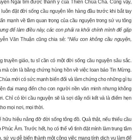
nguyện Ngài tìm được thánh ý của Thiên Chúa Cha. Cũng vậy,
 luôn đặt đời sống cầu nguyện lên hàng đầu trước khi bắt tay
ấn mạnh về tầm quan trọng của cầu nguyện trong sứ vụ tông
ưng để làm điều này, các con phải ra khỏi chính mình để gặp
yễn Văn Thuận cũng chia sẻ: “
Nếu con không cầu nguyện,
 truyền giáo, tu sĩ cần có một đời sống cầu nguyện sâu sắc.
iá mà còn là bằng chứng hùng hồn về việc loan báo Tin Mừng.
ới Chúa mới có sức mạnh biến đổi và làm chứng cho những gì tu
hiện đại mang đến cho con người nền văn minh nhưng không
 Chỉ có lời cầu nguyện sẽ là sợi dây nối kết và là điểm hẹn
ho mọi nơi, mọi thời.
 hữu hiệu nâng đỡ đời sống tông đồ. Quả thật, nếu thiếu cầu
o Phúc Âm. Trước hết, họ có thể vô tình đặt mình làm trung tâm
n, sứ vụ dễ biến thành một công việc mang tính dịch vụ làm để