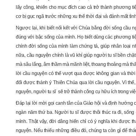
lấy công, khiến cho mục đích cao cả trở thành phương ti
cơ bị gục ngã trước những xu thế thời đại và đánh mất tìn
Ngược lại, khi biết nối kết với Chúa bằng đời sống cầu n
đúng với bậc sống của mình. Họ biết dùng các phương tiện
chính đời sống của mình làm chứng tá, giúp nhân loại 
nữa, cầu nguyện chính là vũ khí giúp người tu sĩ bền chặt
mà sâu lắng, âm thầm mà mãnh liệt, thoang thoảng mà thấm
lời cầu nguyện có thể vượt qua được không gian và thời 
đổi được thánh ý Thiên Chúa qua lời cầu nguyện. Vì thế
nguyện, người tu sĩ sẽ trở thành công cụ hữu ích trong v
Đáp lại lời mời gọi canh tân của Giáo hội và định hướng 
ngàn năm thứ ba. Người tu sĩ được thôi thúc ra đi, số
mình. Thật vậy, đời dâng hiến chỉ có ý nghĩa khi được t
nguyện. Nếu thiếu những điều đó, chúng ta còn gì để th