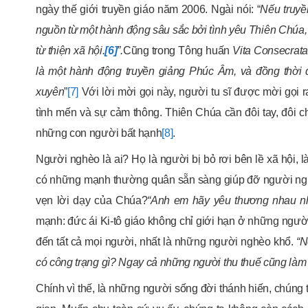
ngày thế giới truyền giáo năm 2006. Ngài nói: “
Nếu truyề
nguồn từ một hành động sâu sắc bởi tình yêu Thiên Chúa, 
từ thiện xã hội.
[6]
”.
Cũng trong Tông huấn
Vita Consecrata
là một hành động truyền giảng Phúc Âm, và đồng thời 
xuyên
”
[7]
Với lời mời gọi này, người tu sĩ được mời gọi r
tình mến và sự cảm thông. Thiên Chúa cần đôi tay, đôi chân
những con người bất hạnh
[8]
.
Người nghèo là ai? Họ là người bị bỏ rơi bên lề xã hội, l
có những mạnh thường quân sẵn sàng giúp đỡ người nghèo
vẹn lời dạy của Chúa?
“Anh em hãy yêu thương nhau n
mạnh: đức ái Ki-tô giáo không chỉ giới hạn ở những ng
đến tất cả mọi người, nhất là những người nghèo khổ.
“N
có công trạng gì? Ngay cả những người thu thuế cũng làm
Chính vì thế, là những người sống đời thánh hiến, chúng t