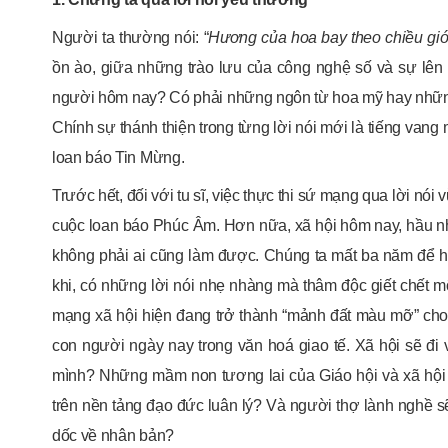
Người ta thường nói: “
Hương của hoa bay theo chiều gió
ồn ào, giữa những trào lưu của công nghệ số và sự lên 
người hôm nay? Có phải những ngôn từ hoa mỹ hay những
Chính sự thánh thiện trong từng lời nói mới là tiếng van
loan báo Tin Mừng.
Trước hết, đối với tu sĩ, việc thực thi sứ mạng qua lời nó
cuộc loan báo Phúc Âm. Hơn nữa, xã hội hôm nay, hầu nh
không phải ai cũng làm được. Chúng ta mất ba năm để họ
khi, có những lời nói nhẹ nhàng mà thâm độc giết chết m
mạng xã hội hiện đang trở thành “mảnh đất màu mỡ” cho 
con người ngày nay trong văn hoá giao tế. Xã hội sẽ đi 
mình? Những mầm non tương lai của Giáo hội và xã hội 
trên nền tảng đạo đức luân lý? Và người thợ lành nghề sẽ
dốc về nhân bản?