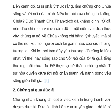
Bên cạnh đó, tu sĩ phải ý thức rằng, làm chứng cho Chú
sống và lời nói của mình. Nếu lời nói của chúng ta không 
Chúa? Đức Thánh Cha Phan-xi-cô đã khẳng định: “
Ở đâu
nên dấu chỉ niềm vui ơn cứu độ – một niềm vui đích thực
vậy, chúng ta nói về Chúa không chỉ bằng lý thuyết, mà b
có thể nối kết mọi người xích lại gần nhau, xoa dịu nhữn
tương lai. Khi lời nói tràn đầy yêu thương, đó cũng là lú
nhất. Vì thế, hãy sống sao cho “
lời nói của tôi là quà t
thương thôi chưa đủ. Để thực sự trở thành chứng nhân T
sự hòa quyện giữa lời nói chân thành và hành động yê
sống giữa thế gian
[5]
.
2. Chứng tá qua đức ái
Chứng nhân không chỉ cốt ở việc kiên trì trung thành với 
đượm đức ái. Đức ái, linh hồn của truyền giáo – đó là