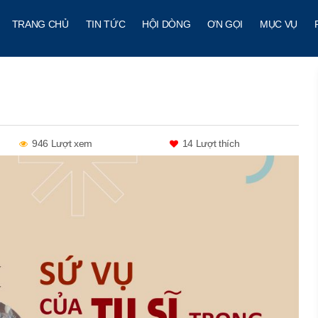
TRANG CHỦ
TIN TỨC
HỘI DÒNG
ƠN GỌI
MỤC VỤ
946 Lượt xem
14
Lượt thích