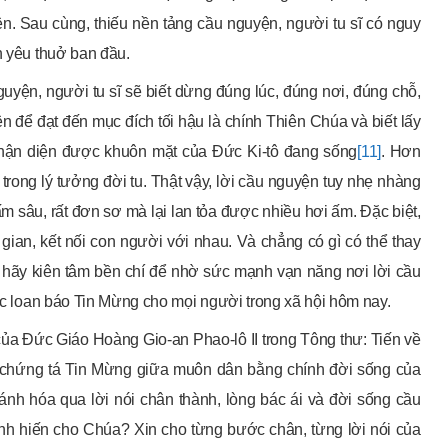
ện. Sau cùng, thiếu nền tảng cầu nguyện, người tu sĩ có nguy
h yêu thuở ban đầu.
guyện, người tu sĩ sẽ biết dừng đúng lúc, đúng nơi, đúng chỗ,
 để đạt đến mục đích tối hậu là chính Thiên Chúa và biết lấy
nhận diện được khuôn mặt của Đức Ki-tô đang sống
[11]
. Hơn
 trong lý tưởng đời tu. Thật vậy, lời cầu nguyện tuy nhẹ nhàng
 sâu, rất đơn sơ mà lại lan tỏa được nhiều hơi ấm. Đặc biệt,
gian, kết nối con người với nhau. Và chẳng có gì có thể thay
, hãy kiên tâm bền chí để nhờ sức mạnh vạn năng nơi lời cầu
iệc loan báo Tin Mừng cho mọi người trong xã hội hôm nay.
của Đức Giáo Hoàng Gio-an Phao-lô II trong Tông thư: Tiến về
ng chứng tá Tin Mừng giữa muôn dân bằng chính đời sống của
hánh hóa qua lời nói chân thành, lòng bác ái và đời sống cầu
ánh hiến cho Chúa? Xin cho từng bước chân, từng lời nói của