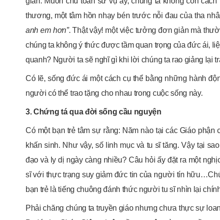
gian. Muốn chu toàn sứ vụ ấy, chúng ta không còn cách n
thương, một tâm hồn nhạy bén trước nỗi đau của tha nh
anh em hơn
”
. Thật vậy! một việc tưởng đơn giản mà thườ
chúng ta không ý thức được tầm quan trọng của đức ái, li
quanh? Người ta sẽ nghĩ gì khi lời chúng ta rao giảng lại 
Có lẽ, sống đức ái một cách cụ thể bằng những hành độ
người có thể trao tặng cho nhau trong cuộc sống này.
3. Chứng tá qua đời sống cầu nguyện
Có một bạn trẻ tâm sự rằng: Năm nào tại các Giáo phận 
khấn sinh. Như vậy, số linh mục và tu sĩ tăng. Vậy tại s
đạo và ly dị ngày càng nhiều? Câu hỏi ấy đặt ra một nghị
sĩ với thực trạng suy giảm đức tin của người tín hữu…Chú
bạn trẻ là tiếng chuông đánh thức người tu sĩ nhìn lại chín
Phải chăng chúng ta truyền giáo nhưng chưa thực sự loan 