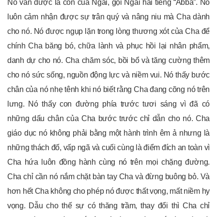
Nó vẫn được là con của Ngài, gọi Ngài hai tiếng “Abba”. Nó
luôn cảm nhận được sự trân quý và nâng niu mà Cha dành
cho nó. Nó được ngụp lặn trong lòng thương xót của Cha để
chính Cha băng bó, chữa lành và phục hồi lại nhân phẩm,
danh dự cho nó. Cha chăm sóc, bồi bổ và tăng cường thêm
cho nó sức sống, nguồn động lực và niềm vui. Nó thấy bước
chân của nó nhẹ tênh khi nó biết rằng Cha đang cõng nó trên
lưng. Nó thấy con đường phía trước tươi sáng vì đã có
những dấu chân của Cha bước trước chỉ dẫn cho nó. Cha
giáo dục nó không phải bằng một hành trình êm ả nhưng là
những thách đố, vấp ngã và cuối cùng là điểm đích an toàn vì
Cha hứa luôn đồng hành cùng nó trên mọi chặng đường.
Cha chỉ cần nó nắm chặt bàn tay Cha và đừng buông bỏ. Và
hơn hết Cha không cho phép nó được thất vọng, mất niềm hy
vọng. Dẫu cho thế sự có thăng trầm, thay đổi thì Cha chỉ