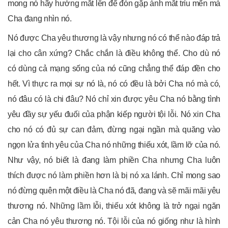
mong nó hãy hướng mắt lên để đón gặp ánh mắt trìu mến mà
Cha đang nhìn nó.
Nó được Cha yêu thương là vậy nhưng nó có thể nào đáp trả
lại cho cân xứng? Chắc chắn là điều không thể. Cho dù nó
có dùng cả mạng sống của nó cũng chẳng thể đáp đền cho
hết. Vì thực ra mọi sự nó là, nó có đều là bởi Cha nó mà có,
nó đâu có là chi đâu? Nó chỉ xin được yêu Cha nó bằng tình
yêu đầy sự yếu đuối của phận kiếp người tội lỗi. Nó xin Cha
cho nó có đủ sự can đảm, đừng ngại ngần mà quăng vào
ngọn lửa tình yêu của Cha nó những thiếu xót, lầm lỡ của nó.
Như vậy, nó biết là đang làm phiền Cha nhưng Cha luôn
thích được nó làm phiền hơn là bị nó xa lánh. Chỉ mong sao
nó đừng quên một điều là Cha nó đã, đang và sẽ mãi mãi yêu
thương nó. Những lầm lỗi, thiếu xót không là trở ngại ngăn
cản Cha nó yêu thương nó. Tội lỗi của nó giống như là hình