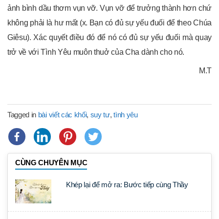
ảnh bình dầu thơm vụn vỡ. Vụn vỡ để trưởng thành hơn chứ
không phải là hư mất (x. Bạn có đủ sự yếu đuối để theo Chúa
Giêsu). Xác quyết điều đó để nó có đủ sự yếu đuối mà quay
trở về với Tình Yêu muôn thuở của Cha dành cho nó.
M.T
Tagged in
bài viết các khối
,
suy tư
,
tình yêu
CÙNG CHUYÊN MỤC
Khép lại để mở ra: Bước tiếp cùng Thầy