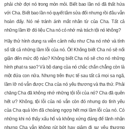
phải chờ đợi nó trong mòn mỏi. Biết bao lần nó đã thất hứa
với Cha. Biết bao lần nó quyết tâm sửa đổi nhưng rồi đâu vẫn
hoàn đấy. Nó né tránh ánh mắt nhân từ của Cha. Tất cả
những lầm lỡ đó liệu Cha nó có nhớ mà trách tội nó không?
Hãy thử hình dung ra viễn cảnh nếu như Cha nó nhớ và tính
sổ tất cả những lầm lỗi của nó. Ôi! Không biết Cha nó sẽ nổi
giận đến mức độ nào? Không biết Cha nó sẽ cho nó những
hình phạt ra sao? Và bộ dạng của nó chắc chắn chẳng còn là
một đứa con nữa. Nhưng trên thực tế sau tất cả mọi sa ngã,
lầm lỡ nó vẫn được Cha của nó yêu thương và tha thứ. Phải
chăng Cha đã không nhớ những tội lỗi của nó? Cha đã quên
hết ư? Không, tội lỗi của nó vẫn còn đó nhưng do tình yêu
của Cha quá lớn đã choáng ngợp hết mọi lầm lỗi của nó. Có
những khi nó thấy xấu hổ và không xứng đáng để lãnh nhận
nhưng Cha vẫn không rút bớt hay giảm đi sự yêu thương