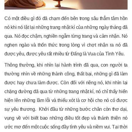
Có một điều gì đó đã chạm đến bên trong sâu thẳm tâm hồn
nó khi nó lật lại những trang nhật kí của những ngày tháng đã
qua. Nó đọc chậm, nghiền ngẫm từng trang và cảm nhận. Nó
nghẹn ngào và thổn thức trong lòng vì chợt nhận ra nó đã
được yêu, được yêu rất nhiều từ Đấng là Vua của Tình Yêu.
Thông thường, khi nhìn lại hành trình đã qua, con người ta
thường nhìn về những thành công, thất bại, những gì đã làm
được hay chưa làm được. Còn đối với riêng nó, khi nhìn lại
chặng đường đã qua từ những trang nhật kí, nó chỉ thấy hiển
hiện lên những lầm lỗi và thiếu xót là cơ hội cho nó có được
sự yêu thương. Khởi đầu từ những bước chân còn thơ dại,
vụng về với biết bao những điều tốt đẹp và thánh thiện nó
ước mơ đến một cuộc sống đầy tình yêu và niềm vui. Tại thời