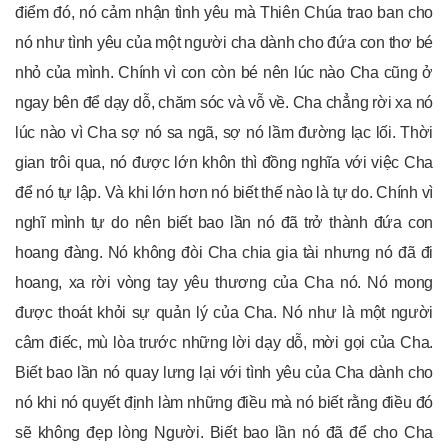
điểm đó, nó cảm nhận tình yêu mà Thiên Chúa trao ban cho
nó như tình yêu của một người cha dành cho đứa con thơ bé
nhỏ của mình. Chính vì con còn bé nên lúc nào Cha cũng ở
ngay bên để dạy dỗ, chăm sóc và vỗ về. Cha chẳng rời xa nó
lúc nào vì Cha sợ nó sa ngã, sợ nó lầm đường lạc lối. Thời
gian trôi qua, nó được lớn khôn thì đồng nghĩa với việc Cha
để nó tự lập. Và khi lớn hơn nó biết thế nào là tự do. Chính vì
nghĩ mình tự do nên biết bao lần nó đã trở thành đứa con
hoang đàng. Nó không đòi Cha chia gia tài nhưng nó đã đi
hoang, xa rời vòng tay yêu thương của Cha nó. Nó mong
được thoát khỏi sự quản lý của Cha. Nó như là một người
câm điếc, mù lòa trước những lời dạy dỗ, mời gọi của Cha.
Biết bao lần nó quay lưng lại với tình yêu của Cha dành cho
nó khi nó quyết định làm những điều mà nó biết rằng điều đó
sẽ không đẹp lòng Người. Biết bao lần nó đã để cho Cha