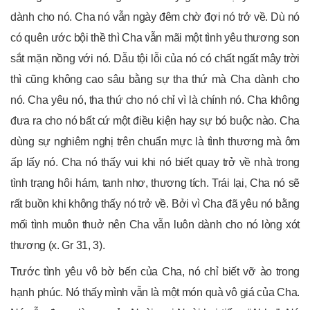
dành cho nó. Cha nó vẫn ngày đêm chờ đợi nó trở về. Dù nó
có quên ước bội thề thì Cha vẫn mãi một tình yêu thương son
sắt mặn nồng với nó. Dẫu tội lỗi của nó có chất ngất mây trời
thì cũng không cao sâu bằng sự tha thứ mà Cha dành cho
nó. Cha yêu nó, tha thứ cho nó chỉ vì là chính nó. Cha không
đưa ra cho nó bất cứ một điều kiện hay sự bó buộc nào. Cha
dùng sự nghiêm nghị trên chuẩn mực là tình thương mà ôm
ấp lấy nó. Cha nó thấy vui khi nó biết quay trở về nhà trong
tình trạng hôi hám, tanh nhơ, thương tích. Trái lại, Cha nó sẽ
rất buồn khi không thấy nó trở về. Bởi vì Cha đã yêu nó bằng
mối tình muôn thuở nên Cha vẫn luôn dành cho nó lòng xót
thương (x. Gr 31, 3).
Trước tình yêu vô bờ bến của Cha, nó chỉ biết vỡ ào trong
hạnh phúc. Nó thấy mình vẫn là một món quà vô giá của Cha.