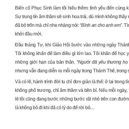
Biến cố Phục Sinh làm tôi hiểu thêm: tình yêu đến cùng k
Sự trung tín âm thầm sẽ sinh hoa trái, dù mình không thấy 
đã bỏ trốn mà chỉ nhẹ nhàng nói:
“Bình an cho anh em”.
Tì
khởi đầu mới.
Đầu tháng Tư, khi Giáo Hội bước vào những ngày Thánh, 
Tôi không khấn để làm điều gì lớn lao. Tôi khấn để học
những giới hạn của bản thân.
“Người đã yêu thương họ
nhưng vẫn đang diễn ra mỗi ngày trong Thánh Thể, trong sự
Và có lẽ, hành trình đời tu chỉ đơn giản là thế: ở lại trong
không phô trương, chỉ âm thầm và bền bỉ. Nếu mỗi ngày, tô
lẽ tôi cũng đang bước những bước rất nhỏ trên con đường
là không bỏ đi khi đã có lý do để rời bỏ…