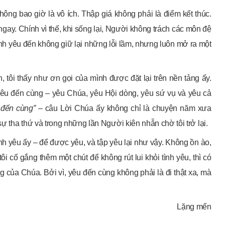
hông bao giờ là vô ích. Thập giá không phải là điểm kết thúc.
ngay. Chính vì thế, khi sống lại, Người không trách các môn đệ
nh yêu đến không giữ lại những lỗi lầm, nhưng luôn mở ra một
tôi thấy như ơn gọi của mình được đặt lại trên nền tảng ấy.
 yêu đến cùng – yêu Chúa, yêu Hội dòng, yêu sứ vụ và yêu cả
 đến cùng”
– câu Lời Chúa ấy không chỉ là chuyện năm xưa
 tha thứ và trong những lần Người kiên nhẫn chờ tôi trở lại.
 tình yêu ấy – để được yêu, và tập yêu lại như vậy. Không ồn ào,
i cố gắng thêm một chút để không rút lui khỏi tình yêu, thì có
 của Chúa. Bởi vì, yêu đến cùng không phải là đi thật xa, mà
Lặng mến