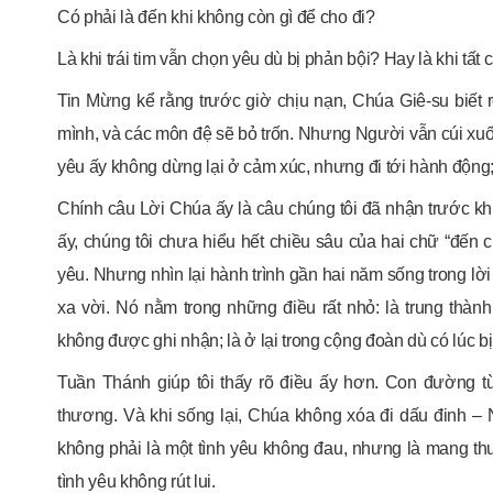
Có phải là đến khi không còn gì để cho đi?
Là khi trái tim vẫn chọn yêu dù bị phản bội? Hay là khi tất
Tin Mừng kể rằng trước giờ chịu nạn, Chúa Giê-su biết r
mình, và các môn đệ sẽ bỏ trốn. Nhưng Người vẫn cúi xuố
yêu ấy không dừng lại ở cảm xúc, nhưng đi tới hành động; 
Chính câu Lời Chúa ấy là câu chúng tôi đã nhận trước khi
ấy, chúng tôi chưa hiểu hết chiều sâu của hai chữ “đến 
yêu. Nhưng nhìn lại hành trình gần hai năm sống trong lời 
xa vời. Nó nằm trong những điều rất nhỏ: là trung thành 
không được ghi nhận; là ở lại trong cộng đoàn dù có lúc bị
Tuần Thánh giúp tôi thấy rõ điều ấy hơn. Con đường 
thương. Và khi sống lại, Chúa không xóa đi dấu đinh –
không phải là một tình yêu không đau, nhưng là mang th
tình yêu không rút lui.