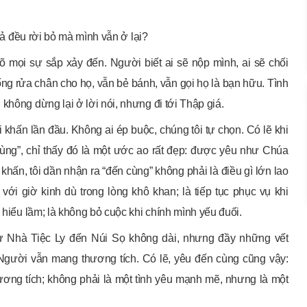
 cả đều rời bỏ mà mình vẫn ở lại?
õ mọi sự sắp xảy đến. Người biết ai sẽ nộp mình, ai sẽ chối
ng rửa chân cho họ, vẫn bẻ bánh, vẫn gọi họ là bạn hữu. Tình
không dừng lại ở lời nói, nhưng đi tới Thập giá.
 khấn lần đầu. Không ai ép buộc, chúng tôi tự chọn. Có lẽ khi
cùng”, chỉ thấy đó là một ước ao rất đẹp: được yêu như Chúa
khấn, tôi dần nhận ra “đến cùng” không phải là điều gì lớn lao
với giờ kinh dù trong lòng khô khan; là tiếp tục phục vụ khi
 hiểu lầm; là không bỏ cuộc khi chính mình yếu đuối.
từ Nhà Tiệc Ly đến Núi Sọ không dài, nhưng đầy những vết
 Người vẫn mang thương tích. Có lẽ, yêu đến cùng cũng vậy:
ương tích; không phải là một tình yêu mạnh mẽ, nhưng là một