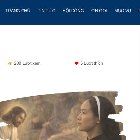
TRANG CHỦ
TIN TỨC
HỘI DÒNG
ƠN GỌI
MỤC VỤ
208 Lượt xem
5
Lượt thích