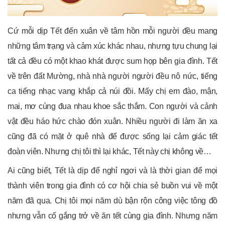
Cứ mỗi dịp Tết đến xuân về tâm hồn mỗi người đều mang
những tâm trạng và cảm xúc khác nhau, nhưng tựu chung lại
tất cả đều có một khao khát được sum họp bên gia đình. Tết
về trên đất Mường, nhà nhà người người đều nô nức, tiếng
ca tiếng nhạc vang khắp cả núi đồi. Mấy chị em đào, mận,
mai, mơ cùng đua nhau khoe sắc thắm. Con người và cảnh
vật đều háo hức chào đón xuân. Nhiều người đi làm ăn xa
cũng đã có mặt ở quê nhà để được sống lại cảm giác tết
đoàn viên. Nhưng chị tôi thì lại khác, Tết này chị không về…
Ai cũng biết, Tết là dịp để nghỉ ngơi và là thời gian để mọi
thành viên trong gia đình có cơ hội chia sẻ buồn vui về một
năm đã qua. Chị tôi mọi năm dù bận rộn công việc tông đồ
nhưng vẫn cố gắng trở về ăn tết cùng gia đình. Nhưng năm