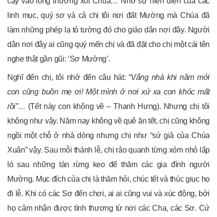
cậy vào lòng thương xót Chúa… Nhờ sự hiện diện của các
linh mục, quý sơ và cả chị tôi nơi đất Mường mà Chúa đã
làm những phép lạ tỏ tường đó cho giáo dân nơi đây. Người
dân nơi đây ai cũng quý mến chị và đã đặt cho chị một cái tên
nghe thật gần gũi: ‘Sơ Mường’.
Nghĩ đến chị, tôi nhớ đến câu hát:
“Vắng nhà khi năm mới
con cũng buồn mẹ ơi
!
Một mình ở nơi xứ xa con khóc mất
rồi”…
(Tết này con không về – Thanh Hưng). Nhưng chị tôi
không như vậy. Năm nay không về quê ăn tết, chị cũng không
ngồi một chỗ ở nhà dòng nhưng chị như “sứ giả của Chúa
Xuân” vậy. Sau mỗi thánh lễ, chị rảo quanh từng xóm nhỏ lấp
ló sau những tán rừng keo để thăm các gia đình người
Mường. Mục đích của chị là thăm hỏi, chúc tết và thúc giục họ
đi lễ. Khi có các Sơ đến chơi, ai ai cũng vui và xúc động, bởi
họ cảm nhận được tình thương từ nơi các Cha, các Sơ. Cứ