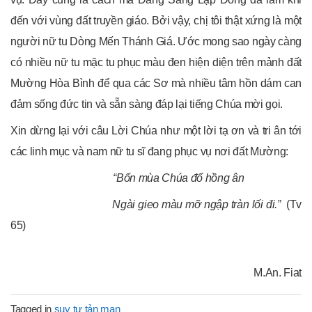
đến với vùng đất truyền giáo. Bởi vậy, chị tôi thật xứng là một
người nữ tu Dòng Mến Thánh Giá. Ước mong sao ngày càng
có nhiều nữ tu mặc tu phục màu đen hiện diện trên mảnh đất
Mường Hòa Bình để qua các Sơ mà nhiều tâm hồn dám can
đảm sống đức tin và sẵn sàng đáp lại tiếng Chúa mời gọi.
Xin dừng lại với câu Lời Chúa như một lời tạ ơn và tri ân tới
các linh mục và nam nữ tu sĩ đang phục vụ nơi đất Mường:
“Bốn mùa Chúa đổ hồng ân
Ngài gieo màu mỡ ngập tràn lối đi.”
(Tv
65)
M.An. Fiat
Tagged in
suy tư tản mạn