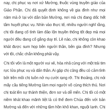
nay, chị phục vụ nơi xứ Mường­, thuộc vùng truyền giáo của
Giáo Phận. Chị đã quyết định không về gia đình như mọi
năm mà ở lại với dân bản Mường, nơi mà chị đang dốc hết
tâm huyết phục vụ. Nhìn vào thực tế, nhiều người nghĩ rằng,
chị tôi đang cố tình làm đảo lộn truyền thống tốt đẹp mà mọi
người đều đang cố gắng duy trì. Lẽ nào, chị không còn khao
khát được sum họp bên người thân, bên gia đình? Nhưng
với tôi, chắc chắn không phải vậy.
Chị tôi vốn là một người vui vẻ, hòa nhã cùng với một trái tim
rực lửa phục vụ và dấn thân. Ai gặp chị cũng đều có cảm tình
bởi trên môi chị luôn nở nụ cười rạng rỡ. Thi thoảng, chị nói
mấy câu tiếng Mường làm mọi người vô cùng thích thú. Nơi
chị toát lên sự thánh thiện, đơn sơ và dễ mến. Chị tôi có một
niềm khát khao mãnh liệt là có thể đem Chúa đến với bản
Mường và đến với những tâm hồn khô khan, nguội lạnh. Chị