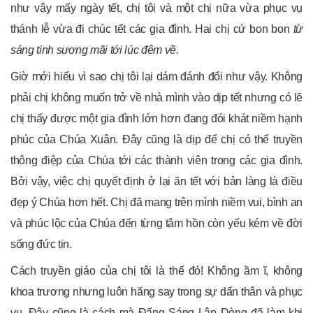
như vậy mấy ngày tết, chị tôi và một chị nữa vừa phục vụ
thánh lễ vừa đi chúc tết các gia đình. Hai chị cứ bon bon
từ
sáng tinh sương mãi tới lúc đêm về.
Giờ mới hiểu vì sao chị tôi lại dám đánh đổi như vậy. Không
phải chị không muốn trở về nhà mình vào dịp tết nhưng có lẽ
chị thấy được một gia đình lớn hơn đang đói khát niềm hạnh
phúc của Chúa Xuân. Đây cũng là dịp để chị có thể truyền
thông điệp của Chúa tới các thành viên trong các gia đình.
Bởi vậy, việc chị quyết định ở lại ăn tết với bản làng là điều
đẹp ý Chúa hơn hết. Chị đã mang trên mình niềm vui, bình an
và phúc lộc của Chúa đến từng tâm hồn còn yếu kém về đời
sống đức tin.
Cách truyền giáo của chị tôi là thế đó! Không ầm ĩ, không
khoa trương nhưng luôn hăng say trong sự dấn thân và phục
vụ. Đây cũng là cách mà Đấng Sáng Lập Dòng đã làm khi