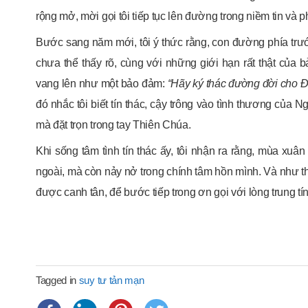
rộng mở, mời gọi tôi tiếp tục lên đường trong niềm tin và p
Bước sang năm mới, tôi ý thức rằng, con đường phía trư
chưa thể thấy rõ, cùng với những giới hạn rất thật của 
vang lên như một bảo đảm:
“Hãy ký thác đường đời cho Đ
đó nhắc tôi biết tín thác, cậy trông vào tình thương của 
mà đặt trọn trong tay Thiên Chúa.
Khi sống tâm tình tín thác ấy, tôi nhận ra rằng, mùa xuâ
ngoài, mà còn nảy nở trong chính tâm hồn mình. Và như t
được canh tân, để bước tiếp trong ơn gọi với lòng trung tí
Tagged in
suy tư tản mạn