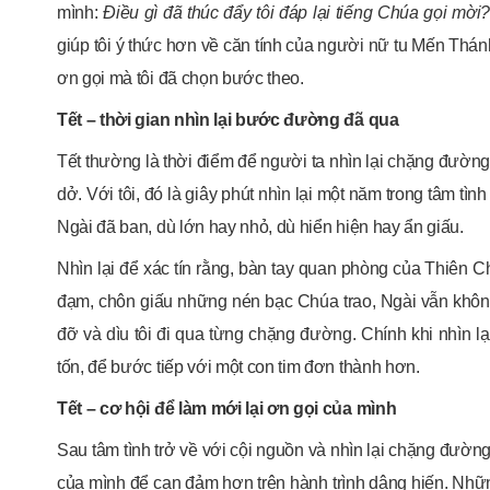
mình:
Đ
iều gì đã thúc đẩy tôi đáp lại tiếng Chúa gọi mời
giúp tôi ý thức hơn về căn tính của người nữ tu Mến Thánh
ơn gọi mà tôi đã chọn bước theo.
Tết
– thời gian nhìn lại bước đường đã qua
Tết thường là thời điểm để người ta nhìn lại chặng đườn
dở. Với tôi, đó là giây phút nhìn lại một năm trong tâm tìn
Ngài đã ban, dù lớn hay nhỏ, dù hiển hiện hay ẩn giấu.
Nhìn lại để xác tín rằng, bàn tay quan phòng của Thiên Ch
đạm, chôn giấu những nén bạc Chúa trao, Ngài vẫn không 
đỡ và dìu tôi đi qua từng chặng đường. Chính khi nhìn lạ
tốn, để bước tiếp với một con tim đơn thành hơn.
Tết
– cơ hội để làm mới lại ơn gọi của mình
Sau tâm tình trở về với cội nguồn và nhìn lại chặng đường 
của mình để can đảm hơn trên hành trình dâng hiến. Nhữ