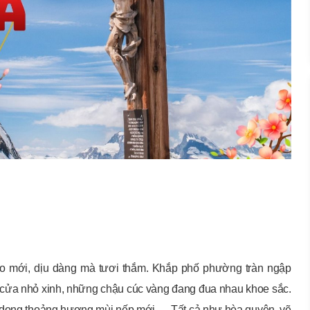
o mới, dịu dàng mà tươi thắm. Khắp phố phường tràn ngập
 cửa nhỏ xinh, những chậu cúc vàng đang đua nhau khoe sắc.
á dong thoảng hương mùi nếp mới,… Tất cả như hòa quyện, vẽ