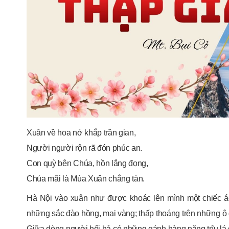
Xuân về hoa nở khắp trần gian,
Người người rộn rã đón phúc an.
Con quỳ bên Chúa, hồn lắng đọng,
Chúa mãi là Mùa Xuân chẳng tàn.
Hà Nội vào xuân như được khoác lên mình một chiếc á
những sắc đào hồng, mai vàng; thấp thoáng trên những ô
Giữa dòng người hối hả có những gánh hàng nặng trĩu l