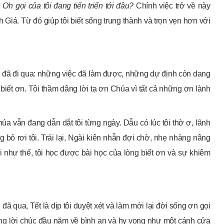
?
Ơn gọi của tôi đang tiến triển tới đâu
?
Chính việc trở về này
 Giá. Từ đó giúp tôi biết sống trung thành và trọn vẹn hơn với
g đã đi qua: những việc đã làm được, những dự định còn dang
h biết ơn. Tôi thầm dâng lời tạ ơn Chúa vì tất cả những ơn lành
úa vẫn đang dẫn dắt tôi từng ngày. Dẫu có lúc tôi thờ ơ, lãnh
bỏ rơi tôi. Trái lại, Ngài kiên nhẫn đợi chờ, nhẹ nhàng nâng
i như thế, tôi học được bài học của lòng biết ơn và sự khiêm
đã qua, Tết là dịp tôi duyệt xét và làm mới lại đời sống ơn gọi
ng lời chúc đầu năm về bình an và hy vọng như một cánh cửa