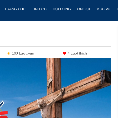
TRANG CHỦ
TIN TỨC
HỘI DÒNG
ƠN GỌI
MỤC VỤ
190 Lượt xem
4
Lượt thích