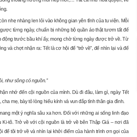
ống.
òn nhẹ nhàng len lỏi vào không gian yên tĩnh của tu viện. Mỗi
gược từng ngày, chuẩn bị những bộ quần áo thật tươm tất để
ao động trước bầu khí ấy, mong chờ từng ngày được trở về. Từ
ng và chợt nhận ra: Tết là cơ hội để “trở về”, để nhìn lại và để
ội, như sông có nguồn.”
hận nhớ đến cội nguồn của mình. Dù đi đâu, làm gì, ngày Tết
 cha mẹ, bày tỏ lòng hiếu kính và vun đắp tình thân gia đình.
 mang một ý nghĩa sâu xa hơn. Đối với những ai sống linh đạo
Ki-tô. Trở về với cội nguồn là trở về bên Thập Giá – nơi đã
 để tôi trở về và nhìn lại khởi điểm của hành trình ơn gọi của