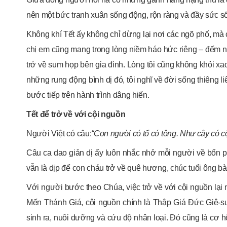
nên một bức tranh xuân sống động, rộn ràng và đầy sức s
Không khí Tết ấy không chỉ dừng lại nơi các ngõ phố, mà c
chị em cũng mang trong lòng niềm háo hức riêng – đếm n
trở về sum họp bên gia đình. Lòng tôi cũng không khỏi x
những rung động bình dị đó, tôi nghĩ về đời sống thiêng liê
bước tiếp trên hành trình dâng hiến.
Tết để trở về với cội nguồn
Người Việt có câu:
“Con người có tổ có tông
. Như cây có c
Câu ca dao giản dị ấy luôn nhắc nhở mỗi người về bổn p
vẫn là dịp để con cháu trở về quê hương, chúc tuổi ông bà,
Với người bước theo Chúa, việc trở về với cội nguồn lại
Mến Thánh Giá, cội nguồn chính là Thập Giá Đức Giê-su 
sinh ra, nuôi dưỡng và cứu độ nhân loại. Đó cũng là cơ hội