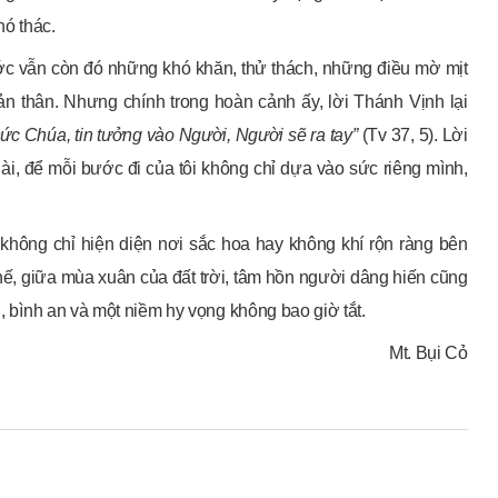
hó thác.
ớc vẫn còn đó những khó khăn, thử thách, những điều mờ mịt
bản thân. Nhưng chính trong hoàn cảnh ấy, lời Thánh Vịnh lại
ức Chúa, tin tưởng vào Người, Người sẽ ra tay”
(Tv 37, 5). Lời
Ngài, để mỗi bước đi của tôi không chỉ dựa vào sức riêng mình,
n không chỉ hiện diện nơi sắc hoa hay không khí rộn ràng bên
hế, giữa mùa xuân của đất trời, tâm hồn người dâng hiến cũng
n, bình an và một niềm hy vọng không bao giờ tắt.
Mt. Bụi Cỏ