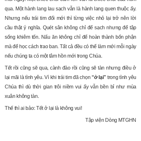
qua. Một hành lang lau sạch vẫn là hành lang quen thuộc ấy.
Nhưng nếu trái tim đổi mới thì từng việc nhỏ lại trở nên lời
cầu thật ý nghĩa. Quét sân không chỉ để sạch nhưng để tập
sống khiêm tốn. Nấu ăn không chỉ để hoàn thành bổn phận
mà để học cách trao ban. Tất cả đều có thể làm mới mỗi ngày
nếu chúng ta có một tâm hồn mới trong Chúa.
Tết rồi cũng sẽ qua, cành đào rồi cũng sẽ tàn nhưng điều ở
lại mãi là tình yêu. Vì khi trái tim đã chọn
“ở lại”
trong tình yêu
Chúa thì dù thời gian trôi niềm vui ấy vẫn bền bỉ như mùa
xuân không tàn.
Thế thì ai bảo: Tết ở lại là không vui!
Tập viện Dòng MTGHN