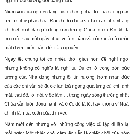
ngầm nuôi dưỡng đời dâng hiến.
Niềm vui của người dâng hiến không phải lúc nào cũng cần
rực rỡ như pháo hoa. Đôi khi đó chỉ là sự bình an nhẹ nhàng
khi biết mình đang đi đúng con đường Chúa muốn. Đôi khi là
nụ cười sau một ngày phục vụ âm thầm và đôi khi là cả nước
mắt được biến thành lời cầu nguyện.
Ngày tết chúng tôi có nhiều thời gian hơn để nghỉ ngơi
nhưng không có nghĩa là nghỉ tu. Dù chỉ ở trong bốn bức
tường của Nhà dòng nhưng tôi tin hương thơm nhân đức
của các chị vẫn sẽ được lan toả ngang qua từng cử chỉ, ánh
mắt, thái độ, lời nói, việc làm,… trong ngày sống thường nhật.
Chúa vẫn luôn đồng hành và ở đó dù là tết hay không vì Ngài
chính là mùa xuân của tình yêu.
Năm mới đến nhưng với những công việc cũ lặp đi lặp lại
mỗi ngày. Một chiếc chổi cầm lên vẫn là chiếc chổi của hôm