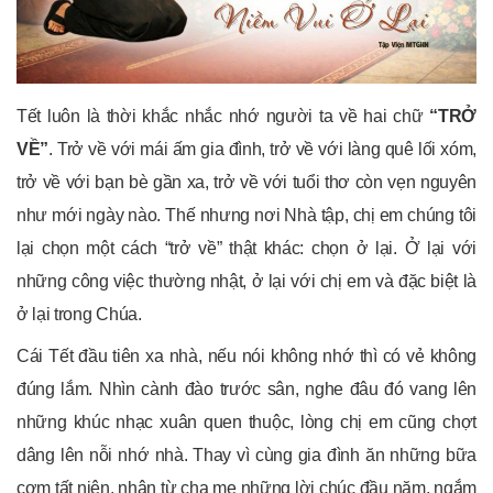
Tết luôn là thời khắc nhắc nhớ người ta về hai chữ
“TRỞ
VỀ”
. Trở về với mái ấm gia đình, trở về với làng quê lối xóm,
trở về với bạn bè gần xa, trở về với tuổi thơ còn vẹn nguyên
như mới ngày nào. Thế nhưng nơi Nhà tập, chị em chúng tôi
lại chọn một cách “trở về” thật khác: chọn ở lại. Ở lại với
những công việc thường nhật, ở lại với chị em và đặc biệt là
ở lại trong Chúa.
Cái Tết đầu tiên xa nhà, nếu nói không nhớ thì có vẻ không
đúng lắm. Nhìn cành đào trước sân, nghe đâu đó vang lên
những khúc nhạc xuân quen thuộc, lòng chị em cũng chợt
dâng lên nỗi nhớ nhà. Thay vì cùng gia đình ăn những bữa
cơm tất niên, nhận từ cha mẹ những lời chúc đầu năm, ngắm