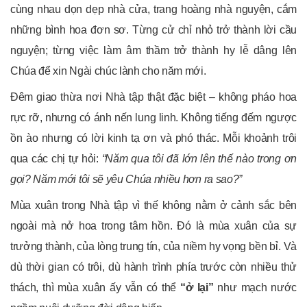
cùng nhau dọn dẹp nhà cửa, trang hoàng nhà nguyện, cắm
những bình hoa đơn sơ. Từng cử chỉ nhỏ trở thành lời cầu
nguyện; từng việc làm âm thầm trở thành hy lễ dâng lên
Chúa để xin Ngài chúc lành cho năm mới.
Đêm giao thừa nơi Nhà tập thật đặc biệt – không pháo hoa
rực rỡ, nhưng có ánh nến lung linh. Không tiếng đếm ngược
ồn ào nhưng có lời kinh tạ ơn và phó thác. Mỗi khoảnh trôi
qua các chị tự hỏi:
“Năm qua tôi đã lớn lên thế nào trong ơn
gọi? Năm mới tôi sẽ yêu Chúa nhiều hơn ra sao?”
Mùa xuân trong Nhà tập vì thế không nằm ở cảnh sắc bên
ngoài mà nở hoa trong tâm hồn. Đó là mùa xuân của sự
trưởng thành, của lòng trung tín, của niềm hy vọng bền bỉ. Và
dù thời gian có trôi, dù hành trình phía trước còn nhiều thử
thách, thì mùa xuân ấy vẫn có thể
“ở lại”
như mạch nước