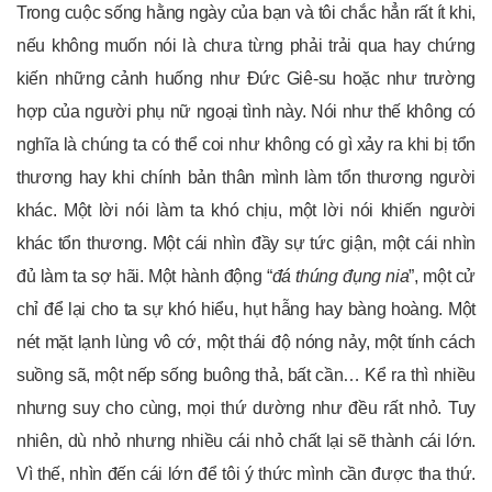
Trong cuộc sống hằng ngày của bạn và tôi chắc hẳn rất ít khi,
nếu không muốn nói là chưa từng phải trải qua hay chứng
kiến những cảnh huống như Đức Giê-su hoặc như trường
hợp của người phụ nữ ngoại tình này. Nói như thế không có
nghĩa là chúng ta có thể coi như không có gì xảy ra khi bị tổn
thương hay khi chính bản thân mình làm tổn thương người
khác. Một lời nói làm ta khó chịu, một lời nói khiến người
khác tổn thương. Một cái nhìn đầy sự tức giận, một cái nhìn
đủ làm ta sợ hãi. Một hành động “
đá thúng đụng nia
”, một cử
chỉ để lại cho ta sự khó hiểu, hụt hẫng hay bàng hoàng. Một
nét mặt lạnh lùng vô cớ, một thái độ nóng nảy, một tính cách
suồng sã, một nếp sống buông thả, bất cần… Kể ra thì nhiều
nhưng suy cho cùng, mọi thứ dường như đều rất nhỏ. Tuy
nhiên, dù nhỏ nhưng nhiều cái nhỏ chất lại sẽ thành cái lớn.
Vì thế, nhìn đến cái lớn để tôi ý thức mình cần được tha thứ.