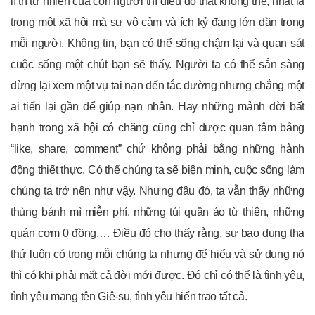
lí trí tự nhiên của con người thì điều đó thật không thể, nhất là
trong một xã hội mà sự vô cảm và ích kỷ đang lớn dần trong
mỗi người. Không tin, bạn có thể sống chậm lại và quan sát
cuộc sống một chút bạn sẽ thấy. Người ta có thể sẵn sàng
dừng lại xem một vụ tai nạn đến tắc đường nhưng chẳng một
ai tiến lại gần để giúp nạn nhân. Hay những mảnh đời bất
hạnh trong xã hội có chăng cũng chỉ được quan tâm bằng
“like, share, comment” chứ không phải bằng những hành
động thiết thực. Có thể chúng ta sẽ biện minh, cuộc sống làm
chúng ta trở nên như vậy. Nhưng đâu đó, ta vẫn thấy những
thùng bánh mì miễn phí, những túi quần áo từ thiện, những
quán cơm 0 đồng,… Điều đó cho thấy rằng, sự bao dung tha
thứ luôn có trong mỗi chúng ta nhưng để hiểu và sử dụng nó
thì có khi phải mất cả đời mới được. Đó chỉ có thể là tình yêu,
tình yêu mang tên Giê-su, tình yêu hiến trao tất cả.