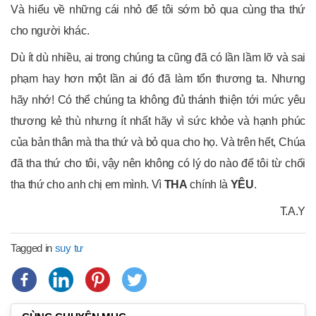
Và hiểu về những cái nhỏ để tôi sớm bỏ qua cùng tha thứ
cho người khác.
Dù ít dù nhiều, ai trong chúng ta cũng đã có lần lầm lỡ và sai
phạm hay hơn một lần ai đó đã làm tổn thương ta. Nhưng
hãy nhớ! Có thể chúng ta không đủ thánh thiện tới mức yêu
thương kẻ thù nhưng ít nhất hãy vì sức khỏe và hạnh phúc
của bản thân mà tha thứ và bỏ qua cho họ. Và trên hết, Chúa
đã tha thứ cho tôi, vậy nên không có lý do nào để tôi từ chối
tha thứ cho anh chị em mình. Vì
THA
chính là
YÊU
.
T.A.Y
Tagged in
suy tư