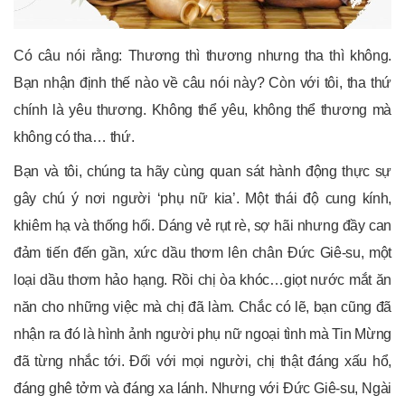
Có câu nói rằng: Thương thì thương nhưng tha thì không.
Bạn nhận định thế nào về câu nói này? Còn với tôi, tha thứ
chính là yêu thương. Không thể yêu, không thể thương mà
không có tha… thứ.
Bạn và tôi, chúng ta hãy cùng quan sát hành động thực sự
gây chú ý nơi người ‘phụ nữ kia’. Một thái độ cung kính,
khiêm hạ và thống hối. Dáng vẻ rụt rè, sợ hãi nhưng đầy can
đảm tiến đến gần, xức dầu thơm lên chân Đức Giê-su, một
loại dầu thơm hảo hạng. Rồi chị òa khóc…giọt nước mắt ăn
năn cho những việc mà chị đã làm. Chắc có lẽ, bạn cũng đã
nhận ra đó là hình ảnh người phụ nữ ngoại tình mà Tin Mừng
đã từng nhắc tới. Đối với mọi người, chị thật đáng xấu hổ,
đáng ghê tởm và đáng xa lánh. Nhưng với Đức Giê-su, Ngài