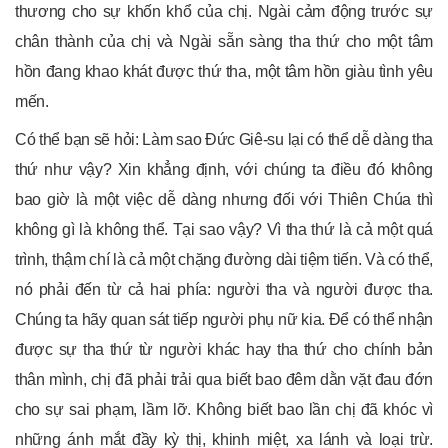
thương cho sự khốn khổ của chị. Ngài cảm động trước sự
chân thành của chị và Ngài sẵn sàng tha thứ cho một tâm
hồn đang khao khát được thứ tha, một tâm hồn giàu tình yêu
mến.
Có thể bạn sẽ hỏi: Làm sao Đức Giê-su lại có thể dễ dàng tha
thứ như vậy? Xin khẳng định, với chúng ta điều đó không
bao giờ là một việc dễ dàng nhưng đối với Thiên Chúa thì
không gì là không thể. Tại sao vậy? Vì tha thứ là cả một quá
trình, thậm chí là cả một chặng đường dài tiệm tiến. Và có thể,
nó phải đến từ cả hai phía: người tha và người được tha.
Chúng ta hãy quan sát tiếp người phụ nữ kia. Để có thể nhận
được sự tha thứ từ người khác hay tha thứ cho chính bản
thân mình, chị đã phải trải qua biết bao đêm dằn vặt đau đớn
cho sự sai phạm, lầm lỡ. Không biết bao lần chị đã khóc vì
những ánh mắt đầy kỳ thị, khinh miệt, xa lánh và loại trừ.