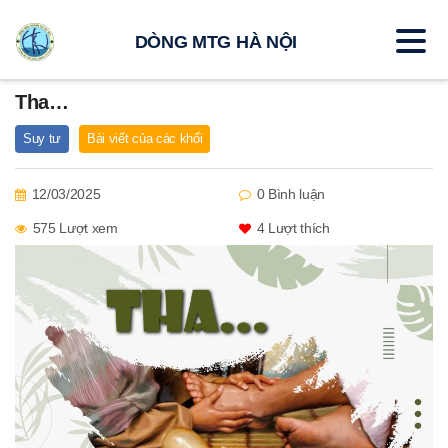
DÒNG MTG HÀ NỘI
Tha…
Suy tư
Bài viết của các khối
12/03/2025
0 Bình luận
575 Lượt xem
4
Lượt thích