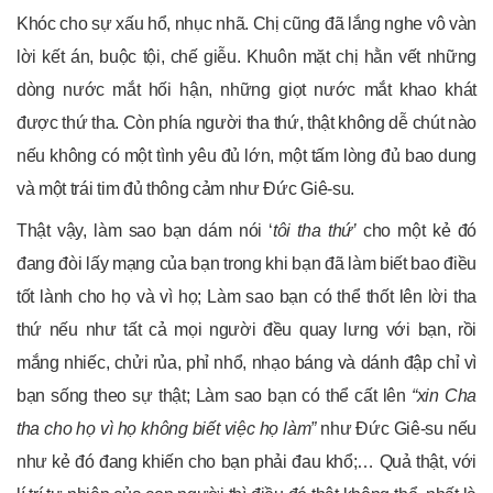
Khóc cho sự xấu hổ, nhục nhã. Chị cũng đã lắng nghe vô vàn
lời kết án, buộc tội, chế giễu. Khuôn mặt chị hằn vết những
dòng nước mắt hối hận, những giọt nước mắt khao khát
được thứ tha. Còn phía người tha thứ, thật không dễ chút nào
nếu không có một tình yêu đủ lớn, một tấm lòng đủ bao dung
và một trái tim đủ thông cảm như Đức Giê-su.
Thật vậy, làm sao bạn dám nói ‘
tôi tha thứ’
cho một kẻ đó
đang đòi lấy mạng của bạn trong khi bạn đã làm biết bao điều
tốt lành cho họ và vì họ; Làm sao bạn có thể thốt lên lời tha
thứ nếu như tất cả mọi người đều quay lưng với bạn, rồi
mắng nhiếc, chửi rủa, phỉ nhổ, nhạo báng và dánh đập chỉ vì
bạn sống theo sự thật; Làm sao bạn có thể cất lên
“xin Cha
tha cho họ vì họ không biết việc họ làm”
như Đức Giê-su nếu
như kẻ đó đang khiến cho bạn phải đau khổ;… Quả thật, với