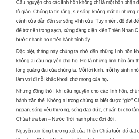
Cầu nguyện cho các linh hồn không chỉ là một bổn phận đạo
tô giáo. Chúng ta tin rằng, sự sống không mất đi nhưng 
cánh cửa dẫn đến sự sống vĩnh cửu. Tuy nhiên, để đạt đ
để trở nên trong sạch, xứng đáng diện kiến Thiên Nhan Chú
bước nhanh hơn trên hành trình ấy.
Đặc biệt, tháng này chúng ta nhớ đến những linh hồn k
không ai cầu nguyện cho họ. Họ là những linh hồn âm t
lòng quảng đại của chúng ta. Mỗi lời kinh, mỗi hy sinh nh
làm vơi đi nỗi khắc khoải chờ mong của họ.
Nhưng đồng thời, khi cầu nguyện cho các linh hồn, chú
hành trần thế. Không ai trong chúng ta biết được “giờ” 
ngoan, sống yêu thương, sống đạo đức, chuẩn bị cho tâ
Chúa hứa ban – Nước Trời hạnh phúc đời đời.
Nguyện xin lòng thương xót của Thiên Chúa tuôn đổ dạt 