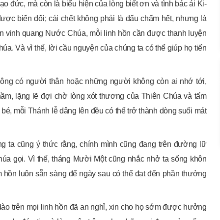
 đức, mà còn là biểu hiện của lòng biết ơn và tình bác ái Ki-
được biến đổi; cái chết không phải là dấu chấm hết, nhưng là
ến vinh quang Nước Chúa, mỗi linh hồn cần được thanh luyện
a. Và vì thế, lời cầu nguyện của chúng ta có thể giúp họ tiến
hông có người thân hoặc những người không còn ai nhớ tới,
hầm, lặng lẽ đợi chờ lòng xót thương của Thiên Chúa và tấm
ỏ bé, mỗi Thánh lễ dâng lên đều có thể trở thành dòng suối mát
ng ta cũng ý thức rằng, chính mình cũng đang trên đường lữ
Chúa gọi. Vì thế, tháng Mười Một cũng nhắc nhở ta sống khôn
m hồn luôn sẵn sàng để ngày sau có thể đạt đến phần thưởng
dào trên mọi linh hồn đã an nghỉ, xin cho họ sớm được hưởng