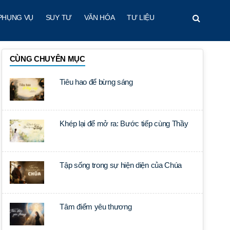
PHỤNG VỤ
SUY TƯ
VĂN HÓA
TƯ LIỆU
CÙNG CHUYÊN MỤC
Tiêu hao để bừng sáng
Khép lại để mở ra: Bước tiếp cùng Thầy
Tập sống trong sự hiện diện của Chúa
Tâm điểm yêu thương