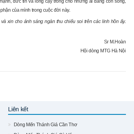
ạnh, đức tin và lòng cậy trông cho những ai đang còn sống,
n phận của mình trong cuộc đời này.
và xin cho ánh sáng ngàn thu chiếu soi trên các linh hồn ấy.
Sr M.Hoàn
Hội dòng MTG Hà Nội
Liên kết
Dòng Mến Thánh Giá Cần Thơ