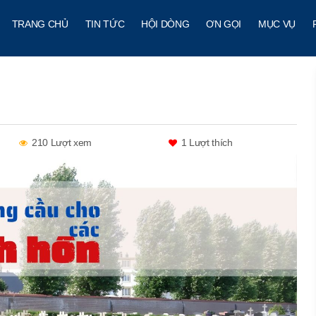
TRANG CHỦ
TIN TỨC
HỘI DÒNG
ƠN GỌI
MỤC VỤ
210 Lượt xem
1
Lượt thích