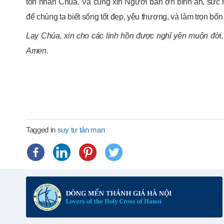
tôn nhan Chúa. Và cũng xin Người ban ơn bình an, sức m
để chúng ta biết sống tốt đẹp, yêu thương, và làm trọn bổ
Lạy Chúa, xin cho các linh hồn được nghỉ yên muôn đời, 
Amen.
Tagged in
suy tư tản mạn