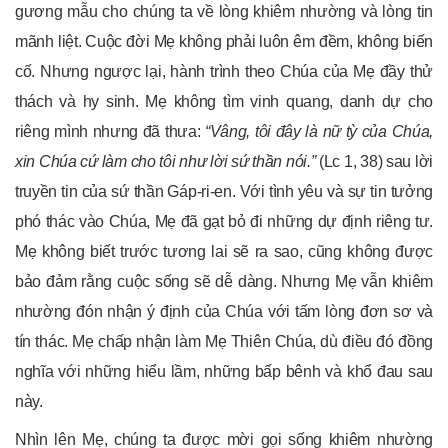
gương mẫu cho chúng ta về lòng khiêm nhường và lòng tin
mãnh liệt. Cuộc đời Mẹ không phải luôn êm đềm, không biến
cố. Nhưng ngược lại, hành trình theo Chúa của Mẹ đầy thử
thách và hy sinh. Mẹ không tìm vinh quang, danh dự cho
riêng mình nhưng đã thưa:
“Vâng, tôi đây là nữ tỳ của Chúa,
xin Chúa cứ làm cho tôi như lời sứ thần nói
.
”
(Lc 1, 38) sau lời
truyền tin của sứ thần Gáp-ri-en. Với tình yêu và sự tin tưởng
phó thác vào Chúa, Mẹ đã gạt bỏ đi những dự định riêng tư.
Mẹ không biết trước tương lai sẽ ra sao, cũng không được
bảo đảm rằng cuộc sống sẽ dễ dàng. Nhưng Mẹ vẫn khiêm
nhường đón nhận ý định của Chúa với tấm lòng đơn sơ và
tín thác. Mẹ chấp nhận làm Mẹ Thiên Chúa, dù điều đó đồng
nghĩa với những hiểu lầm, những bấp bênh và khổ đau sau
này.
Nhìn lên Mẹ, chúng ta được mời gọi sống khiêm nhường