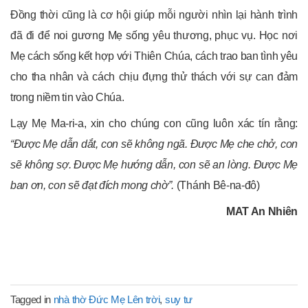
Đồng thời cũng là cơ hội giúp mỗi người nhìn lại hành trình
đã đi để noi gương Mẹ sống yêu thương, phục vụ. Học nơi
Mẹ cách sống kết hợp với Thiên Chúa, cách trao ban tình yêu
cho tha nhân và cách chịu đựng thử thách với sự can đảm
trong niềm tin vào Chúa.
Lạy Mẹ Ma-ri-a, xin cho chúng con cũng luôn xác tín rằng:
“Được Mẹ dẫn dắt, con sẽ không ngã. Được Mẹ che chở, con
sẽ không sợ. Được Mẹ hướng dẫn, con sẽ an lòng. Được Mẹ
ban ơn, con sẽ đạt đích mong chờ”.
(Thánh Bê-na-đô)
MAT An Nhiên
Tagged in
nhà thờ Đức Mẹ Lên trời
,
suy tư