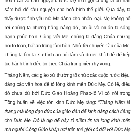
hoán cải và cầu nguyện. Đức Mẹ mời gọi chúng ta ăn năn
sám hối để cầu nguyện cho hoà bình thế giới. Qua đây, ta
thấy được tình yêu mà Mẹ dành cho nhân loại. Mẹ không bỏ
rơi chúng ta nhưng hằng nâng đỡ, an ủi và muốn ta sống
hạnh phúc hơn. Cùng với Mẹ, chúng ta dâng Chúa những
nỗi lo toan, bất an trong tâm hồn. Nhờ lời chuyển cầu của Mẹ,
chúng ta tìm lại sự bình an nội tâm và được khích lệ để tiếp
tục hành trình đức tin theo Chúa trong niềm hy vọng.
Tháng Năm, các giáo xứ thường tổ chức các cuộc rước kiệu,
dâng các vãn hoa để tỏ lòng kính mến Đức Mẹ. Có lẽ, điều
đó chưa đủ bởi Đức Giáo Hoàng Phao-lô VI có nói trong
Tông huấn về việc tôn kính Đức Mẹ rằng:
“Tháng Năm là
tháng mà lòng đạo đức của giáo dân để kính dâng cách riêng
cho Đức Mẹ. Đó là dịp để bày tỏ niềm tin và lòng kính mến
mà người Công Giáo khắp nơi trên thế giới có đối với Đức Mẹ