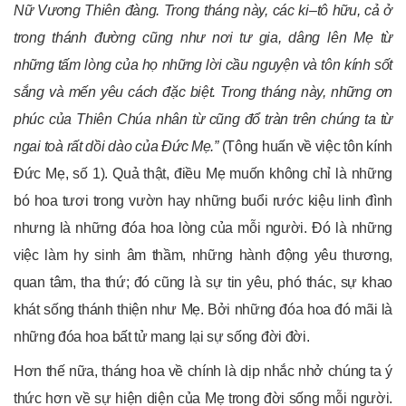
Nữ Vương Thiên đàng. Trong tháng này, các ki
–
tô hữu, cả ở
trong thánh đường cũng như nơi tư gia, dâng lên Mẹ từ
những tấm lòng của họ những lời cầu nguyện và tôn kính sốt
sắng và mến yêu cách đặc biệt. Trong tháng này, những ơn
phúc của Thiên Chúa nhân từ cũng đổ tràn trên chúng ta từ
ngai toà rất dồi dào của Đức Mẹ
.
”
(Tông huấn về việc tôn kính
Đức Mẹ, số 1). Quả thật, điều Mẹ muốn không chỉ là những
bó hoa tươi trong vườn hay những buổi rước kiệu linh đình
nhưng là những đóa hoa lòng của mỗi người. Đó là những
việc làm hy sinh âm thầm, những hành động yêu thương,
quan tâm, tha thứ; đó cũng là sự tin yêu, phó thác, sự khao
khát sống thánh thiện như Mẹ. Bởi những đóa hoa đó mãi là
những đóa hoa bất tử mang lại sự sống đời đời.
Hơn thế nữa, tháng hoa về chính là dịp nhắc nhở chúng ta ý
thức hơn về sự hiện diện của Mẹ trong đời sống mỗi người.