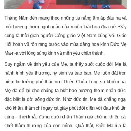
Tháng Năm đến mang theo những tia nắng ấm áp đầu hạ và
mùi hương thơm ngọt ngào của muôn loài hoa đua nở. Đây
cũng là thời gian người Công giáo Việt Nam cùng với Giáo
Hội hoàn vũ rộn ràng bước vào mùa dâng hoa kính Đức Mẹ
Ma-ri-a với lòng sùng kính và mến yêu chân thành.
Suy ngẫm về tình yêu của Mẹ, ta thấy suốt cuộc đời Mẹ là
hành trình yêu thương, hy sinh và trao ban. Mẹ luôn đặt trọn
niềm tin tưởng phó thác nơi Thiên Chúa trong sự khiêm hạ.
Mẹ đã để lại cho chúng ta biết bao hương thơm nhân đức,
đặc biệt là đời sống đức tin. Nhờ đức tin, Mẹ đã chẳng ngại
khó khăn, thậm chí ngay cả giây phút đối diện với đau khổ tận
cùng – thời khắc đứng dưới chân Thánh giá chứng khiến cái
chết thảm thương của con mình. Quả thật, Đức Ma-ri-a là