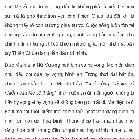
như Mẹ và học được rằng, đức tin không phải là hiểu biết mọi
sự mà là phó thác trọn vẹn cho Thiên Chúa, dù đôi khi ta
không thấy rõ con đường phía trước. Cuộc sống luôn tồn tại
những cám dỗ tìm vinh quang, danh vọng hào nhoáng cho
chính mình nhưng chỉ có khiêm nhường ta mới nhận ra bàn
tay Thiên Chúa đang dẫn dắt đời mình.
Đức Ma-ri-a là Nữ Vương hoà bình và hy vọng, Mẹ hiện diện
như dấu chỉ của hy vọng, bình an. Trong thời đại bất ổn,
chiến tranh và chia rẽ, Mẹ đã hứa:
“Cuối cùng, trái tim vô
nhiễm của Mẹ sẽ thắng”
như muốn an ủi mỗi người chúng ta
hãy hy vọng vì hy vọng sẽ không bao giờ mất đi. Mẹ hiện ra ở
Fa-ti-ma tại thời điểm thế chiến thứ nhất vẫn đang diễn ra
như lời mời gọi hoà bình. Thông điệp Fa-ti-ma nhắc nhở
rằng, hoà bình không đến từ quân sự hay chính trị mà từ sự