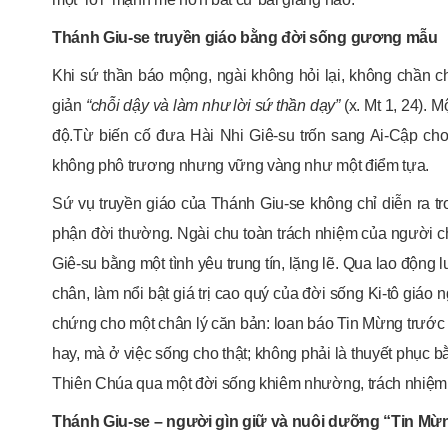
Thánh Giu-se truyền giáo bằng đời sống gương mẫu
Khi sứ thần báo mộng, ngài không hỏi lại, không chần c
giản
“chỗi dậy và làm như lời sứ thần dạy”
(x. Mt 1, 24). 
độ.Từ biến cố đưa Hài Nhi Giê-su trốn sang Ai-Cập cho 
không phô trương nhưng vững vàng như một điểm tựa.
Sứ vụ truyền giáo của Thánh Giu-se không chỉ diễn ra t
phận đời thường. Ngài chu toàn trách nhiệm của người c
Giê-su bằng một tình yêu trung tín, lặng lẽ. Qua lao động
chân, làm nổi bật giá trị cao quý của đời sống Ki-tô giá
chứng cho một chân lý căn bản: loan báo Tin Mừng trước h
hay, mà ở việc sống cho thật; không phải là thuyết phục 
Thiên Chúa qua một đời sống khiêm nhường, trách nhiệm
Thánh Giu-se – người gìn giữ và nuôi dưỡng “Tin Mừ