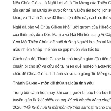
Nếu Chúa Giê-su là Ngôi Lời và là Tin Mừng của Thiên C
gìn giữ để Tin Mừng ấy được tồn tại và lớn lên trong lịc
khác, và Thánh Giu-se đã thực hiện điều này cách cụ thể và
Ngài đã bảo vệ Chúa Giê-su khỏi lưỡi gươm của Hê-rô-
của thiên sứ, đưa Đức Ma-ri-a và Hài Nhi trốn sang Ai-C
Con Một Thiên Chúa, để nuôi dưỡng Người lớn lên tại Na-
mầu nhiệm Nhập Thể hẳn sẽ gặp muôn vàn trắc trở.
Cách nào đó, Thánh Giu-se là nhà truyền giáo đầu tiên
chuẩn bị cho sứ vụ cứu độ tại miền quê nghèo Na-da-ré
chắc để Chúa Giê-su thi hành sứ vụ rao giảng Tin Mừng s
Thánh Giu-se – môn đệ thừa sai của tình yêu
Trong bối cảnh hôm nay, khi con người bị bão hòa bởi 
truyền giáo là
“nói nhiều nhưng lời nói trở nên trống rỗng”
2026:
“Mỗi Ki-tô hữu là một môn đệ thừa sai”
đặt ra cho chú