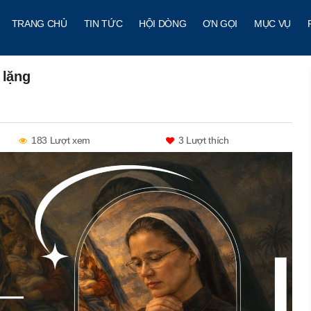
TRANG CHỦ
TIN TỨC
HỘI DÒNG
ƠN GỌI
MỤC VỤ
 lặng
183 Lượt xem
3
Lượt thích