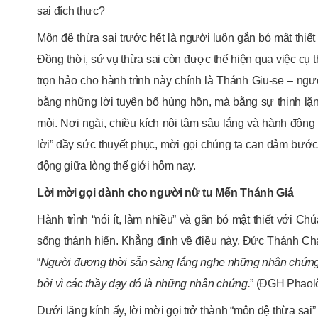
sai đích thực?
Môn đệ thừa sai trước hết là người luôn gắn bó mật thiế
Đồng thời, sứ vụ thừa sai còn được thể hiện qua việc cụ
trọn hảo cho hành trình này chính là Thánh Giu-se – ng
bằng những lời tuyên bố hùng hồn, mà bằng sự thinh l
mỏi. Nơi ngài, chiều kích nội tâm sâu lắng và hành động
lời” đầy sức thuyết phục, mời gọi chúng ta can đảm bước
động giữa lòng thế giới hôm nay.
Lời mời gọi dành cho người nữ tu Mến Thánh Giá
Hành trình “nói ít, làm nhiều” và gắn bó mật thiết với 
sống thánh hiến. Khẳng định về điều này, Đức Thánh Ch
“
Người đương thời sẵn sàng lắng nghe những nhân chứng h
bởi vì các thầy dạy đó là những nhân chứng.
” (ĐGH Phaol
Dưới lăng kính ấy, lời mời gọi trở thành “môn đệ thừa sai”