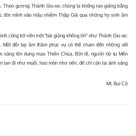
ến. Theo gương Thánh Giu-se, chúng ta không rao giảng bằng
uộc đời mình vào mầu nhiệm Thập Giá qua những hy sinh âm
ình cũng trở nên một “bài giảng không lời” như Thánh Giu-se.
c. Một đôi tay âm thầm phục vụ có thể chạm đến những vết
àm sáng lên dung mạo Thiên Chúa. Bởi lẽ, người nữ tu Mến
ầm tan đi như muối, hao mòn như nến, để chỉ còn lại ánh sáng
Mt. Bụi Cỏ