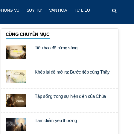
PHỤNG VỤ
SUY TƯ
VĂN HÓA
TƯ LIỆU
CÙNG CHUYÊN MỤC
Tiêu hao để bừng sáng
Khép lại để mở ra: Bước tiếp cùng Thầy
Tập sống trong sự hiện diện của Chúa
Tâm điểm yêu thương