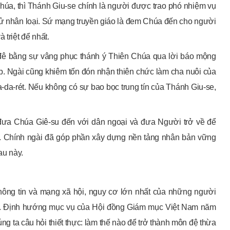
húa, thì Thánh Giu-se chính là người được trao phó nhiệm vụ
h sử nhân loại. Sứ mạng truyền giáo là đem Chúa đến cho người
 triệt để nhất.
đê bằng sự vâng phục thánh ý Thiên Chúa qua lời báo mộng
ập. Ngài cũng khiêm tốn đón nhận thiên chức làm cha nuôi của
da-rét. Nếu không có sự bao bọc trung tín của Thánh Giu-se,
 đưa Chúa Giê-su đến với dân ngoại và đưa Người trở về để
t. Chính ngài đã góp phần xây dựng nền tảng nhân bản vững
au này.
thông tin và mạng xã hội, nguy cơ lớn nhất của những người
. Định hướng mục vụ của Hội đồng Giám mục Việt Nam năm
ng ta câu hỏi thiết thực: làm thế nào để trở thành môn đệ thừa