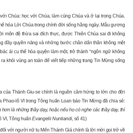
t với Chúa: học với Chúa, làm cùng Chúa và ở lại trong Chúa.
 thể hóa Lời Chúa trong chính đời sống hằng ngày. Mẫu gương
ười môn đệ thừa sai đích thực, được Thiên Chúa sai đi không
ặng đầy quyền năng và những bước chân dấn thân không mệt
 bác ái cụ thể hòa quyện làm một, trở thành “ngôn ngữ không
 ra khỏi vùng an toàn để viết tiếp những trang Tin Mừng sống
Chúa của Thánh Giu-se chính là nguồn cảm hứng to lớn cho đời
a Phao-lô VI trong Tông huấn Loan báo Tin Mừng đã chia sẻ:
ơn là những thầy dạy, hoặc nếu họ có nghe các thầy dạy, thì
ô VI, Tông huấn
Evangelii Nuntiandi
, số 41)
 đối với người nữ tu Mến Thánh Giá chính là lời mời gọi trở về