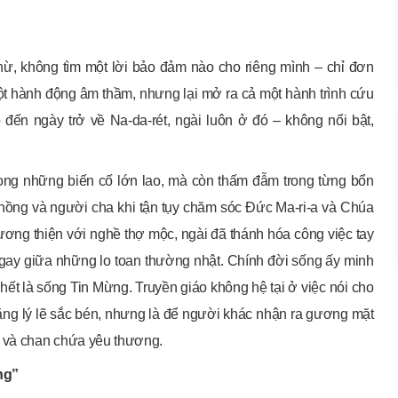
hừ, không tìm một lời bảo đảm nào cho riêng mình – chỉ đơn
Một hành động âm thầm, nhưng lại mở ra cả một hành trình cứu
đến ngày trở về Na-da-rét, ngài luôn ở đó – không nổi bật,
rong những biến cố lớn lao, mà còn thấm đẫm trong từng bổn
hồng và người cha khi tận tụy chăm sóc Đức Ma-ri-a và Chúa
 lương thiện với nghề thợ mộc, ngài đã thánh hóa công việc tay
o ngay giữa những lo toan thường nhật. Chính đời sống ấy minh
ết là sống Tin Mừng. Truyền giáo không hệ tại ở việc nói cho
bằng lý lẽ sắc bén, nhưng là để người khác nhận ra gương mặt
 và chan chứa yêu thương.
ng”