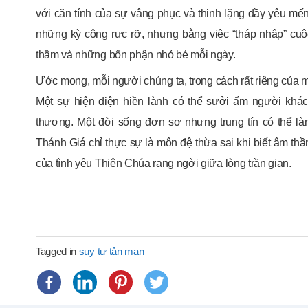
với căn tính của sự vâng phục và thinh lặng đầy yêu m
những kỳ công rực rỡ, nhưng bằng việc “tháp nhập” c
thầm và những bổn phận nhỏ bé mỗi ngày.
Ước mong, mỗi người chúng ta, trong cách rất riêng của m
Một sự hiện diện hiền lành có thể sưởi ấm người khá
thương. Một đời sống đơn sơ nhưng trung tín có thể l
Thánh Giá chỉ thực sự là môn đệ thừa sai khi biết âm th
của tình yêu Thiên Chúa rạng ngời giữa lòng trần gian.
Tagged in
suy tư tản mạn