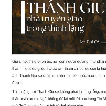
Giữa một thế giới ồn ào, nơi con người dường như phải nó
thành một điều gì đó thật xa xỉ – thậm chí có lúc còn bị h
ảnh Thánh Giu-se xuất hiện như một lời nhắc nhở nhẹ nh
được.
Thinh lặng nơi Thánh Giu-se không phải là trống rỗng, như
thầm mà cao cả. Ngài không để lại một lời nào trong Tin M
một “lời” mạnh mẽ hơn bất cứ bài giảng nào.