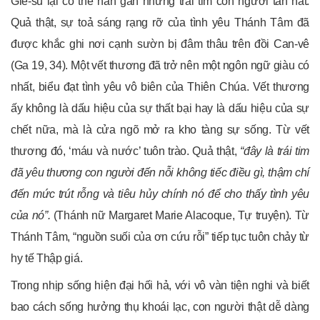
Giê-su lại có thể hàn gắn những trái tim con người tan nát.
Quả thật, sự toả sáng rạng rỡ của tình yêu Thánh Tâm đã
được khắc ghi nơi cạnh sườn bị đâm thâu trên đồi Can-vê
(Ga 19, 34). Một vết thương đã trở nên một ngôn ngữ giàu có
nhất, biểu đạt tình yêu vô biên của Thiên Chúa. Vết thương
ấy không là dấu hiệu của sự thất bại hay là dấu hiệu của sự
chết nữa, mà là cửa ngõ mở ra kho tàng sự sống. Từ vết
thương đó, ‘máu và nước’ tuôn trào. Quả thật,
“
đây là trái tim
đã yêu thương con người đến nỗi không tiếc điều gì, thậm chí
đến mức trút rỗng và tiêu hủy chính nó để cho thấy tình yêu
của nó
”.
(Thánh nữ Margaret Marie Alacoque, Tự truyện). Từ
Thánh Tâm, “nguồn suối của ơn cứu rỗi” tiếp tục tuôn chảy từ
hy tế Thập giá.
Trong nhịp sống hiện đại hối hả, với vô vàn tiện nghi và biết
bao cách sống hưởng thụ khoái lạc, con người thật dễ dàng