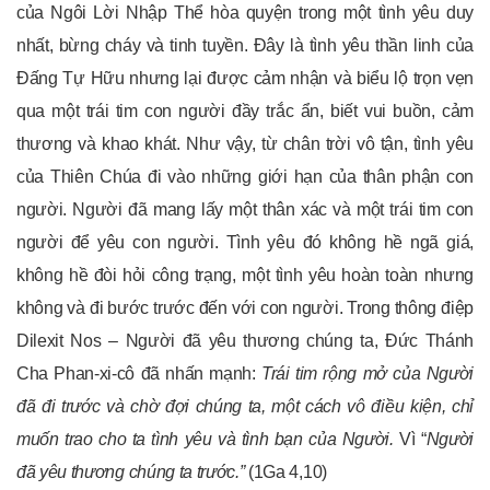
của Ngôi Lời Nhập Thể hòa quyện trong một tình yêu duy
nhất, bừng cháy và tinh tuyền. Đây là tình yêu thần linh của
Đấng Tự Hữu nhưng lại được cảm nhận và biểu lộ trọn vẹn
qua một trái tim con người đầy trắc ẩn, biết vui buồn, cảm
thương và khao khát. Như vậy, từ chân trời vô tận, tình yêu
của Thiên Chúa đi vào những giới hạn của thân phận con
người. Người đã mang lấy một thân xác và một trái tim con
người để yêu con người. Tình yêu đó không hề ngã giá,
không hề đòi hỏi công trạng, một tình yêu hoàn toàn nhưng
không và đi bước trước đến với con người. Trong thông điệp
Dilexit Nos – Người đã yêu thương chúng ta, Đức Thánh
Cha Phan-xi-cô đã nhấn mạnh:
Trái tim rộng mở của Người
đã đi trước và chờ đợi chúng ta, một cách vô điều kiện, chỉ
muốn trao cho ta tình yêu và tình bạn của Người.
Vì “
Người
đã yêu thương chúng ta trước.”
(1Ga 4,10)