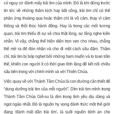
có nguy cơ đánh mấy trái tim của mình. Đó là khi đứng trước
tin tức về những thảm kịch hay bất công, trái tim chỉ có thể
phản ứng thoáng qua hoặc thậm chí là vô cảm, thay vì cảm
thông và thôi thúc hành động. Hay là trong các mối tương
quan, trái tim thiếu đi sự sẻ chia thật lòng, sự lắng nghe kiên
nhẫn. Vì vậy, chẳng thể hiện diện trọn vẹn cho nhau, chẳng
thể mở ra để đón nhận và cho đi một cách sâu đậm. Thậm
chí, trái tim bị bóp nghẹt bởi những ham muốn và lo toan trần
thế, khiến con người ít có thời gian tĩnh lặng để kết nối chiều
sâu bên trong với chính mình và với Thiên Chúa.
Việc quay về với Thánh Tâm Chúa là con đường cần thiết để
“dung dưỡng trái tim của mỗi người”. Dìm trái tim mình trong
Thánh Tâm Chúa Giê-su là dìm trong tình yêu dịu dàng và
ngọt ngào nhất. Đó là nguồn hy vọng đánh thức một thế giới
đang ‘đánh mất dần trái tim’, là suối nguồn bình an cho