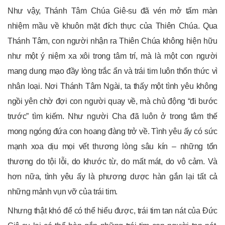
Như vậy, Thánh Tâm Chúa Giê-su đã vén mở tấm màn
nhiệm mầu về khuôn mặt đích thực của Thiên Chúa. Qua
Thánh Tâm, con người nhận ra Thiên Chúa không hiện hữu
như một ý niệm xa xôi trong tâm trí, mà là một con người
mang dung mạo đầy lòng trắc ẩn và trái tim luôn thổn thức vì
nhân loại. Nơi Thánh Tâm Ngài, ta thấy một tình yêu không
ngồi yên chờ đợi con người quay về, mà chủ động “đi bước
trước” tìm kiếm. Như người Cha đã luôn ở trong tâm thế
mong ngóng đứa con hoang đàng trở về. Tình yêu ấy có sức
mạnh xoa dịu mọi vết thương lòng sâu kín – những tổn
thương do tội lỗi, do khước từ, do mất mát, do vô cảm. Và
hơn nữa, tình yêu ấy là phương dược hàn gắn lại tất cả
những mảnh vụn vỡ của trái tim.
Nhưng thật khó để có thể hiểu được, trái tim tan nát của Đức