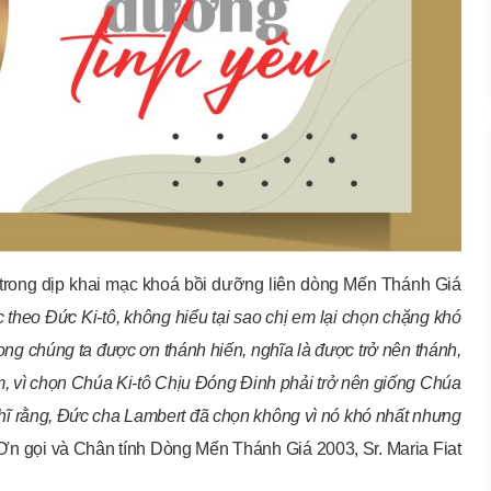
trong dịp khai mạc khoá bồi dưỡng liên dòng Mến Thánh Giá
c theo Đức Ki-tô, không hiểu tại sao chị em lại chọn chặng khó
ng chúng ta được ơn thánh hiến, nghĩa là được trở nên thánh,
m, vì chọn Chúa Ki-tô Chịu Đóng Đinh phải trở nên giống Chúa
hĩ rằng, Đức cha Lambert đã chọn không vì nó khó nhất nhưng
(Ơn gọi và Chân tính Dòng Mến Thánh Giá 2003, Sr. Maria Fiat