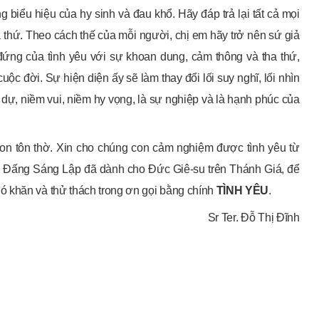
iểu hiệu của hy sinh và đau khổ. Hãy đáp trả lại tất cả mọi
 thứ. Theo cách thế của mỗi người, chị em hãy trở nên sứ giả
đứng của tình yêu với sự khoan dung, cảm thông và tha thứ,
uộc đời. Sự hiện diện ấy sẽ làm thay đổi lối suy nghĩ, lối nhìn
 dự, niềm vui, niềm hy vọng, là sự nghiệp và là hạnh phúc của
on tôn thờ. Xin cho chúng con cảm nghiệm được tình yêu từ
 Đấng Sáng Lập đã dành cho Đức Giê-su trên Thánh Giá, để
ó khăn và thử thách trong ơn gọi bằng chính
TÌNH YÊU
.
Sr Ter. Đỗ Thị Đĩnh