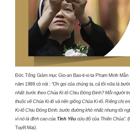
Đức Tổng Giám mục Gio-an Bao-ti-xi-ta Phạm Minh Mẫn 
năm 1999 có nói :
“
Ơn gọi của chúng ta, cả tôi nữa là bướ
nhất: bước theo Chúa Ki-tô Chịu Đóng Đinh? Mỗi người tro
thuộc về Chúa Ki-tô và nên giống Chúa Ki-tô. Riêng chị e
Ki-tô Chịu Đóng Đinh, bước đường khó nhất; nhưng tôi ng
vì nó là đỉnh cao của
Tình Yêu
cứu độ của Thiên Chúa
”
. 
Tuyết Mai
)
.