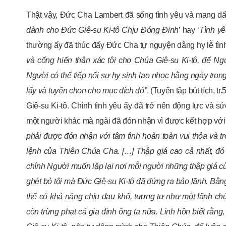
Thật vậy, Đức Cha Lambert đã sống tình yêu và mang dấu 
dành cho Đức Giê-su Ki-tô Chịu Đóng Đinh
’ hay ‘
Tình yê
thường ấy đã thúc đẩy Đức Cha tự nguyện dâng hy lễ tình
và cống hiến thân xác tôi cho Chúa Giê-su Ki-tô, để N
Người có thể tiếp nối sự hy sinh lao nhọc hằng ngày tro
lấy và tuyển chọn cho mục đích đó”
. (Tuyển tập bút tích, tr.
Giê-su Ki-tô. Chính tình yêu ấy đã trở nên động lực và s
một người khác mà ngài đã đón nhận vì được kết hợp với 
phải
được
đón nhận với tâm tình
hoàn toàn vui thỏa và t
lệnh của Thiên Chúa Cha.
[…] T
hập giá cao cả nhất
, đ
ó
chính Người muốn lặp lại
nơi
mỗi người
những
thập giá
c
ghét bỏ tội mà
Đức
Giê-
su Ki-
tô đã đứng ra bảo lãnh.
Bằng
thể có khả năng chịu đau khổ
,
tương tự
như một lãnh ch
còn
trừng phạt
cả gia đình
ông ta
nữa. Linh hồn biết rằng
,