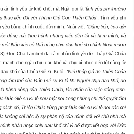
ấn tình yêu từ khổ chế, mà Ngài gọi là ‘
tình yêu phi thường
u thực tiễn đối với Thánh Giá Con Thiên Chúa
’. Tình yêu phi
 yêu bằng chính cuộc đời mình. Ngài viết:
“
Dâng tiến, trao gửi
gười dùng mà thực hành những việc đền tội và hãm mình, và
ng một thân xác có khả năng chịu đau khổ do chính Ngài mượn
58)
.
Đức Cha Lambert đã cảm nhận tình yêu từ Thập Giá Chúa
ức mạnh cho ngài chịu đau khổ và chịu xỉ nhục đến tột cùng từ
đau khổ của Chúa Giê-su Ki-tô :
“
Nếu
thập giá
do Thiên Chúa
rong tâm thế của Đức Giê-su Ki-tô khi Người chịu đau khổ
,
do
 là
hành động của
Thiên Chúa
, tác nhân của việc đóng đinh,
ủa
Đức
Giê-
su Ki-
tô như một nơi trong những chi thể quyết tâm
 cách đó,
Thiên Chúa
trừng phạt Đức
Giê-
su Ki-
tô
nơi các chi
úa
không chỉ bộc lộ sự
phẫn nộ
của mình đối với chủ nhà
mà
mình nhẫn nhục chịu đau khổ chỉ
vì
để được kết hợp với
Đức