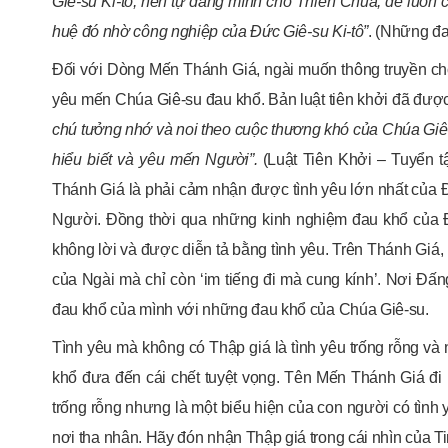
Giê-
su Ki-
tô
,
nên
tự
dâng mình cho Thiên Chúa,
để luôn 
huệ đó
nhờ công nghiệp
của Đức
Giê-
su Ki-
tô
”
. (Những đau
Đối với Dòng Mến Thánh Giá, ngài muốn thông truyền cho
yêu mến Chúa Giê-su đau khổ. Bản luật tiên khởi đã được 
chú tưởng nhớ và noi theo cuộc thương khó của Chúa Giê-s
hiểu biết và yêu mến Người”.
(Luật Tiên Khởi – Tuyển tập
Thánh Giá là phải cảm nhận được tình yêu lớn nhất của
Người. Đồng thời qua những kinh nghiệm đau khổ của Đấ
không lời và được diễn tả bằng tình yêu. Trên Thánh Giá,
của Ngài mà chỉ còn ‘im tiếng đi mà cung kính’. Nơi Đ
đau khổ của mình với những đau khổ của Chúa Giê-su.
Tình yêu mà không có Thập giá là tình yêu trống rỗng và 
khổ đưa đến cái chết tuyệt vọng. Tên Mến Thánh Giá đi l
trống rỗng nhưng là một biểu hiện của con người có tình 
nơi tha nhân. Hãy đón nhận Thập giá trong cái nhìn của T