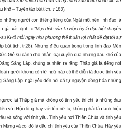
chịu đau khổ nhiều hơn nữa và hạ mình sâu thẳm
khấn xin
ân
 khổ – Tuyển tập bút tích, tr.183).
 những người con thiêng liêng của Ngài một nền linh đạo là
ngài xác định rõ:
“Mục đích của Tu Hội này là đặc biệt chuyên
u Ki-tô mỗi ngày như phương thế thuận lợi nhất để đạt tới sự
 bút tích, tr.28)
.
Nhưng điều quan trọng trong linh đạo Mến
 Đức Giê-su dành cho nhân loại xuyên qua những đau khổ của
ng Sáng Lập, chúng ta nhận ra rằng: Thập giá là tiếng nói
 loài người không còn từ ngữ nào có thể diễn tả được tình yêu
ấng Sáng Lập, ngài yêu đến nỗi đã tự nguyện đồng hóa những
ngược lại Thập giá mà không có tình yêu thì chỉ là những đau
iền với Hội dòng hay với tên nữ tu, không phải là danh hiệu
yêu và sống với tình yêu. Tình yêu nơi Thiên Chúa và tình yêu
in Mừng và coi đó là dấu chỉ tình yêu của Thiên Chúa. Hãy yêu