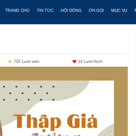
TRANG CHỦ
TIN TỨC
HỘI DÒNG
ƠN GỌI
MỤC VỤ
702 Lượt xem
14
Lượt thích