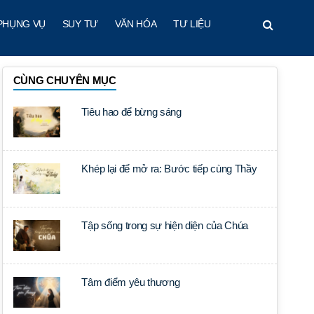
PHỤNG VỤ
SUY TƯ
VĂN HÓA
TƯ LIỆU
CÙNG CHUYÊN MỤC
Tiêu hao để bừng sáng
Khép lại để mở ra: Bước tiếp cùng Thầy
Tập sống trong sự hiện diện của Chúa
Tâm điểm yêu thương