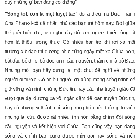
quý những gì bạn đang có không?
“Sống tốt, con là một tuyệt tác”
đó là điều mà Đức Thánh
Cha Phan-xi-cô đã nhắn nhủ các bạn trẻ hôm nay. Bởi giữa
thế giới hiện đại, tiện nghi, đầy đủ, con người thiếu lòng tốt
hơn là thiếu lương thực. Có nhiều bạn trẻ khi rời xa môi
trường xứ đạo thì dường như cũng ngày một xa Chúa hơn,
bắt đầu bỏ đi lễ, bỏ đọc kinh, cầu nguyện, thậm chí là bỏ Đạo.
Nhưng mời bạn hãy dừng lại một chút để nghĩ về những
người đi trước. Có nhiều người đã dùng mạng sống mình để
giữ vững và minh chứng Đức tin, hay các nhà truyền giáo đã
vượt qua đại dương xa xôi ngàn dặm để loan truyền Đức tin,
hay có những vị thánh chỉ sống trong bốn bức tường Tu viện
nhưng lại cứu được rất nhiều linh hồn bằng chính đời sống
cầu nguyện và kết hiệp với Chúa. Bạn cũng vậy, bạn đang
sống và chính bạn cũng được mời gọi hãy sống và nên