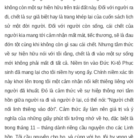
không còn một sự hiện hữu trên trái đất này. Đối với người ra
đi, chết là sự giã biệt hay là trang khép lại của cuốn sách lịch
sử một đời người. Đối với người còn sống, cái chết của
người kia mang tới cảm nhận mất mát, tiếc thương, sẽ là đau
đớn tột cùng khi không còn gì sau cái chết. Nhưng tâm thức
về sự hiện hữu nói với tôi rằng, chết là đi vào một sự sống
mới không phải mất đi tất cả. Niềm tin vào Đức Ki-tô Phục
sinh đã mang lại cho tôi niềm hy vọng ấy. Chính niềm xác tín
này khơi lên trong tôi một cảm nhận nối kết thiêng liêng với
người đã khuất. Đó là cảm thức về sự hiệp thông nơi tâm
hồn giữa người ra đi và người ở lại, có thể nói: “Người chết
nối linh thiêng vào đời”. Cảm thức ấy làm nên giá trị và ý
nghĩa của những giây phút tôi tưởng nhớ về họ, đặc biệt là
trong tháng 11 – tháng dành riêng cầu nguyện cho các Linh
hồn. Tôi cầu nguyện cho họ, và cùng với họ, tôi hy vọng về