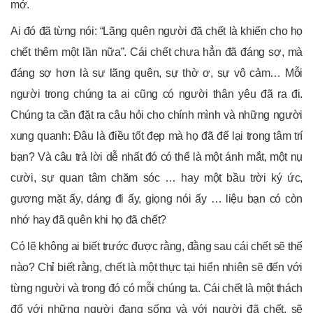
mở.
Ai đó đã từng nói: “Lãng quên người đã chết là khiến cho họ
chết thêm một lần nữa”. Cái chết chưa hẳn đã đáng sợ, mà
đáng sợ hơn là sự lãng quên, sự thờ ơ, sự vô cảm… Mỗi
người trong chúng ta ai cũng có người thân yêu đã ra đi.
Chúng ta cần đặt ra câu hỏi cho chính mình và những người
xung quanh: Đâu là điều tốt đẹp mà họ đã để lại trong tâm trí
bạn? Và câu trả lời dễ nhất đó có thể là một ánh mắt, một nụ
cười, sự quan tâm chăm sóc … hay một bầu trời ký ức,
gương mặt ấy, dáng đi ấy, giọng nói ấy … liệu bạn có còn
nhớ hay đã quên khi họ đã chết?
Có lẽ không ai biết trước được rằng, đằng sau cái chết sẽ thế
nào? Chỉ biết rằng, chết là một thực tại hiển nhiên sẽ đến với
từng người và trong đó có mỗi chúng ta. Cái chết là một thách
đố với những người đang sống và với người đã chết, sẽ