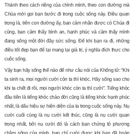
Thánh theo cách riêng của chính mình, theo con đường mà
Chúa mời gọi bạn bước đi trong cuộc sống này. Điều quan
trọng là, trên con đường ấy, bạn cảm nhận được có Chúa đi
cùng, bạn cảm thấy bình an, hạnh phúc và cảm thấy mình
đang sống một đời đầy sức sống. Để khi bạn ra đi, những
điều tốt đẹp bạn để lại mang lại giá trị, ý nghĩa đích thực cho
cuộc sống.
Vậy bạn hãy sống thế nào để như câu nói của Khổng tử: “Khi
ta sinh ra, mọi người cười còn ta thì khóc. Hãy sống sao cho
khi ta chết đi rồi, mọi người khóc còn ta thì cười”. Tiếng khóc
đầu tiên là tiếng khóc chào đời cũng là tiếng khóc hạnh phúc
nhất, là dấu hiệu sự hiện diện của ta trong cuộc sống này. Nụ
cười cuối cùng là nụ cười kết thúc, cũng là nụ cười quan
trọng nhất, bởi nụ cười đó là cách bạn chứng tỏ phương
châm sống của mình, bạn chỉ cười được khi bạn đã hoàn