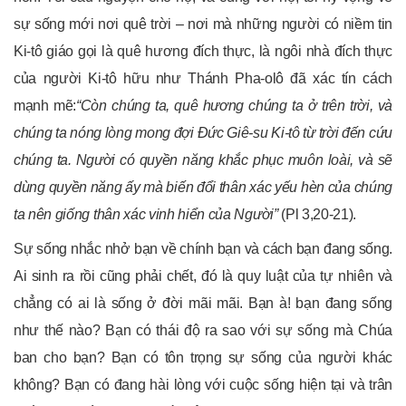
sự sống mới nơi quê trời – nơi mà những người có niềm tin
Ki-tô giáo gọi là quê hương đích thực, là ngôi nhà đích thực
của người Ki-tô hữu như Thánh Pha-olô đã xác tín cách
mạnh mẽ:
“Còn chúng ta, quê hương chúng ta ở trên trời, và
chúng ta nóng lòng mong đợi Đức Giê-su Ki-tô từ trời đến cứu
chúng ta. Người có quyền năng khắc phục muôn loài, và sẽ
dùng quyền năng ấy mà biến đổi thân xác yếu hèn của chúng
ta nên giống thân xác vinh hiển của Người”
(Pl 3,20-21).
Sự sống nhắc nhở bạn về chính bạn và cách bạn đang sống.
Ai sinh ra rồi cũng phải chết, đó là quy luật của tự nhiên và
chẳng có ai là sống ở đời mãi mãi. Bạn à! bạn đang sống
như thế nào? Bạn có thái độ ra sao với sự sống mà Chúa
ban cho bạn? Bạn có tôn trọng sự sống của người khác
không? Bạn có đang hài lòng với cuộc sống hiện tại và trân