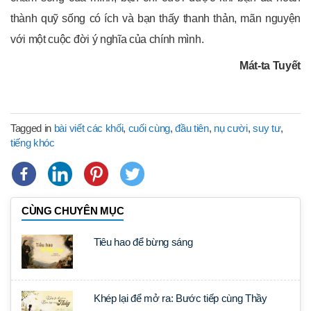
thành quỹ sống có ích và bạn thấy thanh thản, mãn nguyện
với một cuộc đời ý nghĩa của chính mình.
Mát-ta Tuyết
Tagged in
bài viết các khối
,
cuối cùng
,
đầu tiên
,
nụ cười
,
suy tư
,
tiếng khóc
CÙNG CHUYÊN MỤC
Tiêu hao để bừng sáng
Khép lại để mở ra: Bước tiếp cùng Thầy