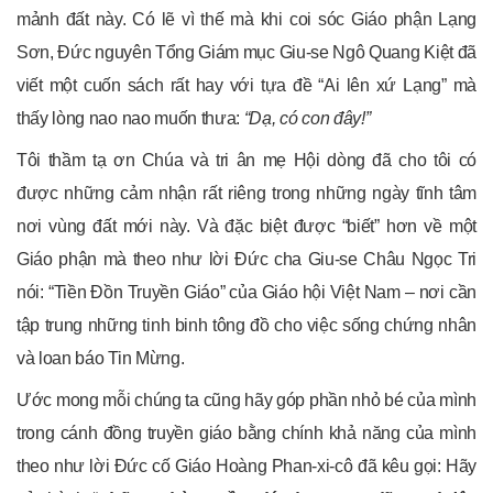
mảnh đất này. Có lẽ vì thế mà khi coi sóc Giáo phận Lạng
Sơn, Đức nguyên Tổng Giám mục Giu-se Ngô Quang Kiệt đã
viết một cuốn sách rất hay với tựa đề “Ai lên xứ Lạng” mà
thấy lòng nao nao muốn thưa:
“Dạ, có con đây!”
Tôi thầm tạ ơn Chúa và tri ân mẹ Hội dòng đã cho tôi có
được những cảm nhận rất riêng trong những ngày tĩnh tâm
nơi vùng đất mới này. Và đặc biệt được “biết” hơn về một
Giáo phận mà theo như lời Đức cha Giu-se Châu Ngọc Tri
nói: “Tiền Đồn Truyền Giáo” của Giáo hội Việt Nam – nơi cần
tập trung những tinh binh tông đồ cho việc sống chứng nhân
và loan báo Tin Mừng.
Ước mong mỗi chúng ta cũng hãy góp phần nhỏ bé của mình
trong cánh đồng truyền giáo bằng chính khả năng của mình
theo như lời Đức cố Giáo Hoàng Phan-xi-cô đã kêu gọi: Hãy