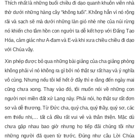
Thích nhất là những buổi chiều đi dạo quanh khuôn viên nhà
thờ dưới những hàng cây “không tuổi”. Không hẳn vì nó rộng
rãi và sạch sẽ mà dưới những làn gió nhè nhẹ của núi rừng
nó khiến cho tâm hồn con người ta dễ kết hợp với Đấng Tạo
Hóa, cảm giác như A-đam và E-và khi xưa chiều chiều đi dạo
với Chúa vậy.
Xin phép được bỏ qua những bài giảng của cha giảng phòng
không phải vì nó không ra gì bởi nó thật sự rất hay và ý nghĩa
vô cùng. Nhưng nếu tôi kể hết ở đây thì e rằng đến ngày mai
cũng chưa xong. Thay vào đó, tôi muốn nói về những con
người nơi miền đất xứ Lạng này. Phải nói, họ thật sự rất đơn
sơ và dễ thương. Từ Đức cha, quý cha, quý thầy, quý sơ, các
em thiếu nhi,… tất cả đều rất vui vẻ và thân thiện. Mặc dù
chưa gặp nhau bao giờ nhưng họ tiếp đãi chúng tôi như
những người đã quen từ trước. Đúng như câu Lời Chúa