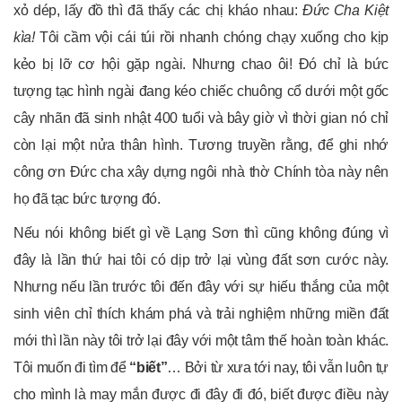
xỏ dép, lấy đồ thì đã thấy các chị kháo nhau:
Đức Cha Kiệt
kìa!
Tôi cầm vội cái túi rồi nhanh chóng chạy xuống cho kịp
kẻo bị lỡ cơ hội gặp ngài. Nhưng chao ôi! Đó chỉ là bức
tượng tạc hình ngài đang kéo chiếc chuông cổ dưới một gốc
cây nhãn đã sinh nhật 400 tuổi và bây giờ vì thời gian nó chỉ
còn lại một nửa thân hình. Tương truyền rằng, để ghi nhớ
công ơn Đức cha xây dựng ngôi nhà thờ Chính tòa này nên
họ đã tạc bức tượng đó.
Nếu nói không biết gì về Lạng Sơn thì cũng không đúng vì
đây là lần thứ hai tôi có dịp trở lại vùng đất sơn cước này.
Nhưng nếu lần trước tôi đến đây với sự hiếu thắng của một
sinh viên chỉ thích khám phá và trải nghiệm những miền đất
mới thì lần này tôi trở lại đây với một tâm thế hoàn toàn khác.
Tôi muốn đi tìm để
“biết”
… Bởi từ xưa tới nay, tôi vẫn luôn tự
cho mình là may mắn được đi đây đi đó, biết được điều này