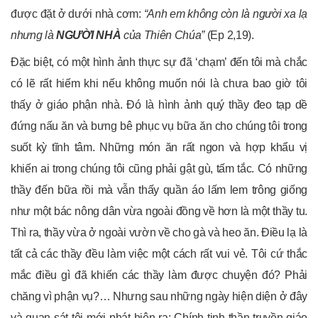
được đặt ở dưới nhà cơm:
“Anh em không còn là người xa lạ
nhưng là
NGƯỜI NHÀ
của Thiên Chúa”
(Ep 2,19).
Đặc biệt, có một hình ảnh thực sự đã ‘chạm’ đến tôi mà chắc
có lẽ rất hiếm khi nếu không muốn nói là chưa bao giờ tôi
thấy ở giáo phận nhà. Đó là hình ảnh quý thầy đeo tạp dề
đứng nấu ăn và bưng bê phục vụ bữa ăn cho chúng tôi trong
suốt kỳ tĩnh tâm. Những món ăn rất ngon và hợp khẩu vị
khiến ai trong chúng tôi cũng phải gật gù, tấm tắc. Có những
thầy đến bữa rồi mà vẫn thấy quần áo lấm lem trông giống
như một bác nông dân vừa ngoài đồng về hơn là một thầy tu.
Thì ra, thầy vừa ở ngoài vườn về cho gà và heo ăn. Điều lạ là
tất cả các thầy đều làm việc một cách rất vui vẻ. Tôi cứ thắc
mắc điều gì đã khiến các thầy làm được chuyện đó? Phải
chăng vì phận vụ?… Nhưng sau những ngày hiện diện ở đây
và quan sát tôi mới phát hiện ra: Chính tinh thần truyền giáo