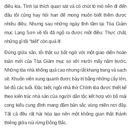
điều kia. Tính lại thích quan sát và có chút tò mò nên đi đến
đâu tôi cũng hay hỏi han để mong muốn biết thêm được
nhiều điều. Nhưng sau những ngày tĩnh tâm tại Tòa Giám
mục Lạng Sơn về tôi đã ngộ ra được một điều: Thực chất,
những gì tôi “biết” còn quá ít!
Đứng giữa sân, tôi thật sự bất ngờ với một giao diện hoàn
toàn mới của Tòa Giám mục so với mười mấy năm trước.
Những tòa nhà không quá cao nhưng rất khang trang và sạch
sẽ. Khuôn viên xung quanh được bày trí bằng những cây lớn,
bé đủ các tuổi. Đặc biệt, ngôi nhà thờ Chính tòa được thiết kế
theo kiến trúc nhà sàn của người dân tộc kết hợp với bộ mái
cong kiểu cung đình mang đậm bản sắc vùng miền nơi đây.
Tất cả đều rất hài hòa tạo nên một không gian thật thánh
thiêng giữa núi rừng Đông Bắc.