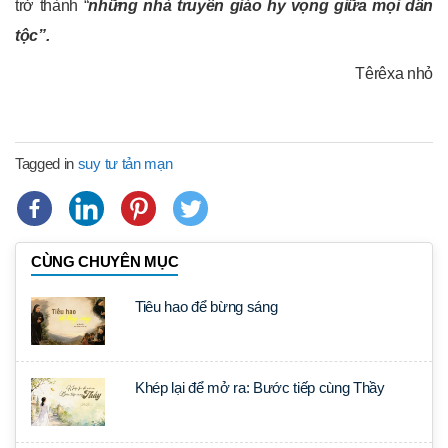
trở thành “
những nhà truyền giáo hy vọng giữa mọi dân
tộc”.
Têrêxa nhỏ
Tagged in
suy tư tản mạn
CÙNG CHUYÊN MỤC
Tiêu hao để bừng sáng
Khép lại để mở ra: Bước tiếp cùng Thầy