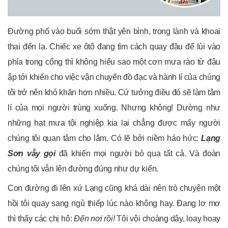
Đường phố vào buổi sớm thật yên bình, trong lành và khoai
thai đến lạ. Chiếc xe ôtô đang tìm cách quay đầu để lùi vào
phía trong cổng thì không hiểu sao một cơn mưa rào từ đâu
ập tới khiến cho việc vận chuyển đồ đạc và hành lí của chúng
tôi trở nên khó khăn hơn nhiều. Cứ tưởng điều đó sẽ làm tâm
lí của mọi người trùng xuống. Nhưng không! Dường như
những hạt mưa tội nghiệp kia lại chẳng được mấy người
chúng tôi quan tâm cho lắm. Có lẽ bởi niềm háo hức:
Lạng
Sơn vẫy gọi
đã khiến mọi người bỏ qua tất cả. Và đoàn
chúng tôi vẫn lên đường đúng như dự kiến.
Con đường đi lên xứ Lạng cũng khá dài nên trò chuyện một
hồi tôi quay sang ngủ thiếp lúc nào không hay. Đang lơ mơ
thì thấy các chị hô:
Đến nơi rồi!
Tôi vội choàng dậy, loay hoay