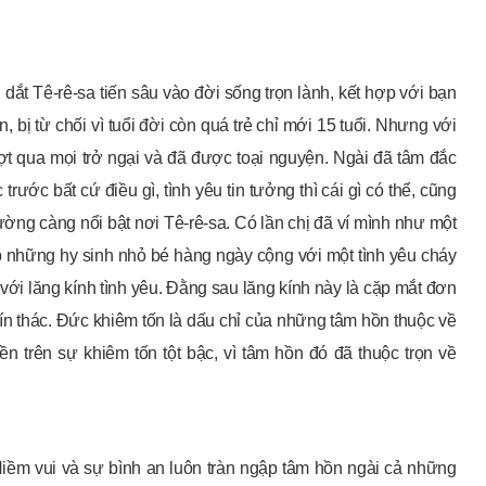
dắt Tê-rê-sa tiến sâu vào đời sống trọn lành, kết hợp với bạn
n, bị từ chối vì tuổi đời còn quá trẻ chỉ mới 15 tuổi. Nhưng với
t qua mọi trở ngại và đã được toại nguyện. Ngài đã tâm đắc
ước bất cứ điều gì, tình yêu tin tưởng thì cái gì có thể, cũng
ường càng nổi bật nơi Tê-rê-sa. Có lần chị đã ví mình như một
ợp những hy sinh nhỏ bé hàng ngày cộng với một tình yêu cháy
với lăng kính tình yêu. Đằng sau lăng kính này là cặp mắt đơn
n thác. Đức khiêm tốn là dấu chỉ của những tâm hồn thuộc về
n trên sự khiêm tốn tột bậc, vì tâm hồn đó đã thuộc trọn về
Niềm vui và sự bình an luôn tràn ngập tâm hồn ngài cả những