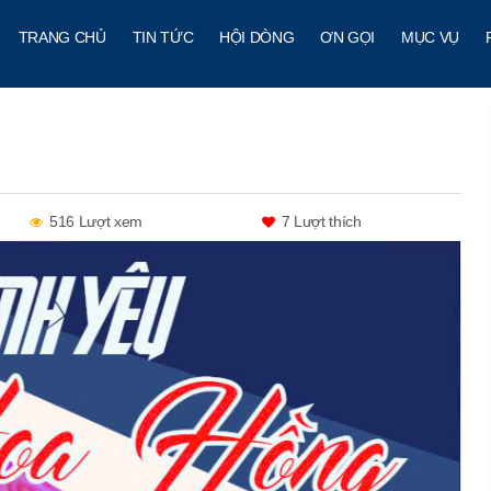
TRANG CHỦ
TIN TỨC
HỘI DÒNG
ƠN GỌI
MỤC VỤ
516 Lượt xem
7
Lượt thích