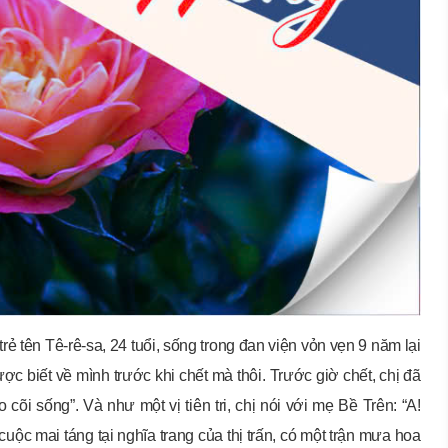
rẻ tên Tê-rê-sa, 24 tuổi, sống trong đan viện vỏn vẹn 9 năm lại
ược biết về mình trước khi chết mà thôi. Trước giờ chết, chị đã
cõi sống”. Và như một vị tiên tri, chị nói với mẹ Bề Trên: “A!
cuộc mai táng tại nghĩa trang của thị trấn, có một trận mưa hoa