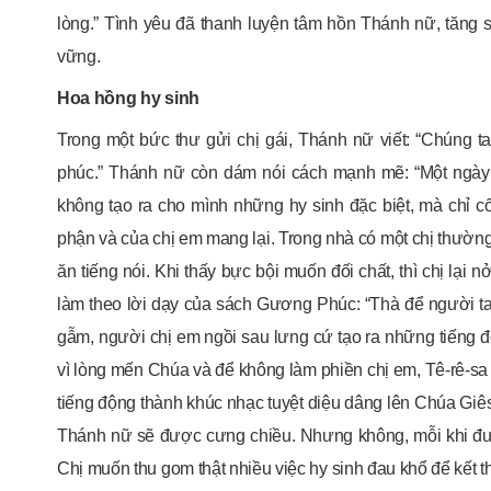
lòng.” Tình yêu đã thanh luyện tâm hồn Thánh nữ, tăng 
vững.
Hoa hồng hy sinh
Trong một bức thư gửi chị gái, Thánh nữ viết: “Chúng t
phúc.” Thánh nữ còn dám nói cách mạnh mẽ: “Một ngày 
không tạo ra cho mình những hy sinh đặc biệt, mà chỉ 
phận và của chị em mang lại. Trong nhà có một chị thường
ăn tiếng nói. Khi thấy bực bội muốn đối chất, thì chị lại
làm theo lời dạy của sách Gương Phúc: “Thà để người ta 
gẫm, người chị em ngồi sau lưng cứ tạo ra những tiếng
vì lòng mến Chúa và để không làm phiền chị em, Tê-rê-sa 
tiếng động thành khúc nhạc tuyệt diệu dâng lên Chúa Giês
Thánh nữ sẽ được cưng chiều. Nhưng không, mỗi khi được
Chị muốn thu gom thật nhiều việc hy sinh đau khổ để kết 