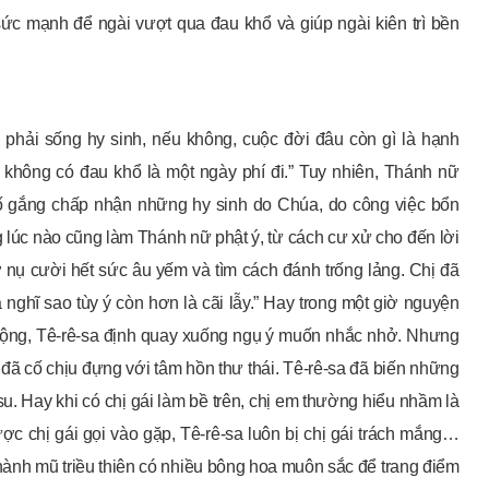
sức mạnh để ngài vượt qua đau khổ và giúp ngài kiên trì bền
a phải sống hy sinh, nếu không, cuộc đời đâu còn gì là hạnh
không có đau khổ là một ngày phí đi.” Tuy nhiên, Thánh nữ
cố gắng chấp nhận những hy sinh do Chúa, do công việc bổn
 lúc nào cũng làm Thánh nữ phật ý, từ cách cư xử cho đến lời
 nở nụ cười hết sức âu yếm và tìm cách đánh trống lảng. Chị đã
nghĩ sao tùy ý còn hơn là cãi lẫy.” Hay trong một giờ nguyện
 động, Tê-rê-sa định quay xuống ngụ ý muốn nhắc nhở. Nhưng
đã cố chịu đựng với tâm hồn thư thái. Tê-rê-sa đã biến những
u. Hay khi có chị gái làm bề trên, chị em thường hiểu nhầm là
 chị gái gọi vào gặp, Tê-rê-sa luôn bị chị gái trách mắng…
thành mũ triều thiên có nhiều bông hoa muôn sắc để trang điểm