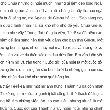
 cho Chúa những gì ngài muốn, những gì làm đẹp lòng Ngài,
Xem những bức ảnh của Thánh nữ, chúng ta thấy lúc nào ngài
ột buổi sáng nọ, mẹ Ag-nes de Gie-su hỏi chị: “Sao sáng nay
y con được lãnh nhận hai sự khó nho nhỏ để yêu Chúa Giê-su.
 con như vậy.” Trong đời sống tu viện, Tê-rê-sa đã nếm cảm
hầm để làm sáng nên tình yêu dành cho bạn tình Giê-su. Một
iường bệnh, ngạc nhiên thấy nét mặt Tê-rê-sa vẫn rạng rỡ vui
ời: “Em luôn vui vẻ dù thân xác em đau đớn lắm. Em vẫn luôn yêu
h niềm nở và trân trọng.” Cuộc đời của ngài là một cuộc đời
hương êm dịu, nhưng ẩn sâu bên dưới là những gai nhọn của
và đón nhận đau khổ như món quà hồng ân.
a thấy Tê-rê-sa như một nữ anh hùng. Thánh nữ đã đón nhận
đối xử nghiêm khắc, bị ganh tị bất công, bị thử thách đủ loại…
ẳng hề làm những việc lớn lao cao siêu, nhưng tất cả là một
i thường. Cuộc đời của Thánh nữ tuy ngắn ngủi, nhưng chính