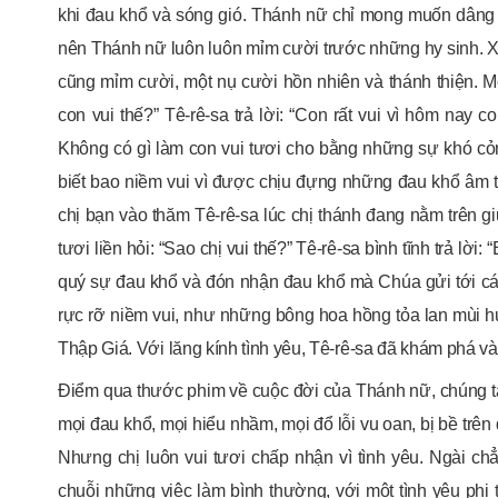
khi đau khổ và sóng gió. Thánh nữ chỉ mong muốn dâng
nên Thánh nữ luôn luôn mỉm cười trước những hy sinh. 
cũng mỉm cười, một nụ cười hồn nhiên và thánh thiện. M
con vui thế?” Tê-rê-sa trả lời: “Con rất vui vì hôm na
Không có gì làm con vui tươi cho bằng những sự khó cỏn
biết bao niềm vui vì được chịu đựng những đau khổ âm t
chị bạn vào thăm Tê-rê-sa lúc chị thánh đang nằm trên g
tươi liền hỏi: “Sao chị vui thế?” Tê-rê-sa bình tĩnh trả l
quý sự đau khổ và đón nhận đau khổ mà Chúa gửi tới các
rực rỡ niềm vui, như những bông hoa hồng tỏa lan mùi 
Thập Giá. Với lăng kính tình yêu, Tê-rê-sa đã khám phá 
Điểm qua thước phim về cuộc đời của Thánh nữ, chúng t
mọi đau khổ, mọi hiểu nhầm, mọi đổ lỗi vu oan, bị bề trên 
Nhưng chị luôn vui tươi chấp nhận vì tình yêu. Ngài ch
chuỗi những việc làm bình thường, với một tình yêu ph