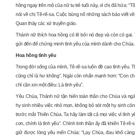
hồng ngay trên mộ của nữ tu trẻ tuổi này, vì chị đã hứa: “Tôi
nói về chị Tê-rê-sa. Cuộc bùng nổ những sách báo viết về
Quan thày các xứ truyền giáo.
Thánh nữ thích hoa hồng có lẽ bởi nó đẹp và còn có ga
gửi đến để chứng minh tình yêu của mình dành cho Chúa.
Hoa hồng tình yêu
Trong đời sống của mình, Tê-rê-sa luôn đề cao tình yêu. T
cũng chỉ là hư không”. Ngài còn nhấn mạnh hơn: “Con chẳ
chỉ cần xin một điều: Là tình yêu”.
Yêu Chúa, Thánh nữ tận hiến toàn thân cho Chúa và ngà
hy sinh nhiều việc nhỏ mọn, không bỏ sót một hy sinh cỏn
trước mắt Thiên Chúa. Ta hãy làm tất cả mọi việc vì tình yê
con, chính là tình yêu”. Chính tinh thần ấy đã khiến Tê-r
giữ được lòng yêu mến Chúa: “Lạy Chúa, đau khổ càng d