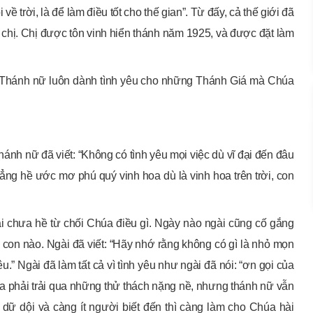
 về trời, là để làm điều tốt cho thế gian”. Từ đấy, cả thế giới đã
 chị. Chị được tôn vinh hiển thánh năm 1925, và được đặt làm
i. Thánh nữ luôn dành tình yêu cho những Thánh Giá mà Chúa
hánh nữ đã viết: “Không có tình yêu mọi việc dù vĩ đại đến đâu
ng hề ước mơ phú quý vinh hoa dù là vinh hoa trên trời, con
i chưa hề từ chối Chúa điều gì. Ngày nào ngài cũng cố gắng
 con nào. Ngài đã viết: “Hãy nhớ rằng không có gì là nhỏ mọn
u.” Ngài đã làm tất cả vì tình yêu như ngài đã nói: “ơn gọi của
ê-sa phải trải qua những thử thách nặng nề, nhưng thánh nữ vẫn
ữ dội và càng ít người biết đến thì càng làm cho Chúa hài