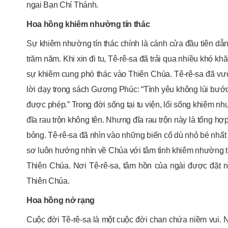
ngai Bạn Chí Thánh.
Hoa hồng khiêm nhường tín thác
Sự khiêm nhường tín thác chính là cánh cửa đầu tiên dẫn 
trăm năm. Khi xin đi tu, Tê-rê-sa đã trải qua nhiều khó khă
sự khiêm cung phó thác vào Thiên Chúa. Tê-rê-sa đã vượ
lời dạy trong sách Gương Phúc: “Tình yêu không lùi bước tr
được phép.” Trong đời sống tại tu viện, lối sống khiêm nh
đĩa rau trộn không tên. Nhưng đĩa rau trộn này là tổng h
bỏng. Tê-rê-sa đã nhìn vào những biến cố dù nhỏ bé nhất 
sơ luôn hướng nhìn về Chúa với tâm tình khiêm nhường tí
Thiên Chúa. Nơi Tê-rê-sa, tâm hồn của ngài được đặt nề
Thiên Chúa.
Hoa hồng nở rạng
Cuộc đời Tê-rê-sa là một cuộc đời chan chứa niềm vui. 