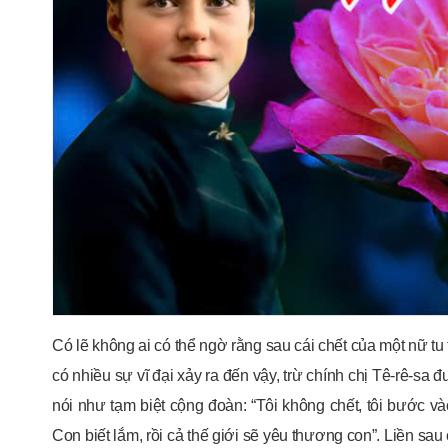
Có lẽ không ai có thể ngờ rằng sau cái chết của một nữ tu t
có nhiều sự vĩ đại xảy ra đến vậy, trừ chính chị Tê-rê-sa đ
nói như tạm biệt cộng đoàn: “Tôi không chết, tôi bước vào 
Con biết lắm, rồi cả thế giới sẽ yêu thương con”. Liền sau 