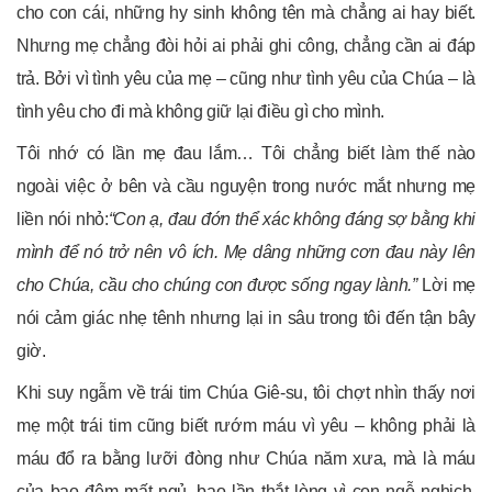
cho con cái, những hy sinh không tên mà chẳng ai hay biết.
Nhưng mẹ chẳng đòi hỏi ai phải ghi công, chẳng cần ai đáp
trả. Bởi vì tình yêu của mẹ – cũng như tình yêu của Chúa – là
tình yêu cho đi mà không giữ lại điều gì cho mình.
Tôi nhớ có lần mẹ đau lắm… Tôi chẳng biết làm thế nào
ngoài việc ở bên và cầu nguyện trong nước mắt nhưng mẹ
liền nói nhỏ:
“Con ạ, đau đớn thể xác không đáng sợ bằng khi
mình để nó trở nên vô ích. Mẹ dâng những cơn đau này lên
cho Chúa, cầu cho chúng con được sống ngay lành.”
Lời mẹ
nói cảm giác nhẹ tênh nhưng lại in sâu trong tôi đến tận bây
giờ.
Khi suy ngẫm về trái tim Chúa Giê-su, tôi chợt nhìn thấy nơi
mẹ một trái tim cũng biết rướm máu vì yêu – không phải là
máu đổ ra bằng lưỡi đòng như Chúa năm xưa, mà là máu
của bao đêm mất ngủ, bao lần thắt lòng vì con ngỗ nghịch,