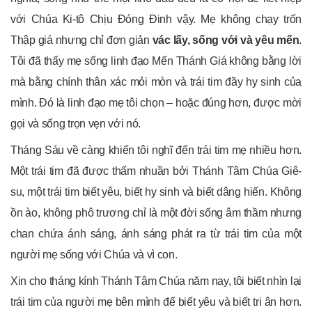
với Chúa Ki-tô Chịu Đóng Đinh vậy. Mẹ không chạy trốn
Thập giá nhưng chỉ đơn giản
vác lấy, sống với
và yêu mến
.
Tôi đã thấy mẹ sống linh đạo Mến Thánh Giá không bằng lời
mà bằng chính thân xác mỏi mòn và trái tim đầy hy sinh của
mình. Đó là linh đạo mẹ tôi chọn – hoặc đúng hơn, được mời
gọi và sống trọn vẹn với nó.
Tháng Sáu về càng khiến tôi nghĩ đến trái tim mẹ nhiều hơn.
Một trái tim đã được thấm nhuần bởi Thánh Tâm Chúa Giê-
su, một trái tim biết yêu, biết hy sinh và biết dâng hiến. Không
ồn ào, không phô trương chỉ là một đời sống âm thầm nhưng
chan chứa ánh sáng, ánh sáng phát ra từ trái tim của một
người mẹ sống với Chúa và vì con.
Xin cho tháng kính Thánh Tâm Chúa năm nay, tôi biết nhìn lại
trái tim của người mẹ bên mình để biết yêu và biết tri ân hơn.