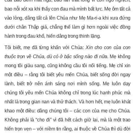
bao nỗi xót xa khi thấy con đau mà mình bất lực. Mẹ ôm tất cả
vào lòng, dâng tất cả lên Chúa như Mẹ Ma-ri-a khi xưa đứng
dưới chân Thập giá, chẳng thể làm gì hơn ngoài việc đồng
hành trong đau khổ, hiến dâng trong thinh lặng.
Tôi biết, mẹ đã từng khấn với Chúa:
Xin cho con của con
thuộc trọn về Chúa, dù có
ở
bậc sống nào đi nữa.
Mẹ không
mong tôi giàu sang, cũng không cầu tôi nổi tiếng. Mẹ chỉ xin
một điều – rằng tôi biết yêu mến Chúa, biết sống đời ngay
lành, biết trở nên ánh sáng nơi mình sống. Mẹ luôn dạy
chúng tôi yêu mến Chúa không chỉ trong lúc hạnh phúc mà
nhất là trong gian nan và thử thách. Và hơn hết, mẹ luôn khát
khao một điều: dâng chúng tôi – các con của mẹ cho Chúa.
Không phải là “cho đi” vì đã hết cách giữ lại, mà là một trao
hiến trọn vẹn – với niềm tin rằng, ai thuộc về Chúa thì dù đời