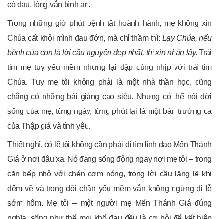
có đau, lòng vẫn bình an.
Trong những giờ phút bệnh tật hoành hành, mẹ không xin
Chúa cất khỏi mình đau đớn, mà chỉ thầm thì:
Lạy Chúa, nếu
bệnh của con là lời cầu nguyện đẹp nhất, thì xin nhận lấy.
Trái
tim mẹ tuy yếu mềm nhưng lại đập cùng nhịp với trái tim
Chúa. Tuy mẹ tôi không phải là một nhà thần học, cũng
chẳng có những bài giảng cao siêu. Nhưng có thể nói đời
sống của mẹ, từng ngày, từng phút lại là một bản trường ca
của Thập giá và tình yêu.
Thiết nghĩ, có lẽ tôi không cần phải đi tìm linh đạo Mến Thánh
Giá ở nơi đâu xa. Nó đang sống động ngay nơi mẹ tôi – trong
căn bếp nhỏ với chén cơm nóng, trong lời cầu lặng lẽ khi
đêm về và trong đôi chân yếu mềm vẫn không ngừng đi lễ
sớm hôm. Mẹ tôi – một người mẹ Mến Thánh Giá đúng
nghĩa, sống như thể mọi khổ đau đều là cơ hội để kết hiệp