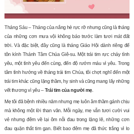
Tháng Sáu – Tháng của nắng hè rực rỡ nhưng cũng là tháng
của những cơn mưa vội không báo trước làm tươi mát đất
trời. Và đặc biệt, đây cũng là tháng Giáo Hội dành riêng để
tôn kính Thánh Tâm Chúa Giê-su. Một trái tim rực cháy tình
yêu, một tình yêu đến cùng, đến độ rướm máu vì yêu. Trong
tâm tình hướng về tháng trái tim Chúa, tôi chợt nghĩ đến một
trái tim khác cũng lặng thầm, hy sinh và cũng mang lấy những
vết thương vì yêu –
Trái tim của người mẹ
.
Mẹ tôi đã bệnh nhiều năm nhưng mẹ luôn âm thầm gánh chịu
mà không một lời than vãn. Mỗi ngày, mẹ vẫn tươi cười vui
vẻ nhưng đêm về lại ôm nỗi đau trong lặng lẽ, những cơn
đau quặn thắt tim gan. Biết bao đêm mẹ đã thức trắng vì lo