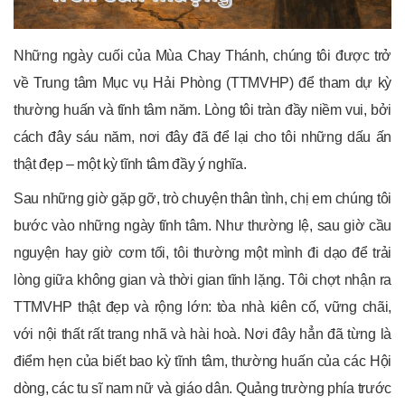
Những ngày cuối của Mùa Chay Thánh, chúng tôi được trở
về Trung tâm Mục vụ Hải Phòng (TTMVHP) để tham dự kỳ
thường huấn và tĩnh tâm năm. Lòng tôi tràn đầy niềm vui, bởi
cách đây sáu năm, nơi đây đã để lại cho tôi những dấu ấn
thật đẹp – một kỳ tĩnh tâm đầy ý nghĩa.
Sau những giờ gặp gỡ, trò chuyện thân tình, chị em chúng tôi
bước vào những ngày tĩnh tâm. Như thường lệ, sau giờ cầu
nguyện hay giờ cơm tối, tôi thường một mình đi dạo để trải
lòng giữa không gian và thời gian tĩnh lặng. Tôi chợt nhận ra
TTMVHP thật đẹp và rộng lớn: tòa nhà kiên cố, vững chãi,
với nội thất rất trang nhã và hài hoà. Nơi đây hẳn đã từng là
điểm hẹn của biết bao kỳ tĩnh tâm, thường huấn của các Hội
dòng, các tu sĩ nam nữ và giáo dân. Quảng trường phía trước