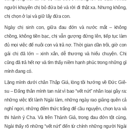
người khuyên chị bỏ đứa bé và rời đi thật xa. Nhưng không,
chị chọn ở lại và giữ lấy đứa con.
Ngày chị sinh con, giữa đau đớn và nước mắt – không
chồng, không tiền bạc, chị vẫn gượng đứng lên, tiếp tục làm
đủ mọi việc để nuôi con và trả nợ. Thời gian dần trôi, giờ con
gái chị đã lớn – xinh xắn, dễ thương và hiểu chuyện. Chị
cũng đã trả hết nợ và tìm thấy niềm hạnh phúc trong những gì
mình đang có.
Lặng mình dưới chân Thập Giá, lòng tôi hướng về Đức Giê-
su – Đấng thân mình tan nát vì bao “vết nứt” nhân loại gây ra:
những việc tốt lành Ngài làm, những ngày rao giảng quên cả
nghỉ ngơi, những đêm thức trắng để cầu nguyện, chọn lựa và
thi hành ý Cha. Và trên Thánh Giá, trong đau đớn tột cùng,
Ngài thấy rõ những “vết nứt” đến từ chính những người Ngài