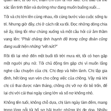
xác lẫn tinh thần và dường như đang muốn buông xuôi…
Tôi và chị lớn lên cùng nhau, rồi cùng bước vào cuộc sống tu
trì. Nhưng giờ đây, chị ở cách rất xa tôi. Đọc những dòng chia
sẻ ấy, lòng tôi như chùng xuống và một câu hỏi cứ âm thầm
vang lên:
“Phải chăng tình huynh đệ trong cộng đoàn cũng
đang xuất hiện những “vết nứt?”
Rồi tôi lại nhớ đến một buổi tối trời mưa rét, tôi có hẹn gặp
một người phụ nữ. Tôi chủ động tìm gặp chị vì muốn lắng
nghe câu chuyện của chị. Chị đẹp và hiền lành. Chị lập gia
đình, hết lòng vun vén cho công việc của chồng. Vậy mà khi
chị có thai được năm tháng, chồng chị vỡ nợ rồi bỏ trốn, để
lại chị với cái thai ngày càng lớn và số nợ không nhỏ.
Không tên tuổi, không chỗ dựa, chị làm ngày làm đêm, mang
trong lòng nỗi tủi hổ sợ hãi trước những lời đe dọa. Nhiều