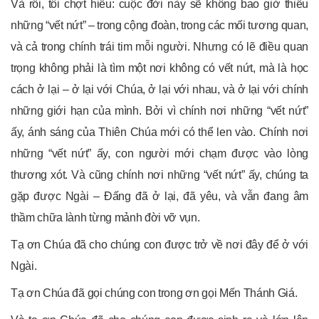
Và rồi, tôi chợt hiểu: cuộc đời này sẽ không bao giờ thiếu
những “vết nứt” – trong cộng đoàn, trong các mối tương quan,
và cả trong chính trái tim mỗi người. Nhưng có lẽ điều quan
trọng không phải là tìm một nơi không có vết nứt, mà là học
cách ở lại – ở lại với Chúa, ở lại với nhau, và ở lại với chính
những giới hạn của mình. Bởi vì chính nơi những “vết nứt”
ấy, ánh sáng của Thiên Chúa mới có thể len vào. Chính nơi
những “vết nứt” ấy, con người mới chạm được vào lòng
thương xót. Và cũng chính nơi những “vết nứt” ấy, chúng ta
gặp được Ngài – Đấng đã ở lại, đã yêu, và vẫn đang âm
thầm chữa lành từng mảnh đời vỡ vụn.
Tạ ơn Chúa đã cho chúng con được trở về nơi đây để ở với
Ngài.
Tạ ơn Chúa đã gọi chúng con trong ơn gọi Mến Thánh Giá.