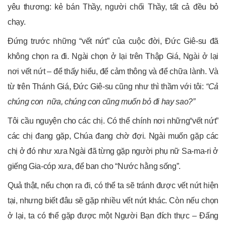
yêu thương: kẻ bán Thầy, người chối Thầy, tất cả đều bỏ
chạy.
Đứng trước những “vết nứt” của cuộc đời, Đức Giê-su đã
không chọn ra đi. Ngài chọn ở lại trên Thập Giá, Ngài ở lại
nơi vết nứt – để thấy hiểu, để cảm thông và để chữa lành. Và
từ trên Thánh Giá, Đức Giê-su cũng như thì thầm với tôi:
“Cả
chúng con nữa, chúng con cũng muốn bỏ đi hay sao?”
Tôi cầu nguyện cho các chị. Có thể chính nơi những“vết nứt”
các chị đang gặp, Chúa đang chờ đợi. Ngài muốn gặp các
chị ở đó như xưa Ngài đã từng gặp người phụ nữ Sa-ma-ri ở
giếng Gia-cóp xưa, để ban cho “Nước hằng sống”.
Quả thật, nếu chọn ra đi, có thể ta sẽ tránh được vết nứt hiện
tại, nhưng biết đâu sẽ gặp nhiều vết nứt khác. Còn nếu chọn
ở lại, ta có thể gặp được một Người Bạn đích thực – Đấng