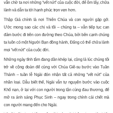
vẫn chờ ta nơi những “vết nứt” của cuộc đời, để ôm lấy, chữa
lành và dẫn ta tới hạnh phúc trọn vẹn hơn.
Thập Giá chính là nơi Thiên Chúa và con người gặp gỡ.
Ước mong sao các chị và tôi – chúng ta – vẫn tiếp tục can
đảm bước đi trên con đường theo Chúa, bởi bên cạnh chúng
ta luôn có một Người Bạn đồng hành, Đấng có thể chữa lành
mọi “vết nứt” của cuộc đời.
Những ngày tĩnh tâm đang dần khép lại, cũng là lúc chúng tôi
trở về cộng đoàn để cùng với Chúa Giê-su bước vào Tuần
Thánh – tuần lễ Ngài đón nhận tất cả những “vết nứt” của
nhân loại. Dẫu biết thế, Ngài vẫn tự nguyện bước vào cuộc
Khổ nạn, ở lại với con người trong tận cùng đau thương, để
mở ra ánh sáng Phục Sinh – ngay trong chính cái chết mà
con người mang đến cho Ngài.