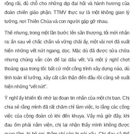
rộng rãi, đủ chỗ cho những dịp đại hội và hành hương của
đoàn chiên giáo phận. TTMV thực sự là một không gian lý
tưởng, nơi Thiên Chúa và con người gặp gỡ nhau.
Thế nhưng, trong một lần bước lên sân thượng, tôi mới nhận
ra: ẩn sau vẻ chắc chắn và vững chãi ấy, một vài nơi đã xuất
hiện những vết nứt ngang, dọc. Mặc dù đã được sửa chữa
nhưng chúng vẫn còn để lại dấu vết. Và một ý nghĩ chợt
thoáng qua trong tôi: bất cứ một công trình xây dựng nào, dù
tính toán kĩ lưỡng, xây cất cẩn thận đến đâu rồi cũng sẽ xuất
hiện những “vết nứt”.
Ý nghĩ ấy khiến tôi nhớ lại đoạn tin nhắn của một chị bạn. Chị
chia sẻ rằng mình đã rất chăm chỉ làm việc, lo lắng các công
việc của cộng đoàn có khi đến khuya. Vậy mà giờ đây, khi
đau ốm phải nằm viện, chị lại nhận thấy mình không được
quan tâm, bị bỏ rơi, thậm chí còn bị nói xấu. Chị đau cả thể