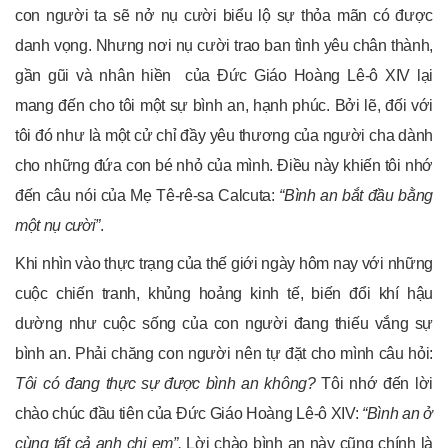
con người ta sẽ nở nụ cười biểu lộ sự thỏa mãn có được
danh vọng. Nhưng nơi nụ cười trao ban tình yêu chân thành,
gần gũi và nhân hiền của Đức Giáo Hoàng Lê-ô XIV lại
mang đến cho tôi một sự bình an, hạnh phúc. Bởi lẽ, đối với
tôi đó như là một cử chỉ đầy yêu thương của người cha dành
cho những đứa con bé nhỏ của mình. Điều này khiến tôi nhớ
đến câu nói của Mẹ Tê-rê-sa Calcuta:
“Bình an bắt đầu bằng
một nụ cười”
.
Khi nhìn vào thực trạng của thế giới ngày hôm nay với những
cuộc chiến tranh, khủng hoảng kinh tế, biến đổi khí hậu
dường như cuộc sống của con người đang thiếu vắng sự
bình an. Phải chăng con người nên tự đặt cho mình câu hỏi:
Tôi có đang thực sự được bình an không?
Tôi nhớ đến lời
chào chúc đầu tiên của Đức Giáo Hoàng Lê-ô XIV:
“Bình an ở
cùng tất cả anh chị em”.
Lời chào bình an này cũng chính là