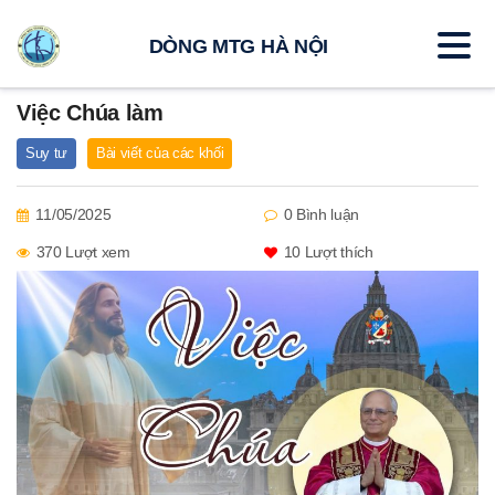
DÒNG MTG HÀ NỘI
Việc Chúa làm
Suy tư
Bài viết của các khối
11/05/2025
0 Bình luận
370 Lượt xem
10
Lượt thích