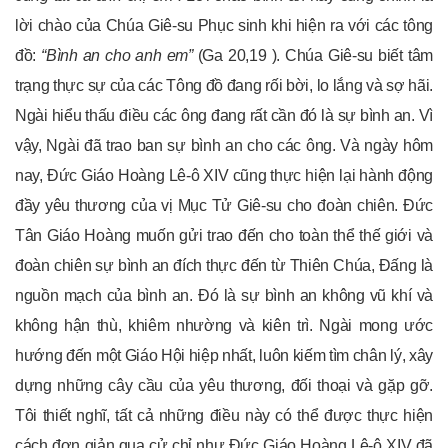
lời chào của Chúa Giê-su Phục sinh khi hiện ra với các tông
đồ:
“Bình an cho anh em”
(Ga 20,19 ). Chúa Giê-su biết tâm
trạng thực sự của các Tông đồ đang rối bời, lo lắng và sợ hãi.
Ngài hiểu thấu điều các ông đang rất cần đó là sự bình an. Vì
vậy, Ngài đã trao ban sự bình an cho các ông. Và ngày hôm
nay, Đức Giáo Hoàng Lê-ô XIV cũng thực hiện lại hành động
đầy yêu thương của vị Mục Tử Giê-su cho đoàn chiên. Đức
Tân Giáo Hoàng muốn gửi trao đến cho toàn thể thế giới và
đoàn chiên sự bình an đích thực đến từ Thiên Chúa, Đấng là
nguồn mạch của bình an. Đó là sự bình an không vũ khí và
không hận thù, khiêm nhường và kiên trì. Ngài mong ước
hướng đến một Giáo Hội hiệp nhất, luôn kiếm tìm chân lý, xây
dựng những cây cầu của yêu thương, đối thoại và gặp gỡ.
Tôi thiết nghĩ, tất cả những điều này có thể được thực hiện
cách đơn giản qua cử chỉ như Đức Giáo Hoàng Lê-ô XIV đã