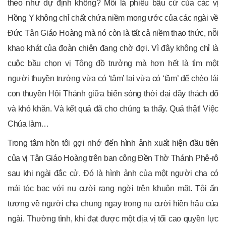
theo như dự định không? Mỗi lá phiếu bầu cử của các vị
Hồng Y không chỉ chất chứa niềm mong ước của các ngài về
Đức Tân Giáo Hoàng mà nó còn là tất cả niềm thao thức, nỗi
khao khát của đoàn chiên đang chờ đợi. Vì đây không chỉ là
cuộc bầu chọn vị Tông đồ trưởng mà hơn hết là tìm một
người thuyền trưởng vừa có ‘tâm’ lại vừa có ‘tầm’ để chèo lái
con thuyền Hội Thánh giữa biển sóng thời đại đầy thách đố
và khó khăn. Và kết quả đã cho chúng ta thấy. Quả thật! Việc
Chúa làm…
Trong tâm hồn tôi gợi nhớ đến hình ảnh xuất hiện đầu tiên
của vị Tân Giáo Hoàng trên ban công Đền Thờ Thánh Phê-rô
sau khi ngài đắc cử. Đó là hình ảnh của một người cha có
mái tóc bạc với nụ cười rạng ngời trên khuôn mặt. Tôi ấn
tượng về người cha chung ngay trong nụ cười hiền hậu của
ngài. Thường tình, khi đạt được một địa vị tối cao quyền lực