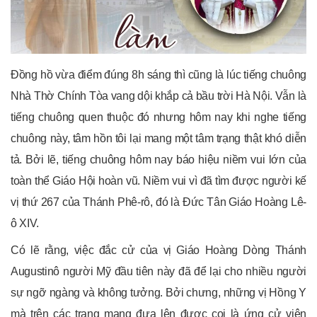
Đồng hồ vừa điểm đúng 8h sáng thì cũng là lúc tiếng chuông
Nhà Thờ Chính Tòa vang dội khắp cả bầu trời Hà Nội. Vẫn là
tiếng chuông quen thuộc đó nhưng hôm nay khi nghe tiếng
chuông này, tâm hồn tôi lại mang một tâm trạng thật khó diễn
tả. Bởi lẽ, tiếng chuông hôm nay báo hiệu niềm vui lớn của
toàn thể Giáo Hội hoàn vũ. Niềm vui vì đã tìm được người kế
vị thứ 267 của Thánh Phê-rô, đó là Đức Tân Giáo Hoàng Lê-
ô XIV.
Có lẽ rằng, việc đắc cử của vị Giáo Hoàng Dòng Thánh
Augustinô người Mỹ đầu tiên này đã để lại cho nhiều người
sự ngỡ ngàng và không tưởng. Bởi chưng, những vị Hồng Y
mà trên các trang mạng đưa lên được coi là ứng cử viên