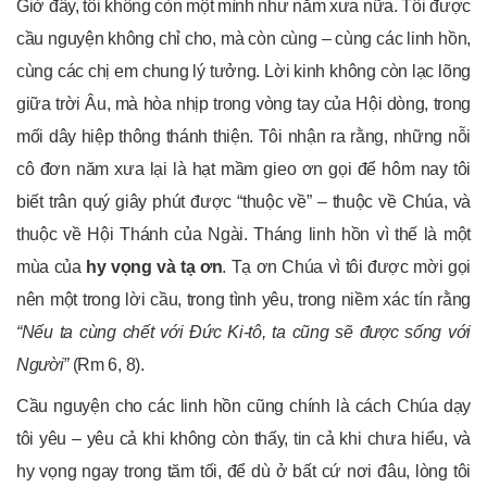
Giờ đây, tôi không còn một mình như năm xưa nữa.
Tôi được
cầu nguyện không chỉ cho, mà còn cùng – cùng các linh hồn,
cùng các chị em chung lý tưởng.
Lời kinh không còn lạc lõng
giữa trời Âu, mà hòa nhịp trong vòng tay của Hội dòng, trong
mối dây hiệp thông thánh thiện. Tôi nhận ra rằng, những nỗi
cô đơn năm xưa lại là hạt mầm gieo ơn gọi để hôm nay tôi
biết trân quý giây phút được “thuộc về” – thuộc về Chúa, và
thuộc về Hội Thánh của Ngài. Tháng linh hồn vì thế là một
mùa của
hy vọng và tạ ơn
. Tạ ơn Chúa vì tôi được mời gọi
nên một trong lời cầu, trong tình yêu, trong niềm xác tín rằng
“Nếu ta cùng chết với Đức Ki-tô, ta cũng sẽ được sống với
Người”
(Rm 6, 8).
Cầu nguyện cho các linh hồn cũng chính là cách Chúa dạy
tôi yêu – yêu cả khi không còn thấy, tin cả khi chưa hiểu, và
hy vọng ngay trong tăm tối, để dù ở bất cứ nơi đâu, lòng tôi