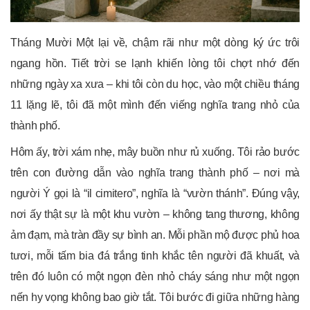
Tháng Mười Một lại về, chậm rãi như một dòng ký ức trôi
ngang hồn. Tiết trời se lạnh khiến lòng tôi chợt nhớ đến
những ngày xa xưa – khi tôi còn du học, vào một chiều tháng
11 lặng lẽ, tôi đã một mình đến viếng nghĩa trang nhỏ của
thành phố.
Hôm ấy, trời xám nhẹ, mây buồn như rủ xuống. Tôi rảo bước
trên con đường dẫn vào nghĩa trang thành phố – nơi mà
người Ý gọi là “il cimitero”, nghĩa là “vườn thánh”. Đúng vậy,
nơi ấy thật sự là một khu vườn – không tang thương, không
ảm đạm, mà tràn đầy sự bình an. Mỗi phần mộ được phủ hoa
tươi, mỗi tấm bia đá trắng tinh khắc tên người đã khuất, và
trên đó luôn có một ngọn đèn nhỏ cháy sáng như một ngọn
nến hy vọng không bao giờ tắt. Tôi bước đi giữa những hàng