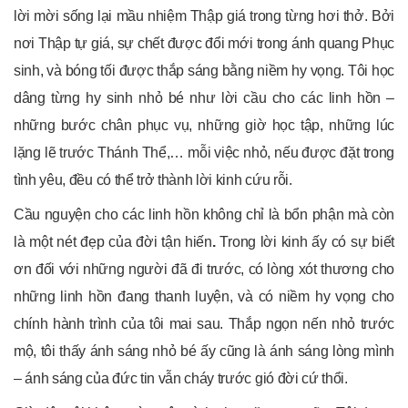
lời mời sống lại mầu nhiệm Thập giá trong từng hơi thở. Bởi
nơi Thập tự giá, sự chết được đổi mới trong ánh quang Phục
sinh, và bóng tối được thắp sáng bằng niềm hy vọng. Tôi học
dâng từng hy sinh nhỏ bé như lời cầu cho các linh hồn –
những bước chân phục vụ, những giờ học tập, những lúc
lặng lẽ trước Thánh Thể,… mỗi việc nhỏ, nếu được đặt trong
tình yêu, đều có thể trở thành lời kinh cứu rỗi.
Cầu nguyện cho các linh hồn không chỉ là bổn phận mà còn
là
một nét đẹp của đời tận hiến
.
Trong lời kinh ấy có sự biết
ơn đối với những người đã đi trước, có lòng xót thương cho
những linh hồn đang thanh luyện, và có niềm hy vọng cho
chính hành trình của tôi mai sau. Thắp ngọn nến nhỏ trước
mộ, tôi thấy ánh sáng nhỏ bé ấy cũng là ánh sáng lòng mình
– ánh sáng của đức tin vẫn cháy trước gió đời cứ thổi.