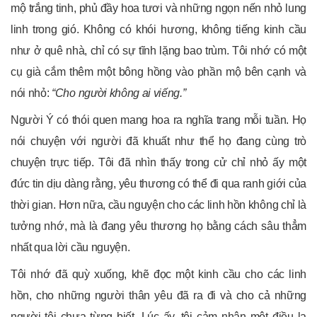
mộ trắng tinh, phủ đầy hoa tươi và những ngọn nến nhỏ lung
linh trong gió. Không có khói hương, không tiếng kinh cầu
như ở quê nhà, chỉ có sự tĩnh lặng bao trùm. Tôi nhớ có một
cụ già cắm thêm một bông hồng vào phần mộ bên cạnh và
nói nhỏ:
“Cho người không ai viếng.”
Người Ý có thói quen mang hoa ra nghĩa trang mỗi tuần. Họ
nói chuyện với người đã khuất như thể họ đang cùng trò
chuyện trực tiếp. Tôi đã nhìn thấy trong cử chỉ nhỏ ấy một
đức tin dịu dàng rằng, yêu thương có thể đi qua ranh giới của
thời gian. Hơn nữa, cầu nguyện cho các linh hồn không chỉ là
tưởng nhớ, mà là đang yêu thương họ bằng cách sâu thẳm
nhất qua lời cầu nguyện.
Tôi nhớ đã quỳ xuống, khẽ đọc một kinh cầu cho các linh
hồn, cho những người thân yêu đã ra đi và cho cả những
người tôi chưa từng biết. Lúc ấy, tôi cảm nhận một điều lạ