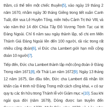
thầm, có thể trên một chiếc thuyền
[5]
, vào ngày 19 tháng 2
năm 1670, nhằm ngày 30 tháng Giêng trong tiết xuân Canh
Tuất, đời vua Lê Huyền Tông, niên hiệu Cảnh Trị thứ VIII, và
vào năm thứ 14 đời Chúa Tây Đô Vương Trịnh Tạc cai trị
Đàng Ngoài. Chỉ 6 năm sau ngày thành lập, số chị em Mến
Thánh Giá Đàng Ngoài lên đến 100 người, rải rác trong rất
nhiều cộng đoàn
[6]
, vì Đức cha Lambert giới hạn mỗi cộng
đoàn 10 người
[7]
.
Tiếp đến, Đức cha Lambert thành lập một cộng đoàn ở Đàng
Trong năm 1671
[8]
, rồi Thái Lan năm 1672
[9]
. Ngày 13 tháng
12 năm 1675, lần đầu tiên, Đức cha Lambert đã nhận lời
khấn của 4 trinh nữ Đàng Trong một cách công khai, « có sự
quy tụ các tín hữu trong Thánh lễ với Giám mục
»
[10]
. Sau khi
ngài qua đời (năm 1679), Dòng được lan truyền đến