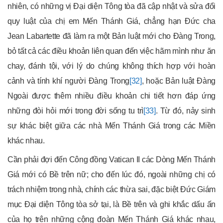
nhiên, có những vị Đại diện Tông tòa đã cập nhật và sửa đổi
quy luật của chị em Mến Thánh Giá, chẳng hạn Đức cha
Jean Labartette đã làm ra một Bản luật mới cho Đàng Trong,
bỏ tất cả các điều khoản liên quan đến việc hãm mình như ăn
chay, đánh tội, với lý do chúng không thích hợp với hoàn
cảnh và tính khí người Đàng Trong
[32]
, hoặc Bản luật Đàng
Ngoài được thêm nhiều điều khoản chi tiết hơn đáp ứng
những đòi hỏi mới trong đời sống tu trì
[33]
. Từ đó, nảy sinh
sự khác biệt giữa các nhà Mến Thánh Giá trong các Miền
khác nhau.
Cần phải đợi đến Công đồng Vatican II các Dòng Mến Thánh
Giá mới có Bề trên nữ; cho đến lúc đó, ngoài những chị có
trách nhiệm trong nhà, chính các thừa sai, đặc biệt Đức Giám
mục Đại diện Tông tòa sở tại, là Bề trên và ghi khắc dấu ấn
của họ trên những cộng đoàn Mến Thánh Giá khác nhau,