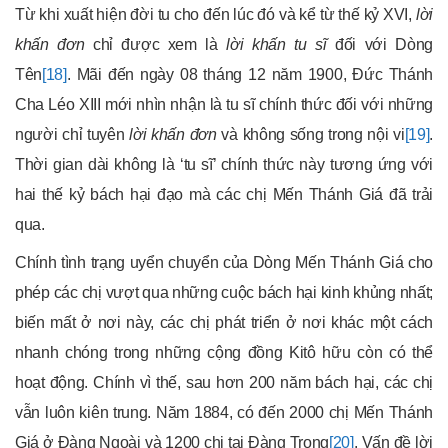
Từ khi xuất hiện đời tu cho đến lúc đó và kể từ thế kỷ XVI,
lời
khấn đơn
chỉ được xem là
lời khấn tu sĩ
đối với Dòng
Tên
[18]
. Mãi đến ngày 08 tháng 12 năm 1900, Đức Thánh
Cha Léo XIII mới nhìn nhận là tu sĩ chính thức đối với những
người chỉ tuyên
lời khấn đơn
và không sống trong nội vi
[19]
.
Thời gian dài không là ‘tu sĩ’ chính thức này tương ứng với
hai thế kỷ bách hại đạo mà các chị Mến Thánh Giá đã trải
qua.
Chính tình trạng uyển chuyển của Dòng Mến Thánh Giá cho
phép các chị vượt qua những cuộc bách hại kinh khủng nhất;
biến mất ở nơi này, các chị phát triển ở nơi khác một cách
nhanh chóng trong những cộng đồng Kitô hữu còn có thể
hoạt động. Chính vì thế, sau hơn 200 năm bách hại, các chị
vẫn luôn kiên trung. Năm 1884, có đến 2000 chị Mến Thánh
Giá ở Đàng Ngoài và 1200 chị tại Đàng Trong
[20]
. Vấn đề lời