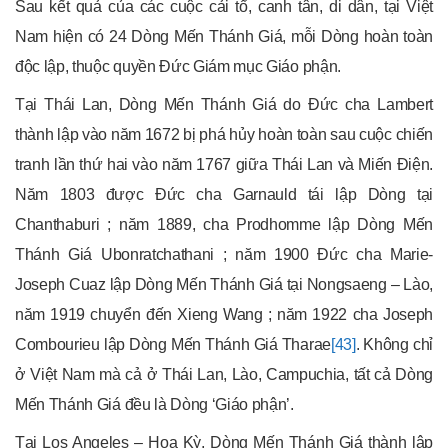
Sau kết quả của các cuộc cải tổ, canh tân, di dân, tại Việt
Nam hiện có 24 Dòng Mến Thánh Giá, mỗi Dòng hoàn toàn
độc lập, thuộc quyền Đức Giám mục Giáo phận.
Tại Thái Lan, Dòng Mến Thánh Giá do Đức cha Lambert
thành lập vào năm 1672 bị phá hủy hoàn toàn sau cuộc chiến
tranh lần thứ hai vào năm 1767 giữa Thái Lan và Miến Điện.
Năm 1803 được Đức cha Garnauld tái lập Dòng tại
Chanthaburi ; năm 1889, cha Prodhomme lập Dòng Mến
Thánh Giá Ubonratchathani ; năm 1900 Đức cha Marie-
Joseph Cuaz lập Dòng Mến Thánh Giá tại Nongsaeng – Lào,
năm 1919 chuyển đến Xieng Wang ; năm 1922 cha Joseph
Combourieu lập Dòng Mến Thánh Giá Tharae
[43]
. Không chỉ
ở Việt Nam mà cả ở Thái Lan, Lào, Campuchia, tất cả Dòng
Mến Thánh Giá đều là Dòng ‘Giáo phận’.
Tại Los Angeles – Hoa Kỳ, Dòng Mến Thánh Giá thành lập