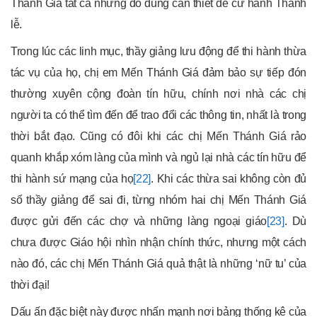
Thánh Giá tất cả những đồ dùng cần thiết để cử hành Thánh
lễ.
Trong lúc các linh mục, thầy giảng lưu động để thi hành thừa
tác vụ của họ, chị em Mến Thánh Giá đảm bảo sự tiếp đón
thường xuyên cộng đoàn tín hữu, chính nơi nhà các chị
người ta có thể tìm đến để trao đổi các thông tin, nhất là trong
thời bắt đạo. Cũng có đôi khi các chị Mến Thánh Giá rảo
quanh khắp xóm làng của mình và ngủ lại nhà các tín hữu để
thi hành sứ mạng của họ
[22]
. Khi các thừa sai không còn đủ
số thầy giảng để sai đi, từng nhóm hai chị Mến Thánh Giá
được gửi đến các chợ và những làng ngoại giáo
[23]
. Dù
chưa được Giáo hội nhìn nhận chính thức, nhưng một cách
nào đó, các chị Mến Thánh Giá quả thật là những ‘nữ tu’ của
thời đại!
Dấu ấn đặc biệt này được nhấn mạnh nơi bảng thống kê của