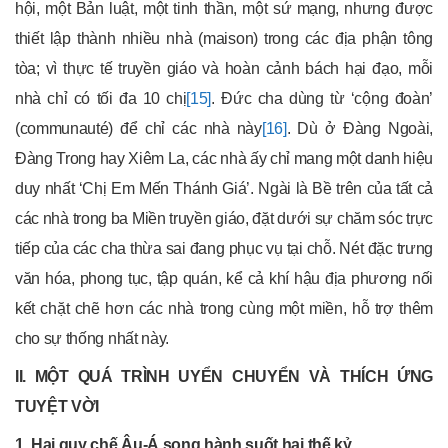
hội, một Bản luật, một tinh thần, một sứ mạng, nhưng được
thiết lập thành nhiều nhà (maison) trong các địa phận tông
tòa; vì thực tế truyền giáo và hoàn cảnh bách hại đạo, mỗi
nhà chỉ có tối đa 10 chị
[15]
. Đức cha dùng từ ‘cộng đoàn’
(communauté) để chỉ các nhà này
[16]
. Dù ở Đàng Ngoài,
Đàng Trong hay Xiêm La, các nhà ấy chỉ mang một danh hiệu
duy nhất ‘Chị Em Mến Thánh Giá’. Ngài là Bề trên của tất cả
các nhà trong ba Miền truyền giáo, đặt dưới sự chăm sóc trực
tiếp của các cha thừa sai đang phục vụ tại chỗ. Nét đặc trưng
văn hóa, phong tục, tập quán, kể cả khí hậu địa phương nối
kết chặt chẽ hơn các nhà trong cùng một miền, hỗ trợ thêm
cho sự thống nhất này.
II. MỘT QUÁ TRÌNH UYỂN CHUYỂN VÀ THÍCH ỨNG
TUYỆT VỜI
1. Hai quy chế Âu-Á song hành suốt hai thế kỷ