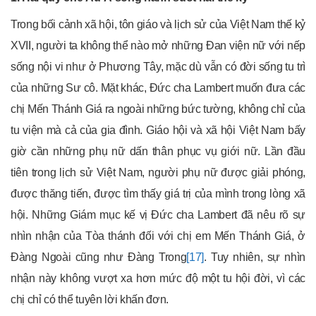
Trong bối cảnh xã hội, tôn giáo và lịch sử của Việt Nam thế kỷ
XVII, người ta không thể nào mở những Đan viện nữ với nếp
sống nội vi như ở Phương Tây, mặc dù vẫn có đời sống tu trì
của những Sư cô. Mặt khác, Đức cha Lambert muốn đưa các
chị Mến Thánh Giá ra ngoài những bức tường, không chỉ của
tu viện mà cả của gia đình. Giáo hội và xã hội Việt Nam bấy
giờ cần những phụ nữ dấn thân phục vụ giới nữ. Lần đầu
tiên trong lịch sử Việt Nam, người phụ nữ được giải phóng,
được thăng tiến, được tìm thấy giá trị của mình trong lòng xã
hội. Những Giám mục kế vị Đức cha Lambert đã nêu rõ sự
nhìn nhận của Tòa thánh đối với chị em Mến Thánh Giá, ở
Đàng Ngoài cũng như Đàng Trong
[17]
. Tuy nhiên, sự nhìn
nhận này không vượt xa hơn mức độ một tu hội đời, vì các
chị chỉ có thể tuyên lời khấn đơn.