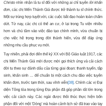
Christo
nhìn nhận là tu sĩ đối với những ai chỉ tuyên
lời khấn
đơn
, các chị Mến Thánh Giá được trở thành tu sĩ chính thức.
Một sự trùng hợp tuyệt vời, các cuộc bắt đạo hoàn toàn chấm
dứt. Từ nay, các chị có thể an cư, ở lại trong Tu viện nhiều
hơn và chú tâm vào việc đào tạo chính mình, vừa chuẩn bị
cho việc hệ trọng trong đời thánh hiến, vừa để đáp ứng
những nhu cầu phục vụ mới.
Tuy nhiên, phải đợi đến thế kỷ XX với Bộ Giáo luật 1917, các
chị Mến Thánh Giá mới được mời gọi thích ứng và cải cách
đời tu theo sự đánh dấu của từng giai đoạn: thanh tuyển, tập
sinh, khấn sinh … để chuẩn bị một cách chu đáo việc tuyên
khấn đơn, trước tạm thời, sau vĩnh viễn
[38]
. Chính các vị Đại
diện Tông tòa trong từng Địa phận đã góp phần rất lớn trong
việc cải cách này. Các ngài được thôi thúc thực hiện bổn
phận đối với một ‘Dòng’ mà hoàn cảnh lịch sử đã trao vào tay