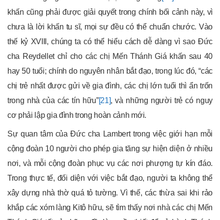
khấn cũng phải được giải quyết trong chính bối cảnh này, vì
chưa là lời khấn tu sĩ, mọi sự đều có thể chuẩn chước. Vào
thế kỷ XVIII, chúng ta có thể hiểu cách dễ dàng vì sao Đức
cha Reydellet chỉ cho các chị Mến Thánh Giá khấn sau 40
hay 50 tuổi; chính do nguyên nhân bắt đạo, trong lúc đó, “các
chị trẻ nhất được gửi về gia đình, các chị lớn tuổi thì ẩn trốn
trong nhà của các tín hữu”
[21]
, và những người trẻ có nguy
cơ phải lập gia đình trong hoàn cảnh mới.
Sự quan tâm của Đức cha Lambert trong việc giới hạn mỗi
cộng đoàn 10 người cho phép gia tăng sự hiện diện ở nhiều
nơi, và mỗi cộng đoàn phục vụ các nơi phượng tự kín đáo.
Trong thực tế, đối diện với việc bắt đạo, người ta không thể
xây dựng nhà thờ quá tỏ tường. Vì thế, các thừa sai khi rảo
khắp các xóm làng Kitô hữu, sẽ tìm thấy nơi nhà các chị Mến