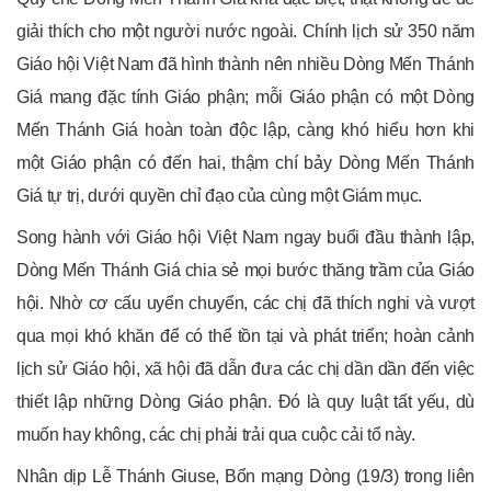
giải thích cho một người nước ngoài. Chính lịch sử 350 năm
Giáo hội Việt Nam đã hình thành nên nhiều Dòng Mến Thánh
Giá mang đặc tính Giáo phận; mỗi Giáo phận có một Dòng
Mến Thánh Giá hoàn toàn độc lập, càng khó hiểu hơn khi
một Giáo phận có đến hai, thậm chí bảy Dòng Mến Thánh
Giá tự trị, dưới quyền chỉ đạo của cùng một Giám mục.
Song hành với Giáo hội Việt Nam ngay buổi đầu thành lập,
Dòng Mến Thánh Giá chia sẻ mọi bước thăng trầm của Giáo
hội. Nhờ cơ cấu uyển chuyển, các chị đã thích nghi và vượt
qua mọi khó khăn để có thể tồn tại và phát triển; hoàn cảnh
lịch sử Giáo hội, xã hội đã dẫn đưa các chị dần dần đến việc
thiết lập những Dòng Giáo phận. Đó là quy luật tất yếu, dù
muốn hay không, các chị phải trải qua cuộc cải tổ này.
Nhân dịp Lễ Thánh Giuse, Bổn mạng Dòng (19/3) trong liên