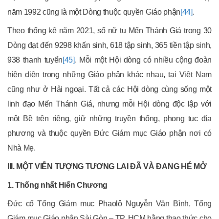
năm 1992 cũng là một Dòng thuộc quyền Giáo phận
[44]
.
Theo thống kê năm 2021, số nữ tu Mến Thánh Giá trong 30
Dòng đạt đến 9298 khấn sinh, 618 tập sinh, 365 tiền tập sinh,
938 thanh tuyển
[45]
. Mỗi một Hội dòng có nhiều cộng đoàn
hiện diện trong những Giáo phận khác nhau, tại Việt Nam
cũng như ở Hải ngoại. Tất cả các Hội dòng cùng sống một
linh đạo Mến Thánh Giá, nhưng mỗi Hội dòng độc lập với
một Bề trên riêng, giữ những truyền thống, phong tục địa
phương và thuộc quyền Đức Giám mục Giáo phận nơi có
Nhà Mẹ.
III. MỘT VIỄN TƯỢNG TƯƠNG LAI ĐÃ VÀ ĐANG HÉ MỞ
1. Thống nhất Hiến Chương
Đức cố Tổng Giám mục Phaolô Nguyễn Văn Bình, Tổng
Giám mục Giáo phận Sài Gòn – TP. HCM hằng thao thức cho