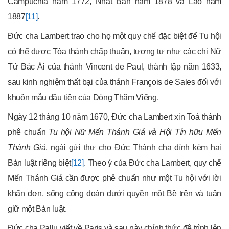
Campuchia năm 1772, Nhật Bản năm 1878 và Lào năm
1887
[11]
.
Đức cha Lambert trao cho họ một quy chế đặc biệt để Tu hội
có thể được Tòa thánh chấp thuận, tương tự như các chị Nữ
Tử Bác Ái của thánh Vincent de Paul, thành lập năm 1633,
sau kinh nghiệm thất bại của thánh François de Sales đối với
khuôn mẫu đầu tiên của Dòng Thăm Viếng.
Ngày 12 tháng 10 năm 1670, Đức cha Lambert xin Toà thánh
phê chuẩn
Tu hội Nữ Mến Thánh Giá và Hội Tín hữu Mến
Thánh Giá
, ngài gửi thư cho Đức Thánh cha đính kèm hai
Bản luật riêng biệt
[12]
. Theo ý của Đức cha Lambert, quy chế
Mến Thánh Giá cần được phê chuẩn như một Tu hội với lời
khấn đơn, sống cộng đoàn dưới quyền một Bề trên và tuân
giữ một Bản luật.
Đức cha Pallu viết về Paris và sau này chính thức đệ trình lên