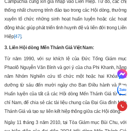
Campuchia cũng xin gia nhập vào Liên Hiệp. Từ đó, các chị
thống nhất chương trình đào tạo trong các Hội dòng, thường
xuyên tổ chức những sinh hoạt huấn luyện hoặc các hoạt
động khác giúp phát triển tình huynh đệ và liên đới trong Liên
Hiệp
[47]
.
3. Liên Hội dòng Mến Thánh Giá Việt Nam:
Từ năm 1990, với sự khích lệ của Đức Tổng Giám mục
Phaolô Nguyễn Văn Bình và gợi ý của cha Phi Khanh, hằng
năm Nhóm Nghiên cứu tổ chức một hoặc hai Khóa Bồi
dưỡng từ sáu đến mười ngày cho Ban Điều hành và Ban
Huấn luyện của tất cả các Hội dòng Mến Thánh Giá từ Bắc
chí Nam, để chia sẻ các tài liệu chung của Đại Gia đình Mến
Thánh Giá và tạo sự liên kết hiệp thông giữa các Hội dòng.
Ngày 11 tháng 3 năm 2010, tại Tòa Giám mục Bùi Chu, với