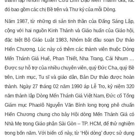
thành lập Nhóm Nghiên Cứu Linh Đạo Mến Thánh Giá, lúc
đó bao gồm các chị Bề trên và Thư ký của mỗi Dòng.
Năm 1987, từ những di sản tinh thần của Đấng Sáng Lập,
cộng với hai nguồn Kinh Thánh và Giáo huấn của Giáo hội,
đặc biệt Bộ Giáo Luật 1983, Nhóm bắt đầu soạn Dự thảo
Hiến Chương. Lúc này có thêm các thành viên thuộc Dòng
Mến Thánh Giá Huế, Phan Thiết, Nha Trang, Cái Nhum …
Được sự hỗ trợ của nhiều chuyên viên, quý Đức Cha, quý Bề
trên, Linh mục, Tu sĩ và giáo dân, Bản Dự thảo được hoàn
thành. Ngày 27 tháng 02 năm 1990 áp Lễ Tro, kỷ niệm 320
năm thành lập Dòng Mến Thánh Giá Việt Nam, Đức cố Tổng
Giám mục Phaolô Nguyễn Văn Bình long trọng phê chuẩn
Hiến Chương chung cho bảy Hội dòng Mến Thánh Giá có
Nhà Mẹ trong Giáo phận Sài Gòn – TP. HCM, để thử nghiệm
trong bốn năm. Với biến cố này, từ ‘Hội dòng’ được sử dụng