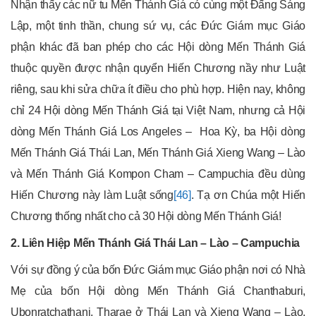
Nhận thấy các nữ tu Mến Thánh Giá có cùng một Đấng Sáng
Lập, một tinh thần, chung sứ vụ, các Đức Giám mục Giáo
phận khác đã ban phép cho các Hội dòng Mến Thánh Giá
thuộc quyền được nhận quyển Hiến Chương nầy như Luật
riêng, sau khi sửa chữa ít điều cho phù hợp. Hiện nay, không
chỉ 24 Hội dòng Mến Thánh Giá tại Việt Nam, nhưng cả Hội
dòng Mến Thánh Giá Los Angeles – Hoa Kỳ, ba Hội dòng
Mến Thánh Giá Thái Lan, Mến Thánh Giá Xieng Wang – Lào
và Mến Thánh Giá Kompon Cham – Campuchia đều dùng
Hiến Chương này làm Luật sống
[46]
. Tạ ơn Chúa một Hiến
Chương thống nhất cho cả 30 Hội dòng Mến Thánh Giá!
2. Liên Hiệp Mến Thánh Giá Thái Lan – Lào – Campuchia
Với sự đồng ý của bốn Đức Giám mục Giáo phận nơi có Nhà
Mẹ của bốn Hội dòng Mến Thánh Giá Chanthaburi,
Ubonratchathani, Tharae ở Thái Lan và Xieng Wang – Lào,