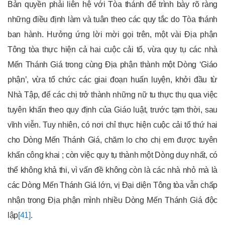
Bản quyền phải liên hệ với Tòa thánh để trình bày rõ ràng
những điều định làm và tuân theo các quy tắc do Tòa thánh
ban hành. Hưởng ứng lời mời gọi trên, một vài Địa phận
Tông tòa thực hiện cả hai cuộc cải tổ, vừa quy tụ các nhà
Mến Thánh Giá trong cùng Địa phận thành một Dòng ‘Giáo
phận’, vừa tổ chức các giai đoạn huấn luyện, khởi đầu từ
Nhà Tập, để các chị trở thành những nữ tu thực thụ qua việc
tuyên khấn theo quy định của Giáo luật, trước tạm thời, sau
vĩnh viễn. Tuy nhiên, có nơi chỉ thực hiện cuộc cải tổ thứ hai
cho Dòng Mến Thánh Giá, chăm lo cho chị em được tuyên
khấn công khai ; còn việc quy tụ thành một Dòng duy nhất, có
thể không khả thi, vì vấn đề không còn là các nhà nhỏ mà là
các Dòng Mến Thánh Giá lớn, vị Đại diện Tông tòa vẫn chấp
nhận trong Địa phận mình nhiều Dòng Mến Thánh Giá độc
lập
[41]
.