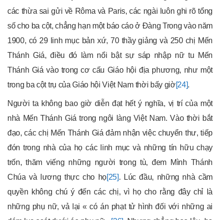
các thừa sai gửi về Rôma và Paris, các ngài luôn ghi rõ tổng
số cho ba cột, chẳng hạn một báo cáo ở Đàng Trong vào năm
1900, có 29 linh mục bản xứ, 70 thầy giảng và 250 chị Mến
Thánh Giá, điều đó làm nổi bật sự sáp nhập nữ tu Mến
Thánh Giá vào trong cơ cấu Giáo hội địa phương, như một
trong ba cột trụ của Giáo hội Việt Nam thời bấy giờ
[24]
.
Người ta không bao giờ diễn đạt hết ý nghĩa, vị trí của một
nhà Mến Thánh Giá trong ngôi làng Việt Nam. Vào thời bắt
đạo, các chị Mến Thánh Giá đảm nhận việc chuyển thư, tiếp
đón trong nhà của họ các linh mục và những tín hữu chạy
trốn, thăm viếng những người trong tù, đem Mình Thánh
Chúa và lương thực cho họ
[25]
. Lúc đầu, những nhà cầm
quyền không chú ý đến các chị, vì họ cho rằng đây chỉ là
những phụ nữ, vả lại « có án phạt tử hình đối với những ai