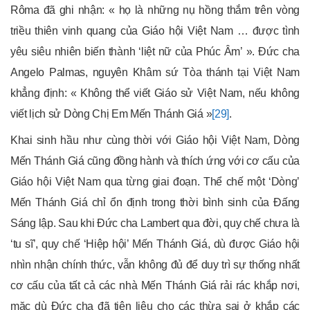
Rôma đã ghi nhận: « họ là những nụ hồng thắm trên vòng
triều thiên vinh quang của Giáo hội Việt Nam … được tình
yêu siêu nhiên biến thành ‘liệt nữ của Phúc Âm’ ». Đức cha
Angelo Palmas, nguyên Khâm sứ Tòa thánh tại Việt Nam
khẳng định: « Không thể viết Giáo sử Việt Nam, nếu không
viết lịch sử Dòng Chị Em Mến Thánh Giá »
[29]
.
Khai sinh hầu như cùng thời với Giáo hội Việt Nam, Dòng
Mến Thánh Giá cũng đồng hành và thích ứng với cơ cấu của
Giáo hội Việt Nam qua từng giai đoạn. Thể chế một ‘Dòng’
Mến Thánh Giá chỉ ổn định trong thời bình sinh của Đấng
Sáng lập. Sau khi Đức cha Lambert qua đời, quy chế chưa là
‘tu sĩ’, quy chế ‘Hiệp hội’ Mến Thánh Giá, dù được Giáo hội
nhìn nhận chính thức, vẫn không đủ để duy trì sự thống nhất
cơ cấu của tất cả các nhà Mến Thánh Giá rải rác khắp nơi,
mặc dù Đức cha đã tiên liệu cho các thừa sai ở khắp các