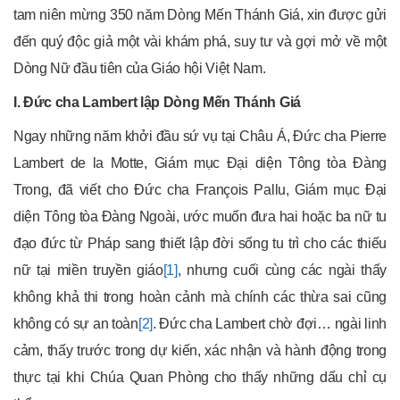
tam niên mừng 350 năm Dòng Mến Thánh Giá, xin được gửi
đến quý độc giả một vài khám phá, suy tư và gợi mở về một
Dòng Nữ đầu tiên của Giáo hội Việt Nam.
I. Đức cha Lambert lập Dòng Mến Thánh Giá
Ngay những năm khởi đầu sứ vụ tại Châu Á, Đức cha Pierre
Lambert de la Motte, Giám mục Đại diện Tông tòa Đàng
Trong, đã viết cho Đức cha François Pallu, Giám mục Đại
diện Tông tòa Đàng Ngoài, ước muốn đưa hai hoặc ba nữ tu
đạo đức từ Pháp sang thiết lập đời sống tu trì cho các thiếu
nữ tại miền truyền giáo
[1]
, nhưng cuối cùng các ngài thấy
không khả thi trong hoàn cảnh mà chính các thừa sai cũng
không có sự an toàn
[2]
. Đức cha Lambert chờ đợi… ngài linh
cảm, thấy trước trong dự kiến, xác nhận và hành động trong
thực tại khi Chúa Quan Phòng cho thấy những dấu chỉ cụ