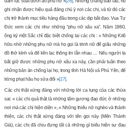
dám lục soát dưới áo phụ nữ »
[26]
. Nhưng chẳng bao lâu, họ
ghi nhận được hiệu quả đáng chú ý nơi các chị, và từ đó các
chị trở thành mục tiêu hàng đầu trong các dịp bắt đạo. Vua Tự
Đức xem các chị như những “phụ nữ xấu xa”. Năm 1860,
ông ký một Sắc chỉ đặc biệt chống lại các chị : « Những Kitô
hữu nhờ những phụ nữ mà họ gọi là trinh nữ để giấu những
đồ thờ kính và để liên lạc thông tin lẫn nhau … Nếu người ta
bắt giữ được những phụ nữ xấu xa này, cần phải tuân theo
những bản án chống lại họ, trong tỉnh Hà Nội và Phú Yên, để
trừng phạt hầu họ sửa đổi »
[27]
.
Các chị thật xứng đáng với những lời ca tụng của các thừa
sai: « các chị quả thật là những tấm gương đạo đức ở những
nơi mà các chị hiện diện », « Những thiếu nữ nghèo và thánh
thiện, các chị thật xứng đáng với tên gọi này (Mến Thánh
Giá), các chị đã chịu đựng tất cả những gì biểu hiện sự đau