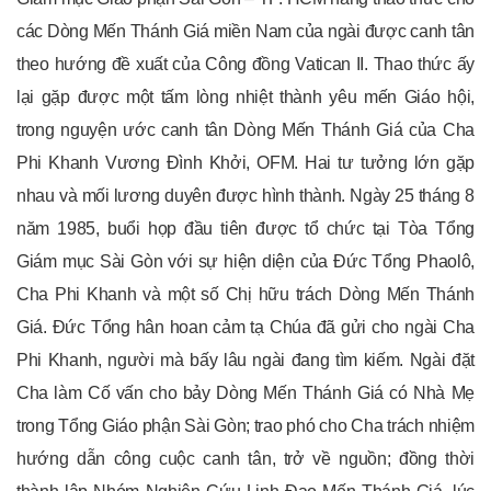
các Dòng Mến Thánh Giá miền Nam của ngài được canh tân
theo hướng đề xuất của Công đồng Vatican II. Thao thức ấy
lại gặp được một tấm lòng nhiệt thành yêu mến Giáo hội,
trong nguyện ước canh tân Dòng Mến Thánh Giá của Cha
Phi Khanh Vương Đình Khởi, OFM. Hai tư tưởng lớn gặp
nhau và mối lương duyên được hình thành. Ngày 25 tháng 8
năm 1985, buổi họp đầu tiên được tổ chức tại Tòa Tổng
Giám mục Sài Gòn với sự hiện diện của Đức Tổng Phaolô,
Cha Phi Khanh và một số Chị hữu trách Dòng Mến Thánh
Giá. Đức Tổng hân hoan cảm tạ Chúa đã gửi cho ngài Cha
Phi Khanh, người mà bấy lâu ngài đang tìm kiếm. Ngài đặt
Cha làm Cố vấn cho bảy Dòng Mến Thánh Giá có Nhà Mẹ
trong Tổng Giáo phận Sài Gòn; trao phó cho Cha trách nhiệm
hướng dẫn công cuộc canh tân, trở về nguồn; đồng thời