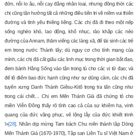
đớn, nỗi lo âu, nỗi cay đắng nhân loại, nhưng đồng thời các
chị cũng tận hưởng tất cả những điều tiên tri về niềm vui thiên
đường và tình yêu thiêng liêng. Các chị đã đi theo một nếp
sống nghèo khó, lao động, khổ nhục, rảo khắp các nẻo
đường của Annam, thăm viếng các làng xã, để tái sinh các trẻ
em trong nước Thánh tẩy; dù nguy cơ cho tính mạng của
mình, các chị đã cất giấu các linh mục trong thời gian bắt đạo,
đem bánh Hằng Sống vào tận trong tù cho các vị tử đạo; và
để tô điểm bao đức hạnh cũng như sự dũng cảm, các chị đã
tuyên xưng Danh Thánh Giêsu-Kitô trong tra tấn cũng như
trong cái chết… Chị em Mến Thánh Giá đã chứng tỏ cho
miền Viễn Đông thấy rõ tính cao cả của sự khiêm hạ, vinh
quang của đức vâng phục, vẻ lộng lẫy của đức khiết
trinh
!»
[28]
.
Nhân dịp mừng Tam bách Chu niên thành lập Dòng
Mến Thánh Giá (1670-1970), Tập san Liên Tu sĩ Việt Nam ở