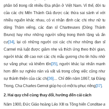
phân bổ trong rất nhiều Địa phận ở Việt Nam. Vì thế, đời tu
của các chị Mến Thánh Giá được các thừa sai sánh ví với
nhiều nguồn khác nhau, có vị nhận định các chị như nữ tu
dòng Thăm viếng, các đan sĩ Chartreuses (Dòng Thánh
Bruno) hay như những người sống trong thinh lặng và ẩn
cư
[34]
, lại có những người coi các chị như những đan sĩ
Carmel mà luật được giảm nhẹ và thích ứng theo thời gian,
người khác đề cao nơi các chị mẫu gương cho tín hữu nhờ
sự vâng phục và khiêm tốn
[35]
, người khác lại nhấn mạnh
hơn đến sự nghèo nàn và vất vả trong công việc cũng như
sự thánh thiện của các chị
[36]
… Chỉ đến năm 1867, tại Đàng
Trong, Cha Charles Gernot giúp họ có một tu phục riêng
[37]
.
2. Hai quy chế cùng thay đổi, hướng đến cải cách
Năm 1900, Đức Giáo hoàng Léo XIII ra Tông hiến
Conditae a