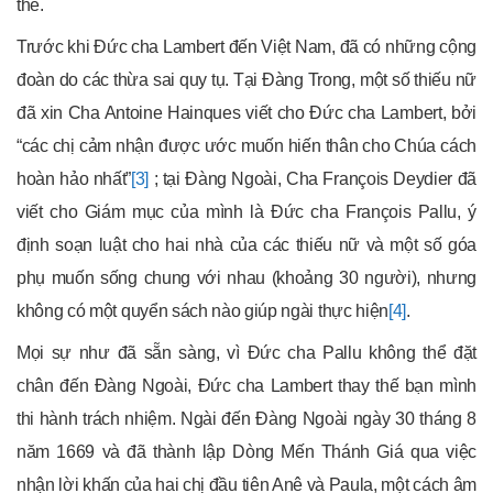
thể.
Trước khi Đức cha Lambert đến Việt Nam, đã có những cộng
đoàn do các thừa sai quy tụ. Tại Đàng Trong, một số thiếu nữ
đã xin Cha Antoine Hainques viết cho Đức cha Lambert, bởi
“các chị cảm nhận được ước muốn hiến thân cho Chúa cách
hoàn hảo nhất”
[3]
; tại Đàng Ngoài, Cha François Deydier đã
viết cho Giám mục của mình là Đức cha François Pallu, ý
định soạn luật cho hai nhà của các thiếu nữ và một số góa
phụ muốn sống chung với nhau (khoảng 30 người), nhưng
không có một quyển sách nào giúp ngài thực hiện
[4]
.
Mọi sự như đã sẵn sàng, vì Đức cha Pallu không thể đặt
chân đến Đàng Ngoài, Đức cha Lambert thay thế bạn mình
thi hành trách nhiệm. Ngài đến Đàng Ngoài ngày 30 tháng 8
năm 1669 và đã thành lập Dòng Mến Thánh Giá qua việc
nhận lời khấn của hai chị đầu tiên Anê và Paula, một cách âm