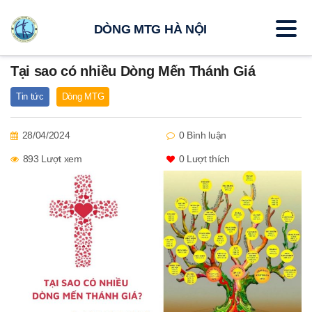
DÒNG MTG HÀ NỘI
Tại sao có nhiều Dòng Mến Thánh Giá
Tin tức
Dòng MTG
28/04/2024
0 Bình luận
893 Lượt xem
0
Lượt thích