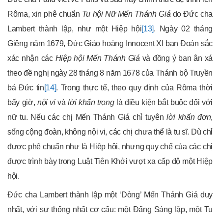
Rôma, xin phê chuẩn
Tu hội Nữ Mến Thánh Giá
do Đức cha
Lambert thành lập, như một Hiệp hội
[13]
. Ngày 02 tháng
Giêng năm 1679, Đức Giáo hoàng Innocent XI ban Đoản sắc
xác nhận các
Hiệp hội Mến Thánh Giá
và đồng ý ban ân xá
theo đề nghị ngày 28 tháng 8 năm 1678 của Thánh bộ Truyền
bá Đức tin
[14]
. Trong thực tế, theo quy định của Rôma thời
bấy giờ,
nội vi
và
lời khấn trọng
là điều kiện bắt buộc đối với
nữ tu. Nếu các chị Mến Thánh Giá chỉ tuyên
lời khấn đơn
,
sống cộng đoàn, không nội vi, các chị chưa thể là tu sĩ. Dù chỉ
được phê chuẩn như là Hiệp hội, nhưng quy chế của các chị
được trình bày trong Luật Tiên Khởi vượt xa cấp độ một Hiệp
hội.
Đức cha Lambert thành lập một ‘Dòng’ Mến Thánh Giá duy
nhất, với sự thống nhất cơ cấu: một Đấng Sáng lập, một Tu