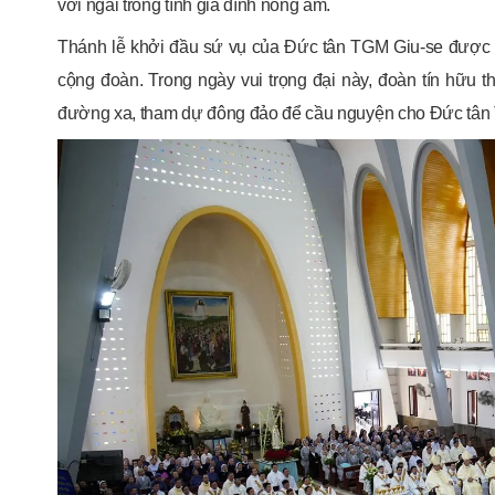
với ngài trong tình gia đình nồng ấm.
Thánh lễ khởi đầu sứ vụ của Đức tân TGM Giu-se được c
cộng đoàn. Trong ngày vui trọng đại này, đoàn tín hữu
đường xa, tham dự đông đảo để cầu nguyện cho Đức tân