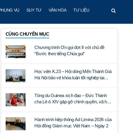
PHỤNG VỤ
SUY TƯ
VĂN HÓA
TƯ LIỆU
CÙNG CHUYÊN MỤC
Chương trình Ơn gọi đợt II với chủ đề
“Bước theo tiếng Chúa gọi”
Học viện K.23 – Hội dòng Mến Thánh Giá
Hà Nội bảo vệ khóa luận tốt nghiệp tại
Học viện Thần học Thánh Phêrô Lê Tùy
Tông du Guinea xích đạo – Đức Thánh
cha Lê-ô XIV gặp gỡ chính quyền, xã hội
dân sự và ngoại giao đoàn
Hành trình hiệp thông Ad Limina 2026 của
Hội đồng Giám mục Việt Nam – Ngày 2