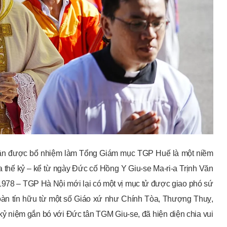
gân được bổ nhiệm làm Tổng Giám mục TGP Huế là một niềm
ửa thế kỷ – kể từ ngày Đức cố Hồng Y Giu-se Ma-ri-a Trịnh Văn
78 – TGP Hà Nội mới lại có một vị mục tử được giao phó sứ
 đoàn tín hữu từ một số Giáo xứ như Chính Tòa, Thượng Thuỵ,
 niệm gắn bó với Đức tân TGM Giu-se, đã hiện diện chia vui