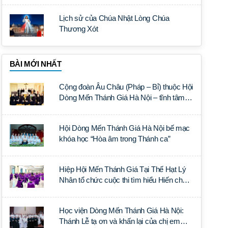
Lịch sử của Chúa Nhật Lòng Chúa
Thương Xót
BÀI MỚI NHẤT
Cộng đoàn Âu Châu (Pháp – Bỉ) thuộc Hội
Dòng Mến Thánh Giá Hà Nội – tĩnh tâm
năm tại Đan viện La Trappe
Hội Dòng Mến Thánh Giá Hà Nội bế mạc
khóa học “Hòa âm trong Thánh ca”
Hiệp Hội Mến Thánh Giá Tại Thế Hạt Lý
Nhân tổ chức cuộc thi tìm hiểu Hiến chế
Tín lý Ánh Sáng Muôn Dân
Học viện Dòng Mến Thánh Giá Hà Nội:
Thánh Lễ tạ ơn và khấn lại của chị em