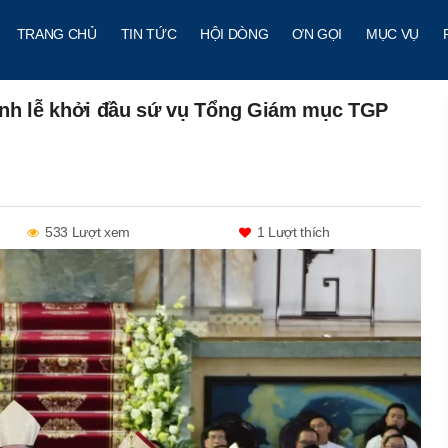
TRANG CHỦ
TIN TỨC
HỘI DÒNG
ƠN GỌI
MỤC VỤ
ánh lễ khởi đầu sứ vụ Tổng Giám mục TGP
533 Lượt xem
1
Lượt thích