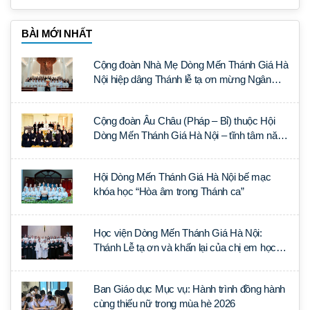
BÀI MỚI NHẤT
Cộng đoàn Nhà Mẹ Dòng Mến Thánh Giá Hà
Nội hiệp dâng Thánh lễ tạ ơn mừng Ngân
khánh Linh mục cha Luca Trần Đức
Cộng đoàn Âu Châu (Pháp – Bỉ) thuộc Hội
Dòng Mến Thánh Giá Hà Nội – tĩnh tâm năm
tại Đan viện La Trappe
Hội Dòng Mến Thánh Giá Hà Nội bế mạc
khóa học “Hòa âm trong Thánh ca”
Học viện Dòng Mến Thánh Giá Hà Nội:
Thánh Lễ tạ ơn và khấn lại của chị em học
tập tại Sài Gòn
Ban Giáo dục Mục vụ: Hành trình đồng hành
cùng thiếu nữ trong mùa hè 2026