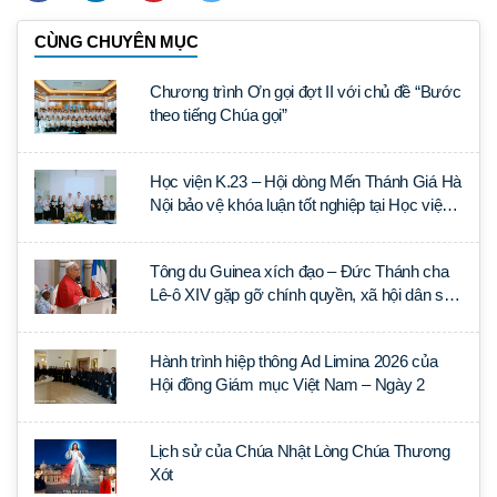
CÙNG CHUYÊN MỤC
Chương trình Ơn gọi đợt II với chủ đề “Bước
theo tiếng Chúa gọi”
Học viện K.23 – Hội dòng Mến Thánh Giá Hà
Nội bảo vệ khóa luận tốt nghiệp tại Học viện
Thần học Thánh Phêrô Lê Tùy
Tông du Guinea xích đạo – Đức Thánh cha
Lê-ô XIV gặp gỡ chính quyền, xã hội dân sự
và ngoại giao đoàn
Hành trình hiệp thông Ad Limina 2026 của
Hội đồng Giám mục Việt Nam – Ngày 2
Lịch sử của Chúa Nhật Lòng Chúa Thương
Xót