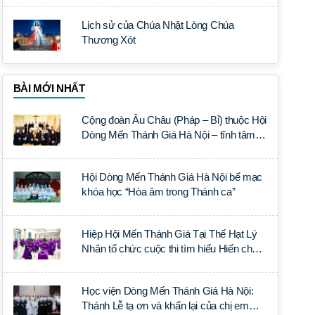
Lịch sử của Chúa Nhật Lòng Chúa
Thương Xót
BÀI MỚI NHẤT
Cộng đoàn Âu Châu (Pháp – Bỉ) thuộc Hội
Dòng Mến Thánh Giá Hà Nội – tĩnh tâm
năm tại Đan viện La Trappe
Hội Dòng Mến Thánh Giá Hà Nội bế mạc
khóa học “Hòa âm trong Thánh ca”
Hiệp Hội Mến Thánh Giá Tại Thế Hạt Lý
Nhân tổ chức cuộc thi tìm hiểu Hiến chế
Tín lý Ánh Sáng Muôn Dân
Học viện Dòng Mến Thánh Giá Hà Nội:
Thánh Lễ tạ ơn và khấn lại của chị em