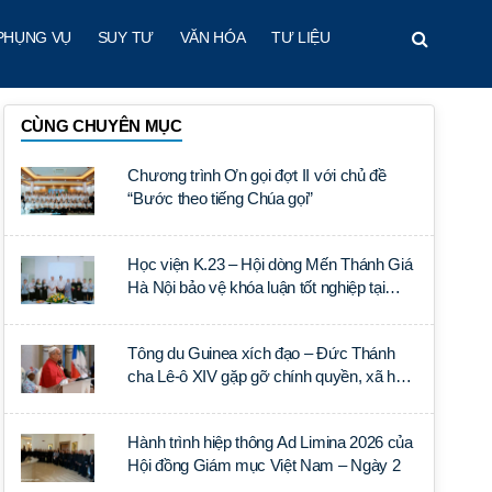
PHỤNG VỤ
SUY TƯ
VĂN HÓA
TƯ LIỆU
CÙNG CHUYÊN MỤC
Chương trình Ơn gọi đợt II với chủ đề
“Bước theo tiếng Chúa gọi”
Học viện K.23 – Hội dòng Mến Thánh Giá
Hà Nội bảo vệ khóa luận tốt nghiệp tại
Học viện Thần học Thánh Phêrô Lê Tùy
Tông du Guinea xích đạo – Đức Thánh
cha Lê-ô XIV gặp gỡ chính quyền, xã hội
dân sự và ngoại giao đoàn
Hành trình hiệp thông Ad Limina 2026 của
Hội đồng Giám mục Việt Nam – Ngày 2