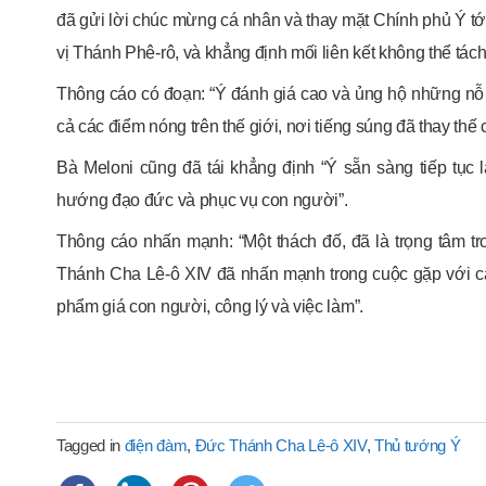
đã gửi lời chúc mừng cá nhân và thay mặt Chính phủ Ý 
vị Thánh Phê-rô, và khẳng định mối liên kết không thể tách
Thông cáo có đoạn: “Ý đánh giá cao và ủng hộ những nỗ 
cả các điểm nóng trên thế giới, nơi tiếng súng đã thay thế 
Bà Meloni cũng đã tái khẳng định “Ý sẵn sàng tiếp tục l
hướng đạo đức và phục vụ con người”.
Thông cáo nhấn mạnh: “Một thách đố, đã là trọng tâm t
Thánh Cha Lê-ô XIV đã nhấn mạnh trong cuộc gặp với cá
phẩm giá con người, công lý và việc làm”.
Tagged in
điện đàm
,
Đức Thánh Cha Lê-ô XIV
,
Thủ tướng Ý