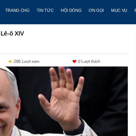
TRANG CHỦ
TIN TỨC
HỘI DÒNG
ƠN GỌI
MỤC VỤ
Lê-ô XIV
288 Lượt xem
0
Lượt thích