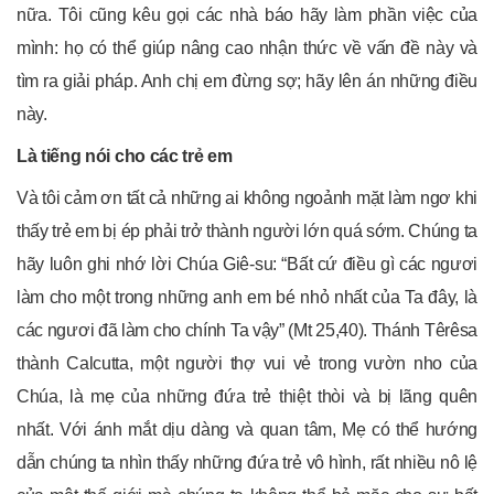
nữa. Tôi cũng kêu gọi các nhà báo hãy làm phần việc của
mình: họ có thể giúp nâng cao nhận thức về vấn đề này và
tìm ra giải pháp. Anh chị em đừng sợ; hãy lên án những điều
này.
Là tiếng nói cho các trẻ em
Và tôi cảm ơn tất cả những ai không ngoảnh mặt làm ngơ khi
thấy trẻ em bị ép phải trở thành người lớn quá sớm. Chúng ta
hãy luôn ghi nhớ lời Chúa Giê-su: “Bất cứ điều gì các ngươi
làm cho một trong những anh em bé nhỏ nhất của Ta đây, là
các ngươi đã làm cho chính Ta vậy” (Mt 25,40). Thánh Têrêsa
thành Calcutta, một người thợ vui vẻ trong vườn nho của
Chúa, là mẹ của những đứa trẻ thiệt thòi và bị lãng quên
nhất. Với ánh mắt dịu dàng và quan tâm, Mẹ có thể hướng
dẫn chúng ta nhìn thấy những đứa trẻ vô hình, rất nhiều nô lệ