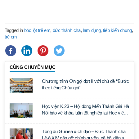
Tagged in
bóc lột trẻ em
,
đức thánh cha
,
lạm dụng
,
tiếp kiến chung
,
trẻ em
CÙNG CHUYÊN MỤC
Chương trình Ơn gọi đợt II với chủ đề “Bước
theo tiếng Chúa gọi”
Học viện K.23 – Hội dòng Mến Thánh Giá Hà
Nội bảo vệ khóa luận tốt nghiệp tại Học viện
Thần học Thánh Phêrô Lê Tùy
Tông du Guinea xích đạo – Đức Thánh cha
Lê-ô XIV gặp gỡ chính quyền, xã hội dân sự