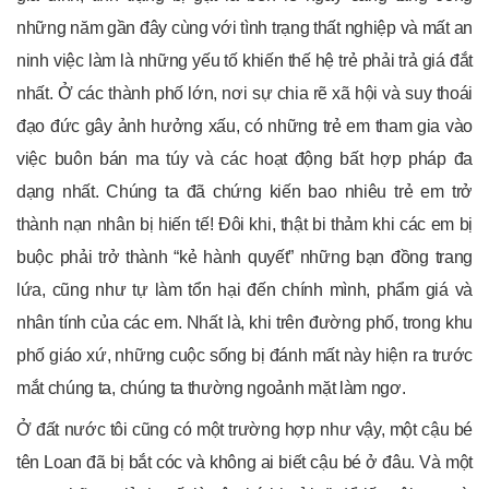
những năm gần đây cùng với tình trạng thất nghiệp và mất an
ninh việc làm là những yếu tố khiến thế hệ trẻ phải trả giá đắt
nhất. Ở các thành phố lớn, nơi sự chia rẽ xã hội và suy thoái
đạo đức gây ảnh hưởng xấu, có những trẻ em tham gia vào
việc buôn bán ma túy và các hoạt động bất hợp pháp đa
dạng nhất. Chúng ta đã chứng kiến ​​bao nhiêu trẻ em trở
thành nạn nhân bị hiến tế! Đôi khi, thật bi thảm khi các em bị
buộc phải trở thành “kẻ hành quyết” những bạn đồng trang
lứa, cũng như tự làm tổn hại đến chính mình, phẩm giá và
nhân tính của các em. Nhất là, khi trên đường phố, trong khu
phố giáo xứ, những cuộc sống bị đánh mất này hiện ra trước
mắt chúng ta, chúng ta thường ngoảnh mặt làm ngơ.
Ở đất nước tôi cũng có một trường hợp như vậy, một cậu bé
tên Loan đã bị bắt cóc và không ai biết cậu bé ở đâu. Và một