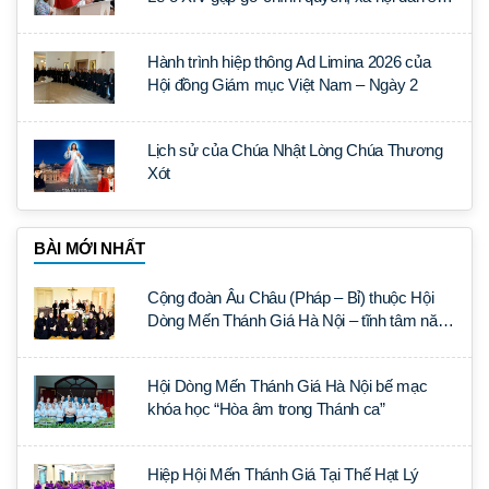
và ngoại giao đoàn
Hành trình hiệp thông Ad Limina 2026 của
Hội đồng Giám mục Việt Nam – Ngày 2
Lịch sử của Chúa Nhật Lòng Chúa Thương
Xót
BÀI MỚI NHẤT
Cộng đoàn Âu Châu (Pháp – Bỉ) thuộc Hội
Dòng Mến Thánh Giá Hà Nội – tĩnh tâm năm
tại Đan viện La Trappe
Hội Dòng Mến Thánh Giá Hà Nội bế mạc
khóa học “Hòa âm trong Thánh ca”
Hiệp Hội Mến Thánh Giá Tại Thế Hạt Lý