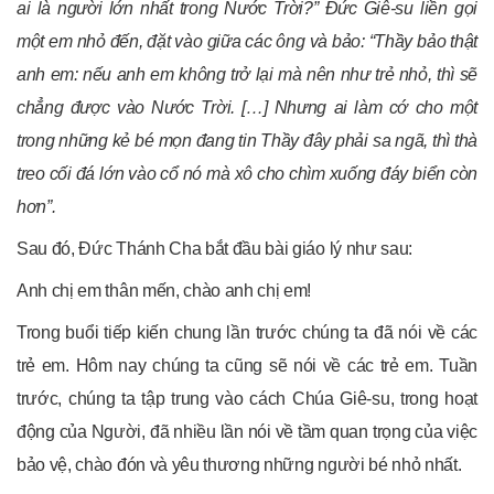
ai là người lớn nhất trong Nước Trời?” Đức Giê-su liền gọi
một em nhỏ đến, đặt vào giữa các ông và bảo: “Thầy bảo thật
anh em: nếu anh em không trở lại mà nên như trẻ nhỏ, thì sẽ
chẳng được vào Nước Trời. […] Nhưng ai làm cớ cho một
trong những kẻ bé mọn đang tin Thầy đây phải sa ngã, thì thà
treo cối đá lớn vào cổ nó mà xô cho chìm xuống đáy biển còn
hơn”.
Sau đó, Đức Thánh Cha bắt đầu bài giáo lý như sau:
Anh chị em thân mến, chào anh chị em!
Trong buổi tiếp kiến chung lần trước chúng ta đã nói về các
trẻ em. Hôm nay chúng ta cũng sẽ nói về các trẻ em. Tuần
trước, chúng ta tập trung vào cách Chúa Giê-su, trong hoạt
động của Người, đã nhiều lần nói về tầm quan trọng của việc
bảo vệ, chào đón và yêu thương những người bé nhỏ nhất.