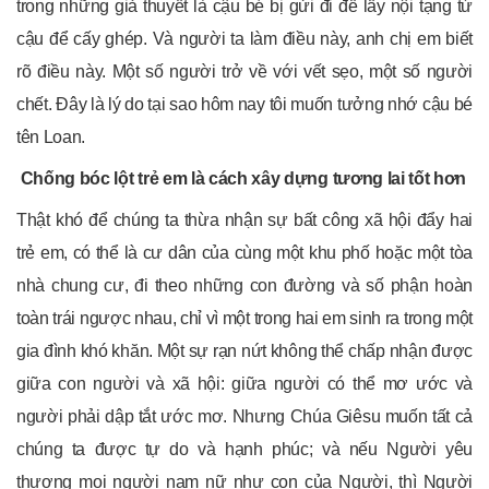
trong những giả thuyết là cậu bé bị gửi đi để lấy nội tạng từ
cậu để cấy ghép. Và người ta làm điều này, anh chị em biết
rõ điều này. Một số người trở về với vết sẹo, một số người
chết. Đây là lý do tại sao hôm nay tôi muốn tưởng nhớ cậu bé
tên Loan.
Chống bóc lột trẻ em là cách xây dựng tương lai tốt hơn
Thật khó để chúng ta thừa nhận sự bất công xã hội đẩy hai
trẻ em, có thể là cư dân của cùng một khu phố hoặc một tòa
nhà chung cư, đi theo những con đường và số phận hoàn
toàn trái ngược nhau, chỉ vì một trong hai em sinh ra trong một
gia đình khó khăn. Một sự rạn nứt không thể chấp nhận được
giữa con người và xã hội: giữa người có thể mơ ước và
người phải dập tắt ước mơ. Nhưng Chúa Giêsu muốn tất cả
chúng ta được tự do và hạnh phúc; và nếu Người yêu
thương mọi người nam nữ như con của Người, thì Người