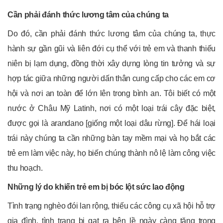
Cần phải đánh thức lương tâm của chúng ta
Do đó, cần phải đánh thức lương tâm của chúng ta, thực
hành sự gần gũi và liên đới cụ thể với trẻ em và thanh thiếu
niên bị lạm dụng, đồng thời xây dựng lòng tin tưởng và sự
hợp tác giữa những người dấn thân cung cấp cho các em cơ
hội và nơi an toàn để lớn lên trong bình an. Tôi biết có một
nước ở Châu Mỹ Latinh, nơi có một loại trái cây đặc biệt,
được gọi là arandano [giống một loại dâu rừng]. Để hái loại
trái này chúng ta cần những bàn tay mềm mại và họ bắt các
trẻ em làm việc này, họ biến chúng thành nô lệ làm công việc
thu hoạch.
Những lý do khiến trẻ em bị bóc lột sức lao động
Tình trạng nghèo đói lan rộng, thiếu các công cụ xã hội hỗ trợ
gia đình, tình trạng bị gạt ra bên lề ngày càng tăng trong