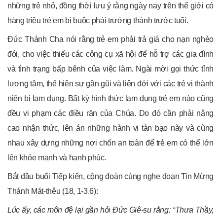
những trẻ nhỏ, đồng thời lưu ý rằng ngày nay trên thế giới có
hàng triệu trẻ em bị buộc phải trưởng thành trước tuổi.
Đức Thánh Cha nói rằng trẻ em phải trả giá cho nạn nghèo
đói, cho việc thiếu các công cụ xã hội để hỗ trợ các gia đình
và tình trạng bấp bênh của việc làm. Ngài mời gọi thức tỉnh
lương tâm, thể hiện sự gần gũi và liên đới với các trẻ vị thành
niên bị lạm dụng. Bất kỳ hình thức lạm dụng trẻ em nào cũng
đều vi phạm các điều răn của Chúa. Do đó cần phải nâng
cao nhận thức, lên án những hành vi tàn bạo này và cùng
nhau xây dựng những nơi chốn an toàn để trẻ em có thể lớn
lên khỏe mạnh và hạnh phúc.
Bắt đầu buổi Tiếp kiến, cộng đoàn cùng nghe đoạn Tin Mừng
Thánh Mát-thêu (18, 1-3.6):
Lúc ấy, các môn đệ lại gần hỏi Đức Giê-su rằng: “Thưa Thầy,