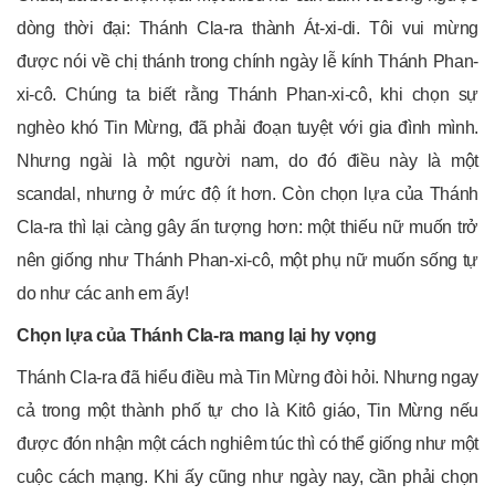
dòng thời đại: Thánh Cla-ra thành Át-xi-di. Tôi vui mừng
được nói về chị thánh trong chính ngày lễ kính Thánh Phan-
xi-cô. Chúng ta biết rằng Thánh Phan-xi-cô, khi chọn sự
nghèo khó Tin Mừng, đã phải đoạn tuyệt với gia đình mình.
Nhưng ngài là một người nam, do đó điều này là một
scandal, nhưng ở mức độ ít hơn. Còn chọn lựa của Thánh
Cla-ra thì lại càng gây ấn tượng hơn: một thiếu nữ muốn trở
nên giống như Thánh Phan-xi-cô, một phụ nữ muốn sống tự
do như các anh em ấy!
Chọn lựa của Thánh Cla-ra mang lại hy vọng
Thánh Cla-ra đã hiểu điều mà Tin Mừng đòi hỏi. Nhưng ngay
cả trong một thành phố tự cho là Kitô giáo, Tin Mừng nếu
được đón nhận một cách nghiêm túc thì có thể giống như một
cuộc cách mạng. Khi ấy cũng như ngày nay, cần phải chọn