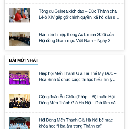
Tông du Guinea xích đạo – Đức Thánh cha
Lê-ô XIV gặp gỡ chính quyền, xã hội dân sự
và ngoại giao đoàn
Hành trình hiệp thông Ad Limina 2026 của
Hội đồng Giám mục Việt Nam – Ngày 2
BÀI MỚI NHẤT
Hiệp hội Mến Thánh Giá Tại Thế Mỹ Đức –
Hoà Bình tổ chức cuộc thi học hiểu Tín lý
Lumen Gentium
Cộng đoàn Âu Châu (Pháp – Bỉ) thuộc Hội
Dòng Mến Thánh Giá Hà Nội – tĩnh tâm năm
tại Đan viện La Trappe
Hội Dòng Mến Thánh Giá Hà Nội bế mạc
khóa học “Hòa âm trong Thánh ca”