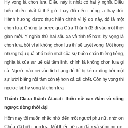
Hy vọng là chọn lựa. Điều này ít nhất có hai ý nghĩa Điều
hiển nhiên nhất là thế giới thay đổi nếu chúng ta thay đổi.
Hành hương được thực hiện chính vì lý do này, đó là một
chọn lựa. Chúng ta bước qua Cửa Thánh để đi vào một thời
gian mới. Ý nghĩa thứ hai sâu xa và tinh tế hơn: hy vọng là
chọn lựa, bởi vì ai không chọn lựa thì sẽ tuyệt vọng. Một trong
những hậu quả phổ biến nhất của sự buồn chán thiêng liêng,
nghĩa là của sự uể oải tâm linh, chính là không chọn lựa gì
cả. Người nào rơi vào tình trạng đó thì bị kéo xuống bởi một
sự lười biếng nội tâm còn tệ hơn cả cái chết. Còn hy vọng thì
ngược lại: hy vọng là chọn lựa.
Thánh Cla-ra thành Át-xi-di: thiếu nữ can đảm và sống
ngược dòng thời đại
Hôm nay tôi muốn nhắc nhớ đến một người phụ nữ, nhờ ơn
Chúa, đã biết chọn lựa. Một thiếu nữ can đảm và sống ngược