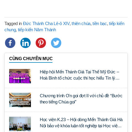
Tagged in
Đức Thánh Cha Lê-ô XIV
,
thiên chúa
,
tiền bạc
,
tiếp kiến
chung
,
tiếp kiến Năm Thánh
CÙNG CHUYÊN MỤC
Hiệp hội Mến Thánh Giá Tại Thế Mỹ Đức –
Hoà Bình tổ chức cuộc thi học hiểu Tín lý
Lumen Gentium
Chương trình Ơn gọi đợt II với chủ đề “Bước
theo tiếng Chúa gọi”
Học viện K.23 – Hội dòng Mến Thánh Giá Hà
Nội bảo vệ khóa luận tốt nghiệp tại Học viện
Thần học Thánh Phêrô Lê Tùy