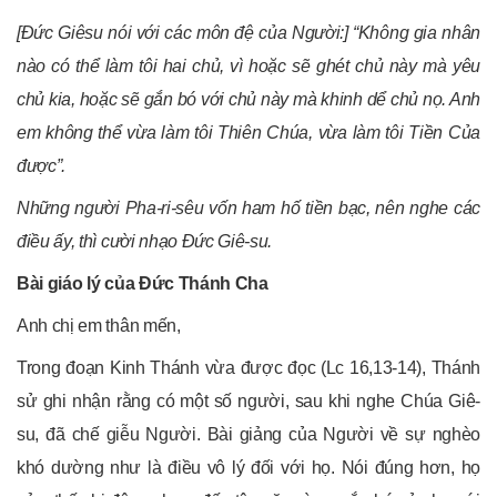
[Đức Giêsu nói với các môn đệ của Người:] “Không gia nhân
nào có thể làm tôi hai chủ, vì hoặc sẽ ghét chủ này mà yêu
chủ kia, hoặc sẽ gắn bó với chủ này mà khinh dể chủ nọ. Anh
em không thể vừa làm tôi Thiên Chúa, vừa làm tôi Tiền Của
được”.
Những người Pha-ri-sêu vốn ham hố tiền bạc, nên nghe các
điều ấy, thì cười nhạo Đức Giê-su.
Bài giáo lý của Đức Thánh Cha
Anh chị em thân mến,
Trong đoạn Kinh Thánh vừa được đọc (Lc 16,13-14), Thánh
sử ghi nhận rằng có một số người, sau khi nghe Chúa Giê-
su, đã chế giễu Người. Bài giảng của Người về sự nghèo
khó dường như là điều vô lý đối với họ. Nói đúng hơn, họ