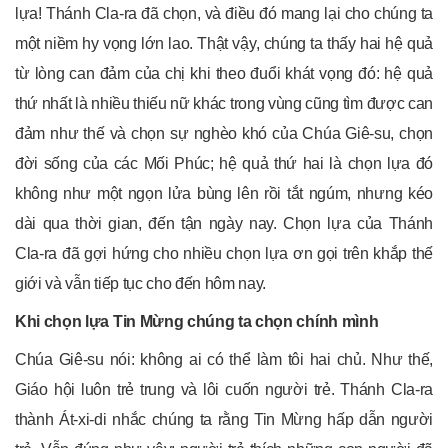
lựa! Thánh Cla-ra đã chọn, và điều đó mang lại cho chúng ta
một niềm hy vọng lớn lao. Thật vậy, chúng ta thấy hai hệ quả
từ lòng can đảm của chị khi theo đuổi khát vọng đó: hệ quả
thứ nhất là nhiều thiếu nữ khác trong vùng cũng tìm được can
đảm như thế và chọn sự nghèo khó của Chúa Giê-su, chọn
đời sống của các Mối Phúc; hệ quả thứ hai là chọn lựa đó
không như một ngọn lửa bùng lên rồi tắt ngúm, nhưng kéo
dài qua thời gian, đến tận ngày nay. Chọn lựa của Thánh
Cla-ra đã gợi hứng cho nhiều chọn lựa ơn gọi trên khắp thế
giới và vẫn tiếp tục cho đến hôm nay.
Khi chọn lựa Tin Mừng chúng ta chọn chính mình
Chúa Giê-su nói: không ai có thể làm tôi hai chủ. Như thế,
Giáo hội luôn trẻ trung và lôi cuốn người trẻ. Thánh Cla-ra
thành Át-xi-di nhắc chúng ta rằng Tin Mừng hấp dẫn người