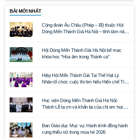
BÀI MỚI NHẤT
Cộng đoàn Âu Châu (Pháp – Bỉ) thuộc Hội
Dòng Mến Thánh Giá Hà Nội – tĩnh tâm năm
tại Đan viện La Trappe
Hội Dòng Mến Thánh Giá Hà Nội bế mạc
khóa học “Hòa âm trong Thánh ca”
Hiệp Hội Mến Thánh Giá Tại Thế Hạt Lý
Nhân tổ chức cuộc thi tìm hiểu Hiến chế Tín
lý Ánh Sáng Muôn Dân
Học viện Dòng Mến Thánh Giá Hà Nội:
Thánh Lễ tạ ơn và khấn lại của chị em học
tập tại Sài Gòn
Ban Giáo dục Mục vụ: Hành trình đồng hành
cùng thiếu nữ trong mùa hè 2026