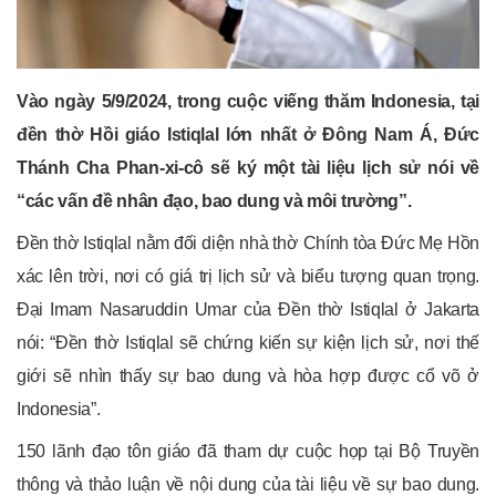
Vào ngày 5/9/2024, trong cuộc viếng thăm Indonesia, tại
đền thờ Hồi giáo Istiqlal lớn nhất ở Đông Nam Á, Đức
Thánh Cha Phan-xi-cô sẽ ký một tài liệu lịch sử nói về
“các vấn đề nhân đạo, bao dung và môi trường”.
Đền thờ Istiqlal nằm đối diện nhà thờ Chính tòa Đức Mẹ Hồn
xác lên trời, nơi có giá trị lịch sử và biểu tượng quan trọng.
Đại Imam Nasaruddin Umar của Đền thờ Istiqlal ở Jakarta
nói: “Đền thờ Istiqlal sẽ chứng kiến sự kiện lịch sử, nơi thế
giới sẽ nhìn thấy sự bao dung và hòa hợp được cổ võ ở
Indonesia”.
150 lãnh đạo tôn giáo đã tham dự cuộc họp tại Bộ Truyền
thông và thảo luận về nội dung của tài liệu về sự bao dung.