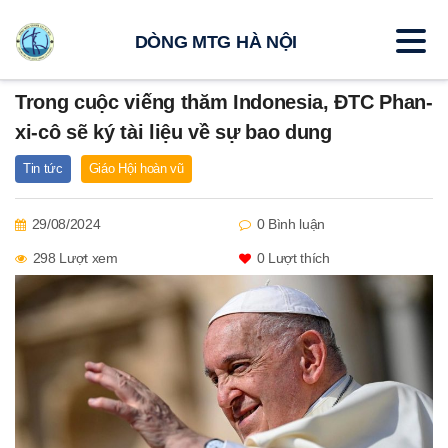
DÒNG MTG HÀ NỘI
Trong cuộc viếng thăm Indonesia, ĐTC Phan-
xi-cô sẽ ký tài liệu về sự bao dung
Tin tức
Giáo Hội hoàn vũ
29/08/2024
0 Bình luận
298 Lượt xem
0
Lượt thích