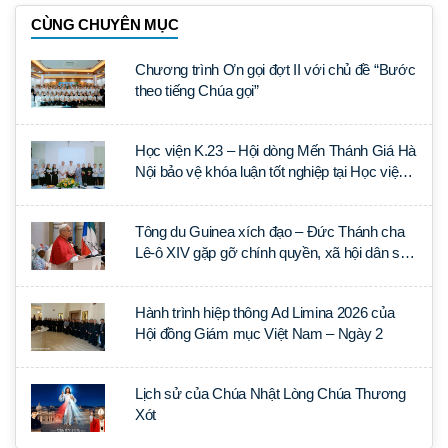
CÙNG CHUYÊN MỤC
Chương trình Ơn gọi đợt II với chủ đề “Bước
theo tiếng Chúa gọi”
Học viện K.23 – Hội dòng Mến Thánh Giá Hà
Nội bảo vệ khóa luận tốt nghiệp tại Học viện
Thần học Thánh Phêrô Lê Tùy
Tông du Guinea xích đạo – Đức Thánh cha
Lê-ô XIV gặp gỡ chính quyền, xã hội dân sự
và ngoại giao đoàn
Hành trình hiệp thông Ad Limina 2026 của
Hội đồng Giám mục Việt Nam – Ngày 2
Lịch sử của Chúa Nhật Lòng Chúa Thương
Xót