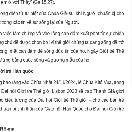
em ở với Thầy” (Ga 15,27).
rong diễn từ từ biệt của Chúa Giê-su, khi Người chuẩn bị cho
trong xác tín về sự sống lại của Người.
vào việc làm chứng và vào lòng can đảm xuất phát từ sự chiến
ng chủ đề được chọn bởi vì thế giới chúng ta đang sống đã trở
vọng, mất can đảm để sống đức tin của họ. Ngày Giới trẻ Thế
in Mừng bằng cuộc sống và gương mẫu của họ.
iới trẻ Hàn quốc
 báo rằng vào Chúa Nhật 24/11/2024, lễ Chúa Kitô Vua, trong
Đại hội Giới trẻ Thế giới Lisbon 2023 sẽ trao Thánh Giá giới
 biểu tượng của Đại hội Giới trẻ Thế giới – cho các bạn trẻ
huẩn bị tinh thần của Giáo hội Hàn Quốc cho Đại hội Giới trẻ
ở Rô-ma