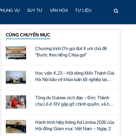
PHỤNG VỤ
SUY TƯ
VĂN HÓA
TƯ LIỆU
CÙNG CHUYÊN MỤC
Chương trình Ơn gọi đợt II với chủ đề
“Bước theo tiếng Chúa gọi”
Học viện K.23 – Hội dòng Mến Thánh Giá
Hà Nội bảo vệ khóa luận tốt nghiệp tại
Học viện Thần học Thánh Phêrô Lê Tùy
Tông du Guinea xích đạo – Đức Thánh
cha Lê-ô XIV gặp gỡ chính quyền, xã hội
dân sự và ngoại giao đoàn
Hành trình hiệp thông Ad Limina 2026 của
Hội đồng Giám mục Việt Nam – Ngày 2