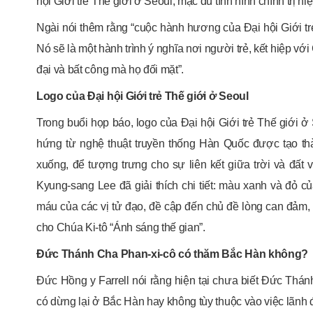
hội Giới trẻ Thế giới ở Seoul, mặc dù tình hình chính trị h
Ngài nói thêm rằng “cuộc hành hương của Đại hội Giới tr
Nó sẽ là một hành trình ý nghĩa nơi người trẻ, kết hiệp vớ
đại và bất công mà họ đối mặt”.
Logo của Đại hội Giới trẻ Thế giới ở Seoul
Trong buổi họp báo, logo của Đại hội Giới trẻ Thế giới 
hứng từ nghệ thuật truyền thống Hàn Quốc được tạo thà
xuống, để tượng trưng cho sự liên kết giữa trời và đ
Kyung-sang Lee đã giải thích chi tiết: màu xanh và đỏ củ
máu của các vị tử đạo, đề cập đến chủ đề lòng can đảm,
cho Chúa Ki-tô “Ánh sáng thế gian”.
Đức Thánh Cha Phan-xi-cô có thăm Bắc Hàn không?
Đức Hồng y Farrell nói rằng hiện tại chưa biết Đức Thán
có dừng lại ở Bắc Hàn hay không tùy thuộc vào việc lãnh