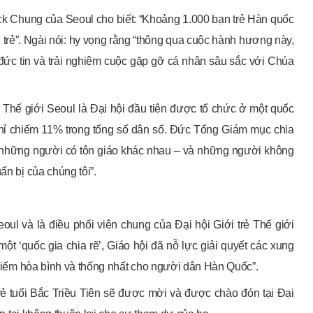
k Chung của Seoul cho biết: “Khoảng 1.000 bạn trẻ Hàn quốc
ẻ”. Ngài nói: hy vọng rằng “thông qua cuộc hành hương này,
ức tin và trải nghiệm cuộc gặp gỡ cá nhân sâu sắc với Chúa
 Thế giới Seoul là Đại hội đầu tiên được tổ chức ở một quốc
chỉ chiếm 11% trong tổng số dân số. Đức Tổng Giám mục chia
m những người có tôn giáo khác nhau – và những người không
ẩn bị của chúng tôi”.
l và là điều phối viên chung của Đại hội Giới trẻ Thế giới
một ‘quốc gia chia rẽ’, Giáo hội đã nỗ lực giải quyết các xung
m kiếm hòa bình và thống nhất cho người dân Hàn Quốc”.
 tuổi Bắc Triều Tiên sẽ được mời và được chào đón tại Đại