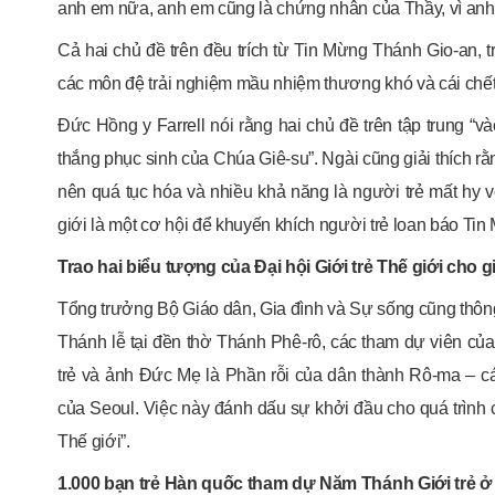
anh em nữa, anh em cũng là chứng nhân của Thầy, vì anh 
Cả hai chủ đề trên đều trích từ Tin Mừng Thánh Gio-an, t
các môn đệ trải nghiệm mầu nhiệm thương khó và cái chết 
Đức Hồng y Farrell nói rằng hai chủ đề trên tập trung “
thắng phục sinh của Chúa Giê-su”. Ngài cũng giải thích rằ
nên quá tục hóa và nhiều khả năng là người trẻ mất hy 
giới là một cơ hội để khuyến khích người trẻ loan báo T
Trao hai biểu tượng của Đại hội Giới trẻ Thế giới cho g
Tổng trưởng Bộ Giáo dân, Gia đình và Sự sống cũng thông
Thánh lễ tại đền thờ Thánh Phê-rô, các tham dự viên của 
trẻ và ảnh Đức Mẹ là Phần rỗi của dân thành Rô-ma – các
của Seoul. Việc này đánh dấu sự khởi đầu cho quá trình c
Thế giới”.
1.000 bạn trẻ Hàn quốc tham dự Năm Thánh Giới trẻ 