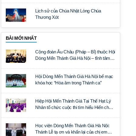
Lịch sử của Chúa Nhật Lòng Chúa
Thương Xót
BÀI MỚI NHẤT
Cộng đoàn Âu Châu (Pháp – Bỉ) thuộc Hội
Dòng Mến Thánh Giá Hà Nội – tĩnh tâm
năm tại Đan viện La Trappe
Hội Dòng Mến Thánh Giá Hà Nội bế mạc
khóa học “Hòa âm trong Thánh ca”
Hiệp Hội Mến Thánh Giá Tại Thế Hạt Lý
Nhân tổ chức cuộc thi tìm hiểu Hiến chế
Tín lý Ánh Sáng Muôn Dân
Học viện Dòng Mến Thánh Giá Hà Nội:
Thánh Lễ tạ ơn và khấn lại của chị em