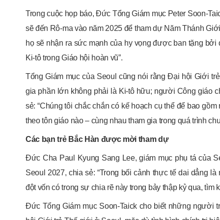
Trong cuộc họp báo, Đức Tổng Giám mục Peter Soon-Taic
sẽ đến Rô-ma vào năm 2025 để tham dự Năm Thánh Giới tr
họ sẽ nhận ra sức mạnh của hy vọng được ban tặng bởi đ
Ki-tô trong Giáo hội hoàn vũ”.
Tổng Giám mục của Seoul cũng nói rằng Đại hội Giới trẻ
gia phần lớn không phải là Ki-tô hữu; người Công giáo 
sẻ: “Chúng tôi chắc chắn có kế hoạch cụ thể để bao gồ
theo tôn giáo nào – cùng nhau tham gia trong quá trình chu
Các bạn trẻ Bắc Hàn được mời tham dự
Đức Cha Paul Kyung Sang Lee, giám mục phụ tá của Seou
Seoul 2027, chia sẻ: “Trong bối cảnh thực tế dai dẳng là 
đột vốn có trong sự chia rẽ này trong bảy thập kỷ qua, tì
Đức Tổng Giám mục Soon-Taick cho biết những người trẻ