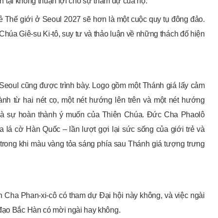
iện tại không thuận lợi cho sự tham dự của họ.
ẻ Thế giới ở Seoul 2027 sẽ hơn là một cuộc quy tụ đông đảo.
i Chúa Giê-su Ki-tô, suy tư và thảo luận về những thách đố hiện
ở Seoul cũng được trình bày. Logo gồm một Thánh giá lấy cảm
nh từ hai nét cọ, một nét hướng lên trên và một nét hướng
ất và sự hoàn thành ý muốn của Thiên Chúa. Đức Cha Phaolô
a lá cờ Hàn Quốc – lần lượt gợi lại sức sống của giới trẻ và
 trong khi màu vàng tỏa sáng phía sau Thánh giá tượng trưng
h Cha Phan-xi-cô có tham dự Đại hội này không, và việc ngài
 đạo Bắc Hàn có mời ngài hay không.