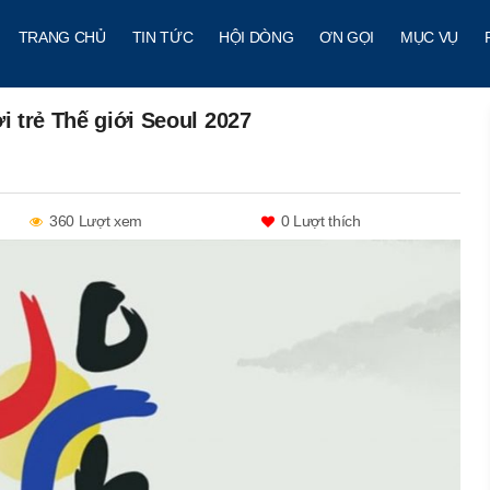
TRANG CHỦ
TIN TỨC
HỘI DÒNG
ƠN GỌI
MỤC VỤ
i trẻ Thế giới Seoul 2027
360 Lượt xem
0
Lượt thích