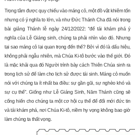
Trọng tâm được quy chiếu vào máng cỏ, một đồ vật khiêm tốn
nhưng có ý nghĩa to lớn, và như Đức Thánh Cha đã nói trong
bài giảng Thánh lễ ngày 24/12/2022: “để tái khám phá ý
nghĩa của Lễ Giáng sinh, chúng ta phải nhìn vào đó. Nhưng
tại sao máng cỏ lại quan trọng đến thế? Bởi vì đó là dấu hiệu,
không phải ngẫu nhiên, mà Chúa Ki-tô bước vào thế giới. Đó
là mặc khải qua đó Người trình bày cách Thiên Chúa sinh ra
trong lịch sử để làm cho lịch sử được tái sinh. Máng cỏ muốn
nói với chúng ta ít nhất ba điều: sự gần gũi, sự nghèo khó và
sự cụ thể”. Giống như Lễ Giáng Sinh, Năm Thánh cũng sẽ
cống hiến cho chúng ta một cơ hội cụ thể để đổi mới đức tin
và tái khám phá, nơi Chúa Ki-tô, niềm hy vọng không bao giờ
làm chúng ta thất vọng.