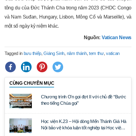
tông du của Đức Thánh Cha trong năm 2023 (CHDC Congo
và Nam Suđan, Hungary, Lisbon, Mông Cổ và Marseille), và
một số ngày kỷ niệm khác.
Nguồn:
Vatican News
Tagged in
bưu thiếp
,
Giáng Sinh
,
năm thánh
,
tem thư
,
vatican
CÙNG CHUYÊN MỤC
Chương trình Ơn gọi đợt II với chủ đề “Bước
theo tiếng Chúa gọi”
Học viện K.23 – Hội dòng Mến Thánh Giá Hà
Nội bảo vệ khóa luận tốt nghiệp tại Học viện
Thần học Thánh Phêrô Lê Tùy