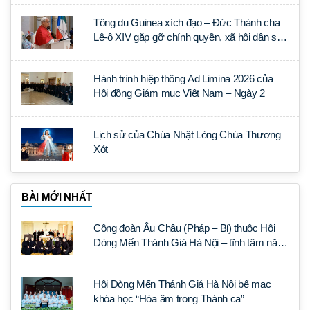
Tông du Guinea xích đạo – Đức Thánh cha
Lê-ô XIV gặp gỡ chính quyền, xã hội dân sự
và ngoại giao đoàn
Hành trình hiệp thông Ad Limina 2026 của
Hội đồng Giám mục Việt Nam – Ngày 2
Lịch sử của Chúa Nhật Lòng Chúa Thương
Xót
BÀI MỚI NHẤT
Cộng đoàn Âu Châu (Pháp – Bỉ) thuộc Hội
Dòng Mến Thánh Giá Hà Nội – tĩnh tâm năm
tại Đan viện La Trappe
Hội Dòng Mến Thánh Giá Hà Nội bế mạc
khóa học “Hòa âm trong Thánh ca”