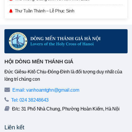
Thư Tuần Thánh – Lễ Phục Sinh
HỘI DÒNG MẾN THÁNH GIÁ
Đức Giêsu-Kitô Chịu-Đóng-Đinh là đối tượng duy nhất của
lòng trí chúng con
Email: vanhoamtghn@gmail.com
Tel: 024 38248643
Đ/c: 31 Phố Nhà Chung, Phường Hoàn Kiếm, Hà Nội
Liên kết