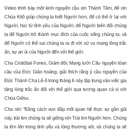
Video trình bày một kinh nguyện cầu xin Thánh Tâm, để xin
Chúa Kitô giúp chúng ta biết Người hơn, để có thể ở lại với
Người, học từ tình yêu của Người; để Người biến đổi chúng
ta để Người trở thành mục đích của cuộc sống chúng ta; và
để Người có thể sai chúng ta ra đi với sứ vụ mang lòng trắc
ẩn, sự an ủi của Người đến với thế giới.
Cha Cristóbal Fones, Giám đốc Mạng lưới Cầu nguyện tòan
cầu của Đức Giáo hoàng, giải thích rằng ý cầu nguyện của
Đức Thánh Cha Lê-ô trong tháng 6 này tập trung vào việc gia
tăng lòng trắc ẩn đối với thế giới qua tương quan cá vị với
Chúa Giêsu.
Cha nói: “Bằng cách vun đắp mối quan hệ thực sự gần gũi
này, trái tim chúng ta sẽ giống với Trái tim Người hơn. Chúng
ta lớn lên trong tình yêu và lòng thương xót, và chúng ta sẽ