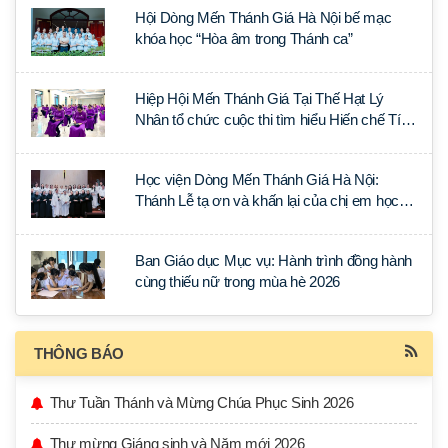
Hội Dòng Mến Thánh Giá Hà Nội bế mạc
khóa học “Hòa âm trong Thánh ca”
Hiệp Hội Mến Thánh Giá Tại Thế Hạt Lý
Nhân tổ chức cuộc thi tìm hiểu Hiến chế Tín
lý Ánh Sáng Muôn Dân
Học viện Dòng Mến Thánh Giá Hà Nội:
Thánh Lễ tạ ơn và khấn lại của chị em học
tập tại Sài Gòn
Ban Giáo dục Mục vụ: Hành trình đồng hành
cùng thiếu nữ trong mùa hè 2026
THÔNG BÁO
Thư Tuần Thánh và Mừng Chúa Phục Sinh 2026
Thư mừng Giáng sinh và Năm mới 2026