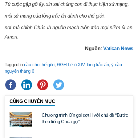
Từ cuộc gặp gỡ ấy, xin sai chúng con đi thực hiện sứ mạng,
một sứ mạng của lòng trắc ẩn dành cho thế giới,
nơi mà chính Chúa là nguồn mạch tuôn trào mọi niềm ủi an.
Amen.
Nguồn:
Vatican News
Tagged in
cầu cho thế giới
,
ĐGH Lê-ô XIV
,
lòng trắc ẩn
,
ý cầu
nguyện tháng 6
CÙNG CHUYÊN MỤC
Chương trình Ơn gọi đợt II với chủ đề “Bước
theo tiếng Chúa gọi”