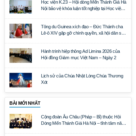
Học viện K.23 – Hội dòng Mến Thánh Giá Hà
Nội bảo vệ khóa luận tốt nghiệp tại Học viện
Thần học Thánh Phêrô Lê Tùy
Tông du Guinea xích đạo – Đức Thánh cha
Lê-ô XIV gặp gỡ chính quyền, xã hội dân sự
và ngoại giao đoàn
Hành trình hiệp thông Ad Limina 2026 của
Hội đồng Giám mục Việt Nam – Ngày 2
Lịch sử của Chúa Nhật Lòng Chúa Thương
Xót
BÀI MỚI NHẤT
Cộng đoàn Âu Châu (Pháp – Bỉ) thuộc Hội
Dòng Mến Thánh Giá Hà Nội – tĩnh tâm năm
tại Đan viện La Trappe