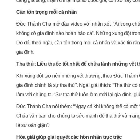
càng gia tăng, thậm chí tại một số quốc gia, con số này c
Cần tôn trọng mỗi cá nhân
Đức Thánh Cha mở đầu video với nhận xét: “Ai trong ch
không có gia đình nào hoàn hảo cả”. Những xung đột trong
Do đó, theo ngài, cần tôn trọng mỗi cá nhân và xác tín r
gia đình.
Tha thứ: Liều thuốc tốt nhất để chữa lành những vết 
Khi xung đột tạo nên những vết thương, theo Đức Thánh C
gia đình chính là sự tha thứ”. Ngài giải thích: “Tha thứ 
làm với chúng ta. “Sự tha thứ luôn làm mới lại gia đình, g
Đức Thánh Cha nói thêm: “Ngay cả khi không thể có một 
Chúa vẫn ban cho chúng ta sức mạnh để tha thứ và mang lại
là sự oán giận”.
Hòa giải giúp giải quyết các hôn nhân trục trặc