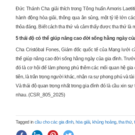
Đức Thánh Cha giải thích trong Tông huấn Amoris Laetiti
hành động hòa giải, thông qua ân sủng, một tỷ lệ lớn các
thỏa đáng. Biết cách tha thứ và cảm thấy được tha thứ là 
5 thái độ có thể giúp nâng cao đời sống hằng ngày của
Cha Cristóbal Fones, Giám đốc quốc tế của Mạng lưới c
thể giúp nâng cao đời sống hằng ngày của gia đình. Trước
đó là cơ hội để làm phong phú thêm các mối quan hệ gia đì
tiên, là trân trọng người khác, nhận ra sự phong phú và t
Và thái độ quan trọng nhất trong gia đình đó là cầu xin sự 
nhau. (CSR_805_2025)
Tagged in
cầu cho các gia đình
,
hòa giải
,
khủng hoảng
,
tha thứ
,