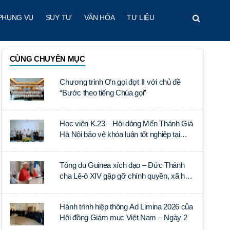
PHỤNG VỤ
SUY TƯ
VĂN HÓA
TƯ LIỆU
CÙNG CHUYÊN MỤC
Chương trình Ơn gọi đợt II với chủ đề
“Bước theo tiếng Chúa gọi”
Học viện K.23 – Hội dòng Mến Thánh Giá
Hà Nội bảo vệ khóa luận tốt nghiệp tại
Học viện Thần học Thánh Phêrô Lê Tùy
Tông du Guinea xích đạo – Đức Thánh
cha Lê-ô XIV gặp gỡ chính quyền, xã hội
dân sự và ngoại giao đoàn
Hành trình hiệp thông Ad Limina 2026 của
Hội đồng Giám mục Việt Nam – Ngày 2