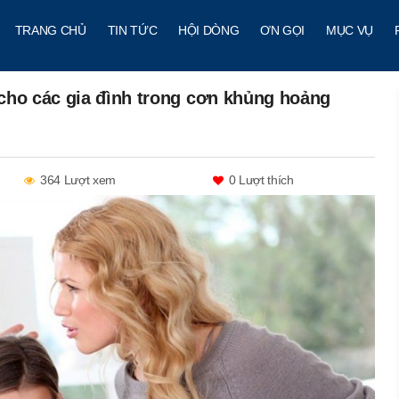
TRANG CHỦ
TIN TỨC
HỘI DÒNG
ƠN GỌI
MỤC VỤ
cho các gia đình trong cơn khủng hoảng
364 Lượt xem
0
Lượt thích