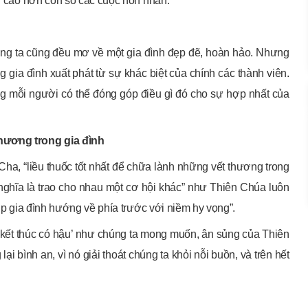
òn cao hơn con số các cuộc hôn nhân.
úng ta cũng đều mơ về một gia đình đẹp đẽ, hoàn hảo. Nhưng
 gia đình xuất phát từ sự khác biệt của chính các thành viên.
ằng mỗi người có thể đóng góp điều gì đó cho sự hợp nhất của
thương trong gia đình
ha, “liều thuốc tốt nhất để chữa lành những vết thương trong
có nghĩa là trao cho nhau một cơ hội khác” như Thiên Chúa luôn
iúp gia đình hướng về phía trước với niềm hy vọng”.
‘kết thúc có hậu’ như chúng ta mong muốn, ân sủng của Thiên
 bình an, vì nó giải thoát chúng ta khỏi nỗi buồn, và trên hết