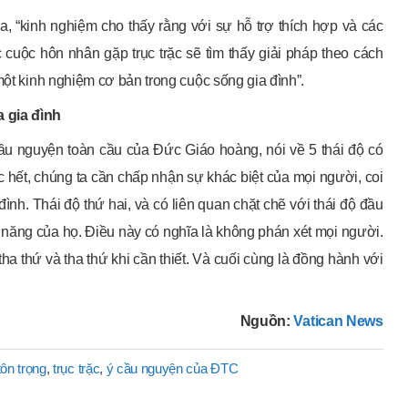
a, “kinh nghiệm cho thấy rằng với sự hỗ trợ thích hợp và các
 cuộc hôn nhân gặp trục trặc sẽ tìm thấy giải pháp theo cách
một kinh nghiệm cơ bản trong cuộc sống gia đình”.
 gia đình
ầu nguyện toàn cầu của Đức Giáo hoàng, nói về 5 thái độ có
 hết, chúng ta cần chấp nhận sự khác biệt của mọi người, coi
nh. Thái độ thứ hai, và có liên quan chặt chẽ với thái độ đầu
ài năng của họ. Điều này có nghĩa là không phán xét mọi người.
tha thứ và tha thứ khi cần thiết. Và cuối cùng là đồng hành với
Nguồn:
Vatican News
tôn trọng
,
trục trặc
,
ý cầu nguyện của ĐTC