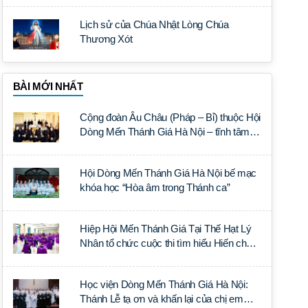
Lịch sử của Chúa Nhật Lòng Chúa
Thương Xót
BÀI MỚI NHẤT
Cộng đoàn Âu Châu (Pháp – Bỉ) thuộc Hội
Dòng Mến Thánh Giá Hà Nội – tĩnh tâm
năm tại Đan viện La Trappe
Hội Dòng Mến Thánh Giá Hà Nội bế mạc
khóa học “Hòa âm trong Thánh ca”
Hiệp Hội Mến Thánh Giá Tại Thế Hạt Lý
Nhân tổ chức cuộc thi tìm hiểu Hiến chế
Tín lý Ánh Sáng Muôn Dân
Học viện Dòng Mến Thánh Giá Hà Nội:
Thánh Lễ tạ ơn và khấn lại của chị em