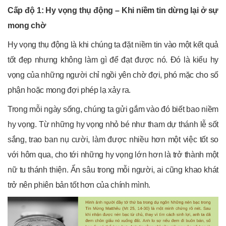
Cấp độ 1: Hy vọng thụ động – Khi niềm tin dừng lại ở sự
mong chờ
Hy vọng thụ động là khi chúng ta đặt niềm tin vào một kết quả
tốt đẹp nhưng không làm gì để đạt được nó. Đó là kiểu hy
vọng của những người chỉ ngồi yên chờ đợi, phó mặc cho số
phận hoặc mong đợi phép lạ xảy ra.
Trong mỗi ngày sống, chúng ta gửi gắm vào đó biết bao niềm
hy vọng. Từ những hy vọng nhỏ bé như tham dự thánh lễ sốt
sắng, trao ban nụ cười, làm được nhiều hơn một việc tốt so
với hôm qua, cho tới những hy vọng lớn hơn là trở thành một
nữ tu thánh thiện. Ẩn sâu trong mỗi người, ai cũng khao khát
trở nên phiên bản tốt hơn của chính mình.