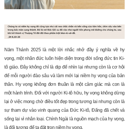
Năm Thánh 2025 là một lời nhắc nhở đầy ý nghĩa về hy
vọng, một nhân đức luôn hiện diện trong đời sống đức tin Ki-
tô giáo. Đây không chỉ là dịp để nhìn lại nhưng còn là cơ hội
để mỗi người đào sâu và làm mới lại niềm hy vọng của bản
thân. Hy vọng không đơn thuần là một cảm giác mà con là
một hành trình. Đối với người Ki-tô hữu, hy vọng không dừng
lại ở việc mong chờ điều tốt đẹp trong tương lai nhưng còn là
sự tham dự vào vinh quang của Đức Ki-tô, Đấng đã chết và
sống lại vì nhân loại. Chính Ngài là nguồn mạch của hy vọng,
là đối tượng để ta đặt trọn niềm hy vọng.