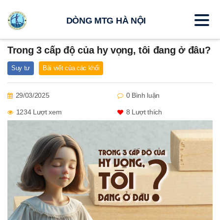
DÒNG MTG HÀ NỘI
Trong 3 cấp độ của hy vọng, tôi đang ở đâu?
Suy tư
Bài viết của các khối
29/03/2025
0 Bình luận
1234 Lượt xem
8
Lượt thích