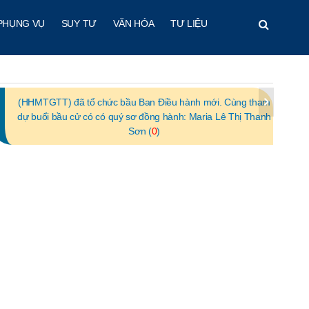
PHỤNG VỤ
SUY TƯ
VĂN HÓA
TƯ LIỆU
(HHMTGTT) đã tổ chức bầu Ban Điều hành mới. Cùng tham
dự buổi bầu cử có có quý sơ đồng hành: Maria Lê Thị Thanh
Sơn (
0
)