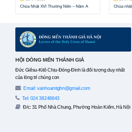
Chúa Nhật XVI Thường Niên – Năm A
Chúa nhật
HỘI DÒNG MẾN THÁNH GIÁ
Đức Giêsu-Kitô Chịu-Đóng-Đinh là đối tượng duy nhất
của lòng trí chúng con
Email: vanhoamtghn@gmail.com
Tel: 024 38248643
Đ/c: 31 Phố Nhà Chung, Phường Hoàn Kiếm, Hà Nội