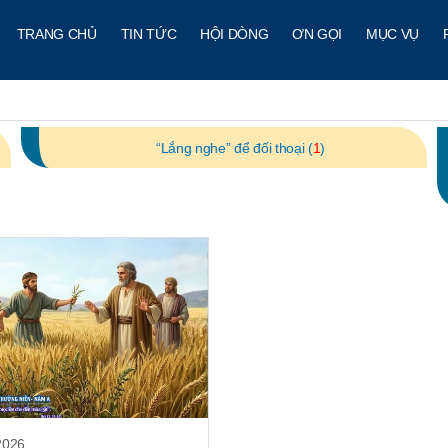
TRANG CHỦ
TIN TỨC
HỘI DÒNG
ƠN GỌI
MỤC VỤ
“Lắng nghe” để đối thoại (
1
)
2026